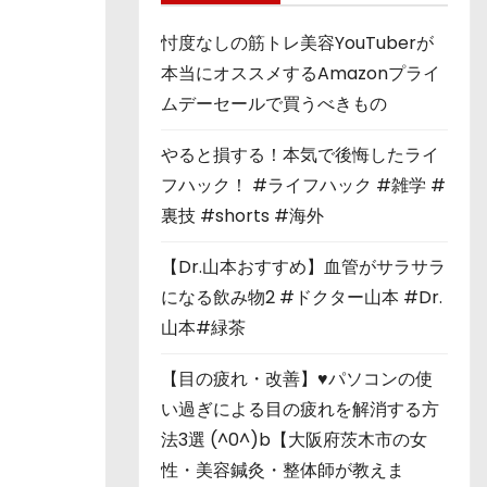
忖度なしの筋トレ美容YouTuberが
本当にオススメするAmazonプライ
ムデーセールで買うべきもの
やると損する！本気で後悔したライ
フハック！ #ライフハック #雑学 #
裏技 #shorts #海外
【Dr.山本おすすめ】血管がサラサラ
になる飲み物2 #ドクター山本 #Dr.
山本#緑茶
【目の疲れ・改善】♥パソコンの使
い過ぎによる目の疲れを解消する方
法3選 (^0^)b【大阪府茨木市の女
性・美容鍼灸・整体師が教えま