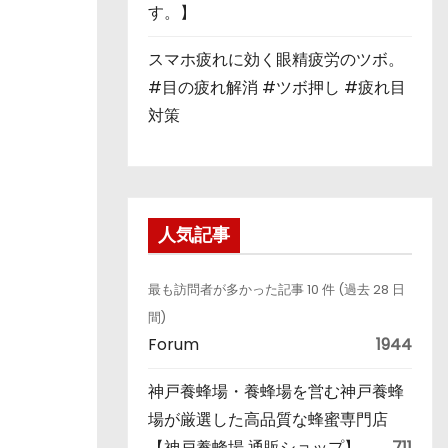
す。】
スマホ疲れに効く眼精疲労のツボ。
#目の疲れ解消 #ツボ押し #疲れ目
対策
人気記事
最も訪問者が多かった記事 10 件 (過去 28 日
間)
Forum
1944
神戸養蜂場・養蜂場を営む神戸養蜂
場が厳選した高品質な蜂蜜専門店
【神戸養蜂場 通販ショップ】
711