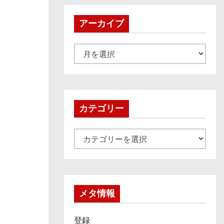
アーカイブ
ア
ー
カ
イ
ブ
カテゴリー
カ
テ
ゴ
リ
ー
メタ情報
登録