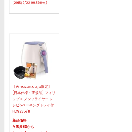
(2015/2/22 09:59時点)
【Amazon.co.jp限定】
[日本仕様・正規品] フィリ
ップス ノンフライヤー レ
シピ&ベーキングトレイ付
HD9235/11
新品価格
￥15,980
から