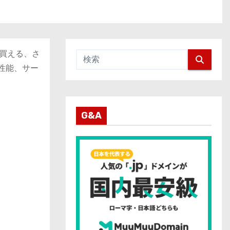
で買える、さ
に性能、サー
G&A