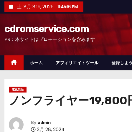
コ
土. 8月 8th, 2026
11:45:17 PM
ン
テ
cdromservice.com
ン
ツ
PR：本サイトはプロモーションを含みます
へ
ス
キ
ホーム
アフィリエイトツール
登録しよう
ッ
プ
電化製品
ノンフライヤー19,80
By
admin
2月 28, 2024