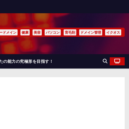
ードメイン
健康
美容
パソコン
育毛剤
ドメイン管理
イクオス
なたの能力の究極形を目指す！