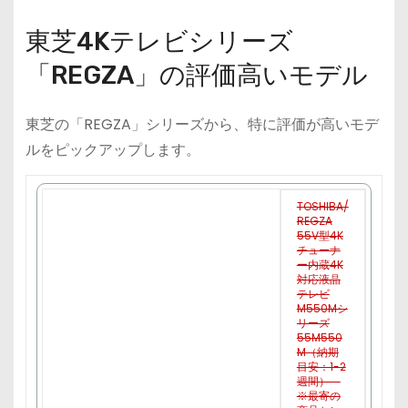
東芝4Kテレビシリーズ
「REGZA」の評価高いモデル
東芝の「REGZA」シリーズから、特に評価が高いモデ
ルをピックアップします。
TOSHIBA/
REGZA
55V型4K
チューナ
ー内蔵4K
対応液晶
テレビ
M550Mシ
リーズ
55M550
M（納期
目安：1-2
週間）
※最寄の