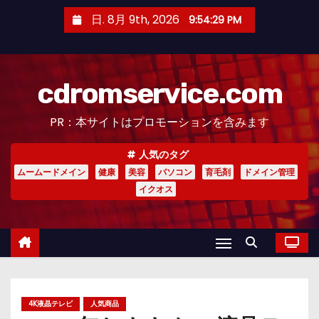
コ
日. 8月 9th, 2026
9:54:31 PM
ン
テ
ン
cdromservice.com
ツ
へ
PR：本サイトはプロモーションを含みます
ス
キ
人気のタグ
ッ
ムームードメイン
健康
美容
パソコン
育毛剤
ドメイン管理
プ
イクオス
4K液晶テレビ
人気商品