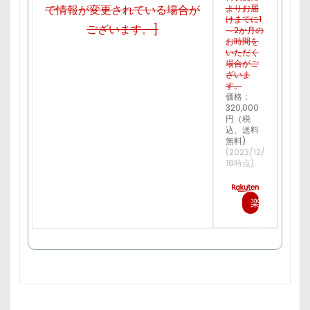
よりお届
けまでに1
～2か月の
お時間を
いただく
場合がご
ざいま
す。
価格：
320,000
円（税
込、送料
無料)
(2023/12/
18時点)
楽
天
で
購
入