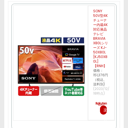
SONY
50V型4K
チューナ
ー内蔵4K
対応液晶
テレビ
BRAVIA
X80Lシリ
ーズ KJ-
50X80L
[KJ50X8
0L]
【RNH】
価格：
151,376円
（税込、
送料別)
(2023/12/
18時点)
楽
天