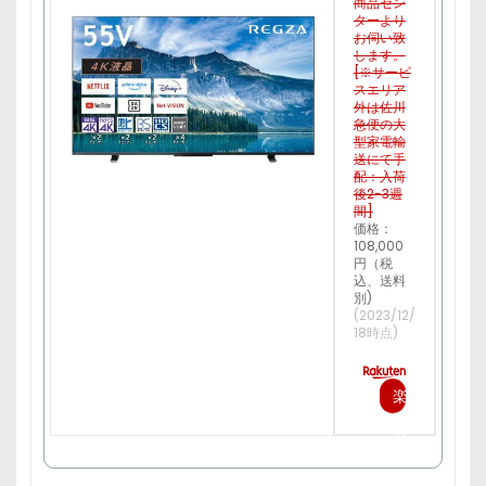
商品セン
ターより
お伺い致
します。
[※サービ
スエリア
外は佐川
急便の大
型家電輸
送にて手
配：入荷
後2-3週
間]
価格：
108,000
円（税
込、送料
別)
(2023/12/
18時点)
楽
天
で