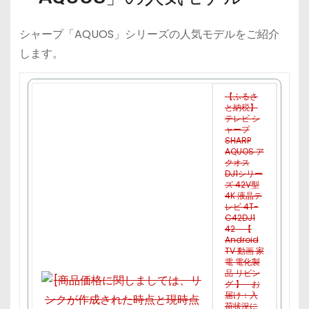
シャープ「AQUOS」シリーズの人気モデルをご紹介
します。
【ふるさ
と納税】
テレビ シ
ャープ
SHARP
AQUOS ア
クオス
DJ1シリー
ズ 42V型
4K 液晶テ
レビ 4T-
C42DJ1
42 【
Android
TV 動画 家
電 電化製
品 リビン
グ 】 お
届け：入
荷状況に