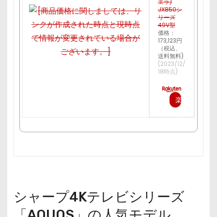
エラ)
JX850シ
リーズ
49V型
価格：
173,123円
（税込、
送料無料)
(2023/12/
18時点)
楽
天
で
購
入
シャープ4Kテレビシリーズ
「AQUOS」の人気モデル