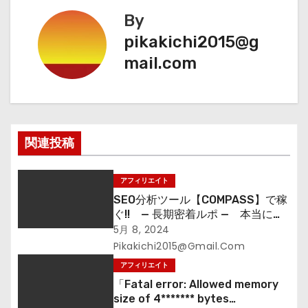
ナ
By
pikakichi2015@g
ビ
mail.com
ゲ
ー
シ
関連投稿
ョ
アフィリエイト
ン
SEO分析ツール【COMPASS】で稼
ぐ!! — 長期密着ルポ — 本当にア
フィリエイトで稼げるか⁉
5月 8, 2024
Pikakichi2015@gmail.com
アフィリエイト
「Fatal error: Allowed memory
size of 4******* bytes