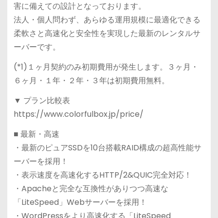
害に備えての設計となっております。
法人・個人問わず、あらゆる運用規模に最適化できる
柔軟さと高速化と安全性を実現した最新のレンタルサ
ーバーです。
(*1)１ヶ月契約のみ初期費用が発生します。３ヶ月・
６ヶ月・１年・２年・３年は初期費用無料。
▼ プラン比較表
https://www.colorfulbox.jp/price/
■ 最新・高速
・最新のピュアSSDを10台搭載RAID構成の超高性能サ
ーバーを採用！
・表示速度を高速化するHTTP/2&QUIC完全対応！
・Apacheと完全な互換性がありつつ高速な
「LiteSpeed」Webサーバーを採用！
・WordPressをより高速化する「LiteSpeed