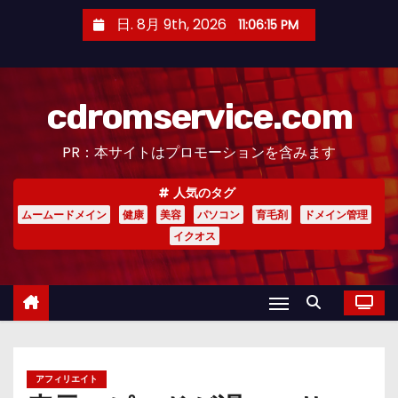
コ
日. 8月 9th, 2026
11:06:16 PM
ン
テ
ン
cdromservice.com
ツ
へ
PR：本サイトはプロモーションを含みます
ス
キ
人気のタグ
ッ
ムームードメイン
健康
美容
パソコン
育毛剤
ドメイン管理
プ
イクオス
アフィリエイト