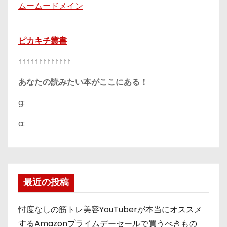
ムームードメイン
ピカキチ叢書
↑↑↑↑↑↑↑↑↑↑↑↑↑
あなたの読みたい本がここにある！
g:
a:
最近の投稿
忖度なしの筋トレ美容YouTuberが本当にオススメ
するAmazonプライムデーセールで買うべきもの