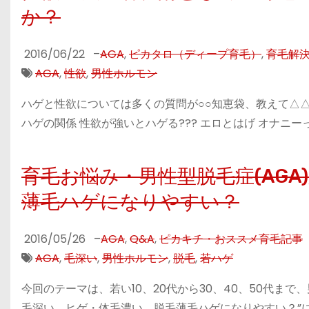
か？
2016/06/22
–
AGA
,
ピカタロ（ディープ育毛）
,
育毛解
AGA
,
性欲
,
男性ホルモン
ハゲと性欲については多くの質問が○○知恵袋、教えて△△
ハゲの関係 性欲が強いとハゲる??? エロとはげ オナニーっ
育毛お悩み・男性型脱毛症(AG
薄毛ハゲになりやすい？
2016/05/26
–
AGA
,
Q&A
,
ピカキチ・おススメ育毛記事
AGA
,
毛深い
,
男性ホルモン
,
脱毛
,
若ハゲ
今回のテーマは、若い10、20代から30、40、50代ま
毛深い、ヒゲ・体毛濃い、脱毛薄毛ハゲになりやすい？”に