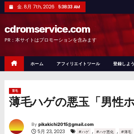
コ
金. 8月 7th, 2026
5:38:34 AM
ン
テ
cdromservice.com
ン
ツ
PR：本サイトはプロモーションを含みます
へ
ス
キ
ホーム
アフィリエイトツール
登録しよう
ッ
プ
育毛
薄毛ハゲの悪玉「男性
By
pikakichi2015@gmail.com
5月 23, 2023
,
,
#ハゲ
#ハゲ悪化
#薄毛