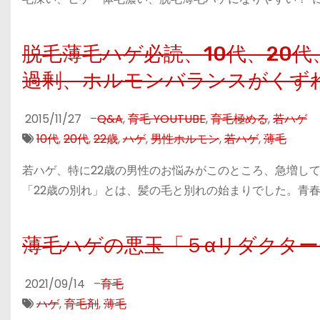
脱毛薄毛ハゲ必読、10代、20
過剰、ホルモンバランスがくず
2015/11/27
–
Q&A
,
育毛 YOUTUBE
,
育毛極める
,
若ハゲ
10代
,
20代
,
22歳
,
ハゲ
,
男性ホルモン
,
若ハゲ
,
薄毛
若ハゲ、特に22歳の男性のお悩みがこのところ、急増して
「22歳の別れ」とは、髪の毛と別れの始まりでした。青春
薄毛ハゲの悪玉「５αリダクタ
2021/09/14
–
育毛
ハゲ
,
育毛剤
,
薄毛