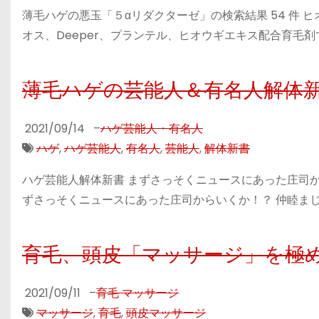
薄毛ハゲの悪玉「５αリダクターゼ」の検索結果 54 件
オス、Deeper、プランテル、ヒオウギエキス配合育毛剤
薄毛ハゲの芸能人＆有名人解体
2021/09/14
–
ハゲ芸能人・有名人
ハゲ
,
ハゲ芸能人
,
有名人
,
芸能人
,
解体新書
ハゲ芸能人解体新書 まずさっそくニュースにあった庄司か
ずさっそくニュースにあった庄司からいくか！？ 仲睦まじ
育毛、頭皮「マッサージ」を極
2021/09/11
–
育毛 マッサージ
マッサージ
,
育毛
,
頭皮マッサージ