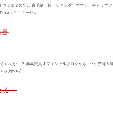
 ヒオウギエキス配合 育毛剤比較ランキング・ブブカ、チャップ
で５αリダクターゼ …
新書
らいくか！？ 藤本美貴オフィシャルブログから ハゲ芸能人解
い夫婦の写 …
める！