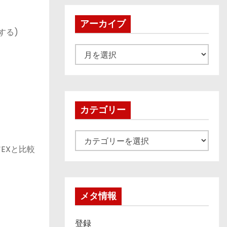
アーカイブ
する)
ア
ー
カ
イ
ブ
カテゴリー
カ
EXと比較
テ
ゴ
リ
ー
メタ情報
登録