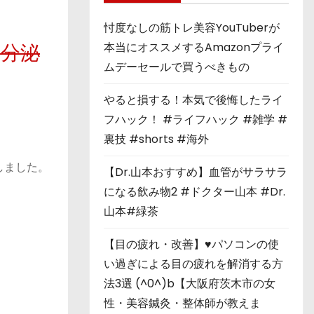
忖度なしの筋トレ美容YouTuberが
本当にオススメするAmazonプライ
ン分泌
ムデーセールで買うべきもの
やると損する！本気で後悔したライ
フハック！ #ライフハック #雑学 #
裏技 #shorts #海外
しました。
【Dr.山本おすすめ】血管がサラサラ
になる飲み物2 #ドクター山本 #Dr.
山本#緑茶
【目の疲れ・改善】♥パソコンの使
い過ぎによる目の疲れを解消する方
法3選 (^0^)b【大阪府茨木市の女
性・美容鍼灸・整体師が教えま