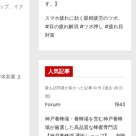
す。】
アップ、イク
スマホ疲れに効く眼精疲労のツボ。
#目の疲れ解消 #ツボ押し #疲れ目
対策
人気記事
体新書 ま
最も訪問者が多かった記事 10 件 (過去 28 日
間)
Forum
1943
神戸養蜂場・養蜂場を営む神戸養蜂
場が厳選した高品質な蜂蜜専門店
【神戸養蜂場 通販ショップ】
698