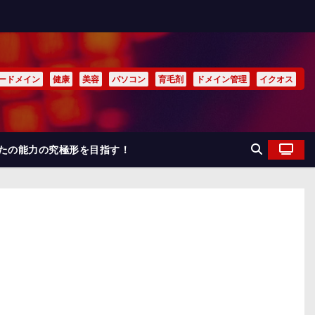
ードメイン
健康
美容
パソコン
育毛剤
ドメイン管理
イクオス
なたの能力の究極形を目指す！