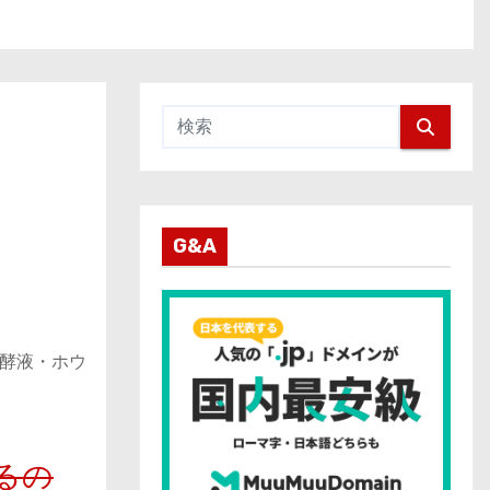
G&A
発酵液・ホウ
るの