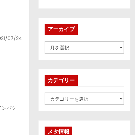
アーカイブ
/07/24
ア
ー
カ
イ
ブ
カテゴリー
カ
テ
インパク
ゴ
リ
ー
メタ情報