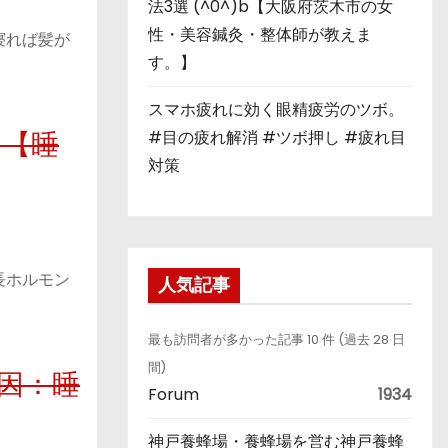
法3選 (^0^)b【大阪府茨木市の女
性・美容鍼灸・整体師が教えま
寝れば髪が
す。】
スマホ疲れに効く眼精疲労のツボ。
#目の疲れ解消 #ツボ押し #疲れ目
、【睡
対策
長ホルモン
人気記事
最も訪問者が多かった記事 10 件 (過去 28 日
間)
因：睡
Forum
1934
神戸養蜂場・養蜂場を営む神戸養蜂