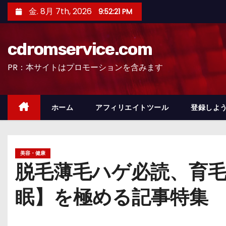
コ
金. 8月 7th, 2026
9:52:22 PM
ン
テ
cdromservice.com
ン
ツ
PR：本サイトはプロモーションを含みます
へ
ス
キ
ホーム
アフィリエイトツール
登録しよう
ッ
プ
美容・健康
脱毛薄毛ハゲ必読、育毛
眠】を極める記事特集