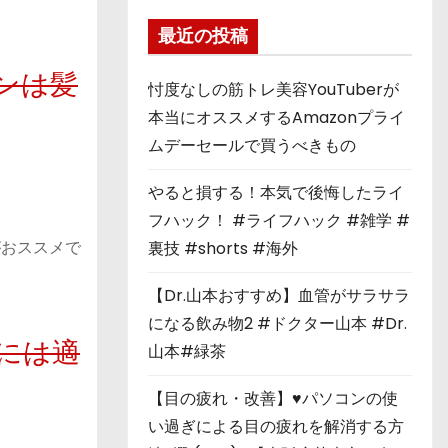
最近の投稿
ンは髪
忖度なしの筋トレ美容YouTuberが
本当にオススメするAmazonプライ
ムデーセールで買うべきもの
やると損する！本気で後悔したライ
フハック！ #ライフハック #雑学 #
がおススメで
裏技 #shorts #海外
【Dr.山本おすすめ】血管がサラサラ
になる飲み物2 #ドクター山本 #Dr.
には適
山本#緑茶
【目の疲れ・改善】♥パソコンの使
い過ぎによる目の疲れを解消する方