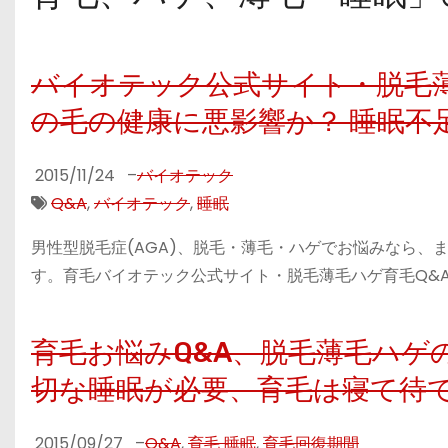
バイオテック公式サイト・脱毛薄
の毛の健康に悪影響か？ 睡眠不
2015/11/24
–
バイオテック
Q&A
,
バイオテック
,
睡眠
男性型脱毛症(AGA)、脱毛・薄毛・ハゲでお悩みなら
す。育毛バイオテック公式サイト・脱毛薄毛ハゲ育毛Q&A
育毛お悩みQ&A、脱毛薄毛ハゲ
切な睡眠が必要、育毛は寝て待
2015/09/27
–
Q&A
,
育毛 睡眠
,
育毛回復期間