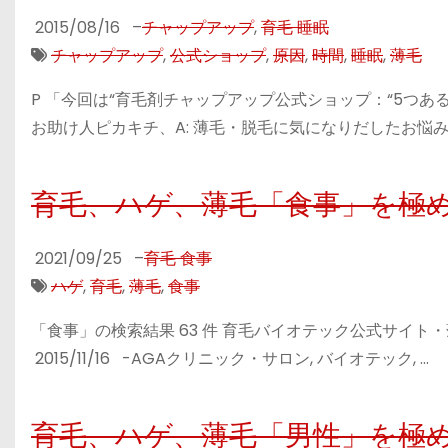
2015/08/16
–
チャップアップ
,
育毛 睡眠
チャップアップ
,
公式ショップ
,
原因
,
時間
,
睡眠
,
薄毛
P 「今回は“育毛剤チャップアップ公式ショップ：“5つあ
お助け人ピカキチ、A: 薄毛・脱毛に気になりだしたお悩み
育毛、ハゲ、薄毛「食事」を極
2021/09/25
–
育毛 食事
ハゲ
,
育毛
,
薄毛
,
食事
「食事」の検索結果 63 件 育毛バイオテック公式サイ
2015/11/16 -AGAクリニック・サロン, バイオテック, …
育毛、ハゲ、薄毛「男性」を極