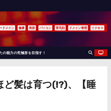
ードメイン
健康
美容
パソコン
育毛剤
ドメイン管理
イクオス
なたの能力の究極形を目指す！
髪は育つ(!?)、【睡