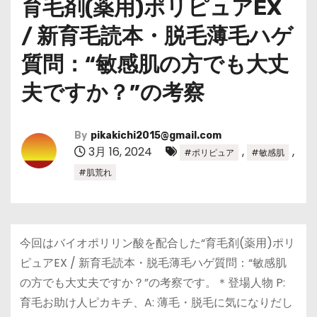
育毛剤(薬用)ポリピュアEX
/ 新育毛読本・脱毛薄毛ハゲ
質問：“敏感肌の方でも大丈
夫ですか？”の考察
By
pikakichi2015@gmail.com
3月 16, 2024
,
,
#ポリピュア
#敏感肌
#肌荒れ
今回はバイオポリリン酸を配合した“育毛剤(薬用)ポリ
ピュアEX / 新育毛読本・脱毛薄毛ハゲ質問：“敏感肌
の方でも大丈夫ですか？”の考察です。＊登場人物 P:
育毛お助け人ピカキチ、A: 薄毛・脱毛に気になりだし