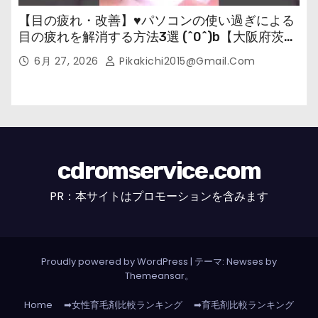
【目の疲れ・改善】♥パソコンの使い過ぎによる
目の疲れを解消する方法3選 (^0^)b【大阪府茨木
市の女性・美容鍼灸・整体師が教えます。】
6月 27, 2026
Pikakichi2015@gmail.com
cdromservice.com
PR：本サイトはプロモーションを含みます
Proudly powered by WordPress
|
テーマ: Newses by
Themeansar
。
Home
➡女性育毛剤比較ランキング
➡育毛剤比較ランキング