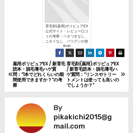
育毛剤(薬用)ポリピュアEX
公式サイト・レビュー口コ
ミの考察：ベタつきなし、
ニオイなし、バツグンの使
用感!
薬用ポリピュアEX / 新育毛
育毛剤(薬用)ポリピュアEX
投
読本・脱毛薄毛ハゲ質
/ 新育毛読本・脱毛薄毛ハ
問：“1本でどれくらいの期
ゲ質問：“リンスやトリー
稿
間使用できますか？”の考
トメントは使っても良いの
察
でしょうか？”
ナ
ビ
By
ゲ
pikakichi2015@g
mail.com
ー