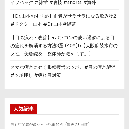
イフハック #雑学 #裏技 #shorts #海外
【Dr.山本おすすめ】血管がサラサラになる飲み物2
#ドクター山本 #Dr.山本#緑茶
【目の疲れ・改善】♥パソコンの使い過ぎによる目
の疲れを解消する方法3選 (^0^)b【大阪府茨木市の
女性・美容鍼灸・整体師が教えます。】
スマホ疲れに効く眼精疲労のツボ。#目の疲れ解消
#ツボ押し #疲れ目対策
人気記事
最も訪問者が多かった記事 10 件 (過去 28 日間)