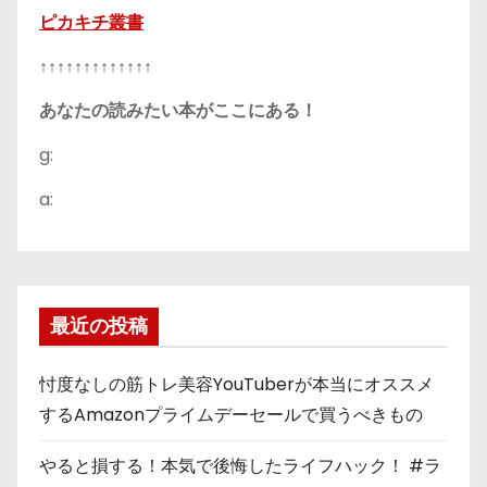
ピカキチ叢書
↑↑↑↑↑↑↑↑↑↑↑↑↑
あなたの読みたい本がここにある！
g:
a:
最近の投稿
忖度なしの筋トレ美容YouTuberが本当にオススメ
するAmazonプライムデーセールで買うべきもの
やると損する！本気で後悔したライフハック！ #ラ