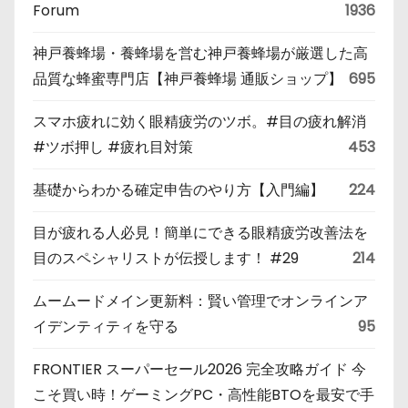
Forum
1936
神戸養蜂場・養蜂場を営む神戸養蜂場が厳選した高
品質な蜂蜜専門店【神戸養蜂場 通販ショップ】
695
スマホ疲れに効く眼精疲労のツボ。#目の疲れ解消
#ツボ押し #疲れ目対策
453
基礎からわかる確定申告のやり方【入門編】
224
目が疲れる人必見！簡単にできる眼精疲労改善法を
目のスペシャリストが伝授します！ #29
214
ムームードメイン更新料：賢い管理でオンラインア
イデンティティを守る
95
FRONTIER スーパーセール2026 完全攻略ガイド 今
こそ買い時！ゲーミングPC・高性能BTOを最安で手