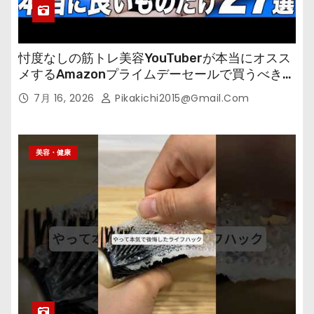
忖度なしの筋トレ美容YouTuberが本当にオスス
メするAmazonプライムデーセールで買うべきも
の
7月 16, 2026
Pikakichi2015@gmail.com
美容・健康