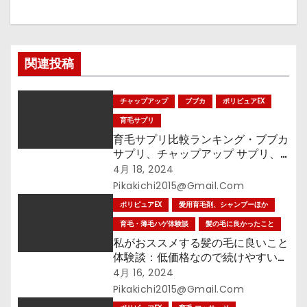
シ
ョ
関連投稿
ン
チャップアップ
ブブカ
ポリピュアEX
育毛サプリ
育毛サプリ比較ランキング・ブブカ
サプリ、チャップアップ サプリ、
ポリピュアEX サプリ、育毛サプリ
4月 18, 2024
お買い得はコレだ!
Pikakichi2015@gmail.com
ポリピュアEX
愛用育毛剤、シャンプーほか
育毛・薄毛ハゲ体験談
髪の毛に良かったこと
私がおススメする髪の毛に良いこと
体験談：低価格なので続けやすいポ
リピュアEX
4月 16, 2024
Pikakichi2015@gmail.com