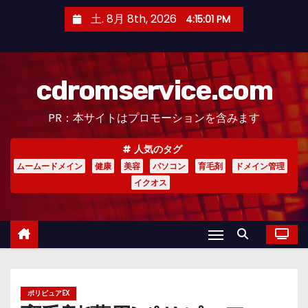
コ
土. 8月 8th, 2026
4:15:02 PM
ン
テ
ン
cdromservice.com
ツ
へ
PR：本サイトはプロモーションを含みます
ス
キ
人気のタグ
ッ
ムームードメイン
健康
美容
パソコン
育毛剤
ドメイン管理
プ
イクオス
ポリピュアEX