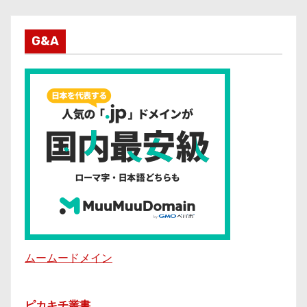
G&A
ムームードメイン
ピカキチ叢書