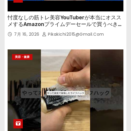
忖度なしの筋トレ美容YouTuberが本当にオスス
メするAmazonプライムデーセールで買うべきも
の
7月 16, 2026
Pikakichi2015@gmail.com
美容・健康