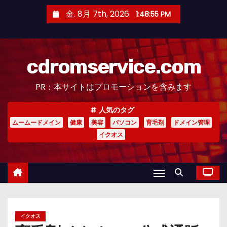
コ
金. 8月 7th, 2026
1:48:56 PM
ン
テ
ン
cdromservice.com
ツ
へ
PR：本サイトはプロモーションを含みます
ス
キ
人気のタグ
ッ
ムームードメイン
健康
美容
パソコン
育毛剤
ドメイン管理
プ
イクオス
イクオス