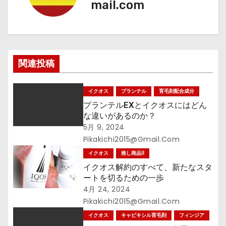
mail.com
ー
シ
ョ
関連投稿
ン
イクオス
プランテル
育毛剤配合成分
プランテルEXとイクオスにはどん
な違いがあるのか？
5月 9, 2024
Pikakichi2015@gmail.com
イクオス
推し商品II
イクオス解約のすべて、新たなスタ
ートを切るための一歩
4月 24, 2024
Pikakichi2015@gmail.com
イクオス
キャピキシル育毛剤
フィンジア