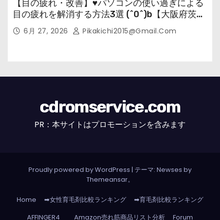
【目の疲れ・改善】♥パソコンの使い過ぎによる
目の疲れを解消する方法3選 (^0^)b【大阪府茨木
市の女性・美容鍼灸・整体師が教えます。】
6月 27, 2026
Pikakichi2015@gmail.com
cdromservice.com
PR：本サイトはプロモーションを含みます
Proudly powered by WordPress
|
テーマ: Newses by
Themeansar
。
Home
➡女性育毛剤比較ランキング
➡育毛剤比較ランキング
AFFINGER4
Amazon売れ筋商品リスト分析
Forum