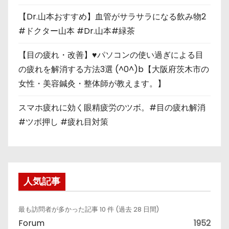
【Dr.山本おすすめ】血管がサラサラになる飲み物2
#ドクター山本 #Dr.山本#緑茶
【目の疲れ・改善】♥パソコンの使い過ぎによる目
の疲れを解消する方法3選 (^0^)b【大阪府茨木市の
女性・美容鍼灸・整体師が教えます。】
スマホ疲れに効く眼精疲労のツボ。#目の疲れ解消
#ツボ押し #疲れ目対策
人気記事
最も訪問者が多かった記事 10 件 (過去 28 日間)
Forum
1952