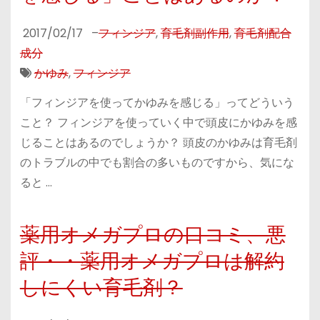
2017/02/17
–
フィンジア
,
育毛剤副作用
,
育毛剤配合
成分
かゆみ
,
フィンジア
「フィンジアを使ってかゆみを感じる」ってどういう
こと？ フィンジアを使っていく中で頭皮にかゆみを感
じることはあるのでしょうか？ 頭皮のかゆみは育毛剤
のトラブルの中でも割合の多いものですから、気にな
ると …
薬用オメガプロの口コミ、悪
評・・薬用オメガプロは解約
しにくい育毛剤？