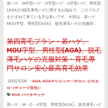
若ハゲ、M字型ハゲ・O字型ハゲ・U字型ハゲ、男性型
(AGA)の脱毛薄毛ハゲに関するお悩みで、このブログ
をたずねて来ている方は多いです。今回は、若ハゲ、
MOU字型、男性型(AGA)、脱毛薄毛ハゲの克服対 …
第四育毛プラン・若ハゲ、
MOU字型、男性型(AGA)、脱毛
薄毛ハゲの克服対策・育毛専
門サロン安心最高育毛効果
2015/11/06
–
AGA
,
AGAクリニック・サロン
,
ピカタ
ロ（ディープ育毛）
AGA
,
バイオテック
若ハゲ、M・O・U字型、男性型(AGA)、脱毛薄毛ハゲ