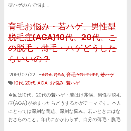
型ハゲの方で悩ま …
育毛お悩み・若ハゲ、男性型
脱毛症(AGA)10代、20代、こ
の脱毛・薄毛・ハゲどうした
らいいの？
2016/07/22
–
AGA
,
Q&A
,
育毛 YOUTUBE
,
若ハゲ
10代
,
20代
,
AGA
,
お悩み
,
若ハゲ
今回は10代、20代の若ハゲ・若はげ兆候、男性型脱毛
症(AGA)が始まったらどうするかがテーマです。本人
にとっては深刻な問題、深刻な悩み。若いときにはな
おさらのこと。年代にかかわらず、自分の薄毛・脱毛
…