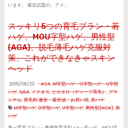
います。 最近話題の、アメ …
スッキリ5つの育毛プラン・若
ハゲ、MOU字型ハゲ、男性型
(AGA)、脱毛薄毛ハゲ克服対
策、これができなきゃスキン
ヘッド
2016/08/23
–
AGA
,
M字型ハゲ・O字型ハゲ・U字型
ハゲ
,
Q&A
,
イクオス
,
ピカタロ（ディープ育毛）
,
プラ
ンテル
,
育毛剤 激安・最安値・お買い得
,
若ハゲ
M字型ハゲ
,
O字型ハゲ
,
U字型ハゲ
,
男性型(AGA)
,
若
ハゲ
第一育毛プラン・廉価版育毛剤＋α・若ハゲ、MOU字