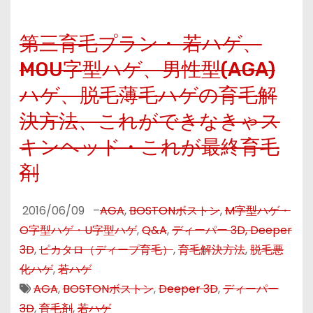
第三育毛プラン・ 若ハゲ、
MOU字型ハゲ、男性型(AGA)
ハゲ、脱毛薄毛ハゲの育毛解
決方法、これができなきゃス
キンヘッド・これが最終育毛
剤
2016/06/09
–
AGA
,
BOSTONボストン
,
M字型ハゲ・
O字型ハゲ・U字型ハゲ
,
Q&A
,
ディーパー 3D, Deeper
3D
,
ピカタロ（ディープ育毛）
,
育毛解決方法
,
脱毛悪
化ハゲ
,
若ハゲ
AGA
,
BOSTONボストン
,
Deeper 3D
,
ディーパー
3D
,
育毛剤
,
若ハゲ