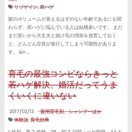
リゾゲイン
,
若ハゲ
髪のボリュームが衰えるはずのない年齢であるにも関
わらず、若ハゲに悩んでいる人は結構多いです。 まだ
まだ若いから大丈夫と抜け毛の増加を放置しておく
と、どんどん症状が進行してしまう可能性がありま
す。 &n …
育毛の最強コンビならきっと
若ハゲ解決、婚活だってうま
くいくに違いない
2017/02/13
–
愛用育毛剤、シャンプーほか
体験談
,
育毛効果
1. 性別 男 2. 年齢 26～30 3. 頭髪・ハゲ段階 4A 4.