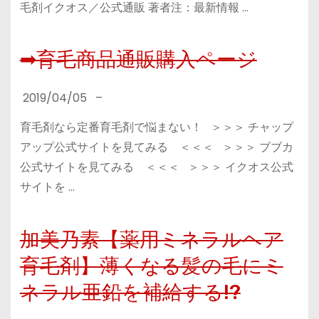
毛剤イクオス／公式‎通販 著者注：最新情報 …
➡育毛商品通販購入ページ
2019/04/05
–
育毛剤なら定番育毛剤で悩まない！ ＞＞＞ チャップ
アップ公式サイトを見てみる ＜＜＜ ＞＞＞ ブブカ
公式サイトを見てみる ＜＜＜ ＞＞＞ イクオス公式
サイトを …
加美乃素【薬用ミネラルヘア
育毛剤】薄くなる髪の毛にミ
ネラル亜鉛を補給する!?