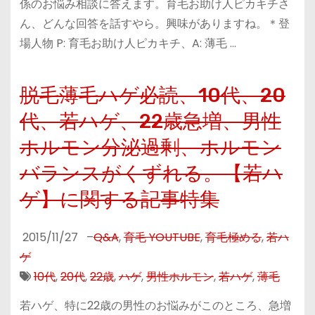
係のお悩み相談に答えます。育毛お助け人ピカキチさ
ん、どんな回答を話すやら。興味がありますね。＊登
場人物 P: 育毛お助け人ピカキチ、A: 薄毛 …
脱毛薄毛ハゲ必読、10代、20
代、若ハゲ、22歳急増、男性
ホルモン分泌過剰、ホルモン
バランスがくずれる。【若ハ
ゲ】に関する記事特集
2015/11/27
–
Q&A
,
育毛 YOUTUBE
,
育毛極める
,
若ハ
ゲ
10代
,
20代
,
22歳
,
ハゲ
,
男性ホルモン
,
若ハゲ
,
薄毛
若ハゲ、特に22歳の男性のお悩みがこのところ、急増