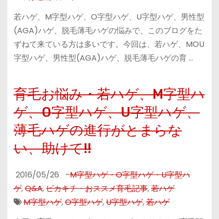
若ハゲ、M字型ハゲ、O字型ハゲ、U字型ハゲ、男性型
(AGA)ハゲ、脱毛薄毛ハゲの悩みで、このブログをた
ずねて来ている方は多いです。今回は、若ハゲ、MOU
字型ハゲ、男性型(AGA)ハゲ、脱毛薄毛ハゲの育 …
育毛お悩み・若ハゲ、M字型ハ
ゲ、O字型ハゲ、U字型ハゲ、
薄毛ハゲの進行がとまらな
い、助けて!!
2016/05/26
–
M字型ハゲ・O字型ハゲ・U字型ハ
ゲ
,
Q&A
,
ピカキチ・おススメ育毛記事
,
若ハゲ
M字型ハゲ
,
O字型ハゲ
,
U字型ハゲ
,
若ハゲ