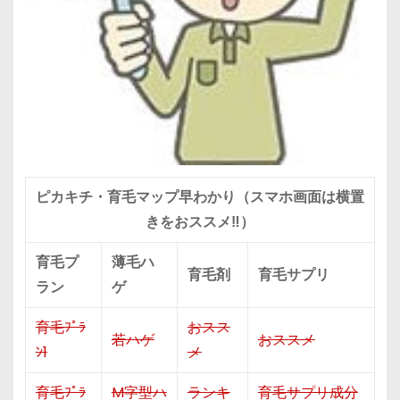
ピカキチ・育毛マップ早わかり（スマホ画面は横置
きをおススメ‼）
育毛プ
薄毛ハ
育毛剤
育毛サプリ
ラン
ゲ
育毛ﾌﾟﾗ
おスス
若ハゲ
おススメ
ﾝ1
メ
育毛ﾌﾟﾗ
M字型ハ
ランキ
育毛サプリ成分