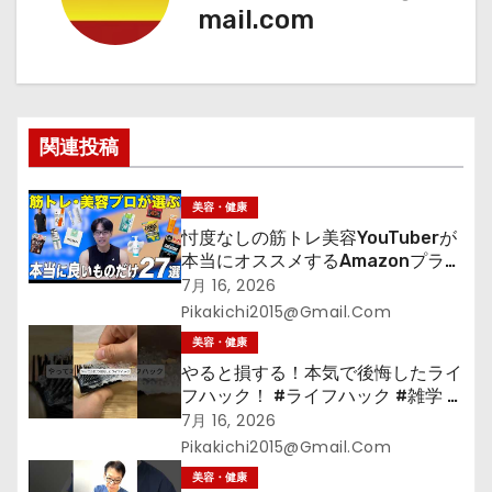
mail.com
ー
シ
ョ
関連投稿
ン
美容・健康
忖度なしの筋トレ美容YouTuberが
本当にオススメするAmazonプライ
ムデーセールで買うべきもの
7月 16, 2026
Pikakichi2015@gmail.com
美容・健康
やると損する！本気で後悔したライ
フハック！ #ライフハック #雑学 #
裏技 #shorts #海外
7月 16, 2026
Pikakichi2015@gmail.com
美容・健康