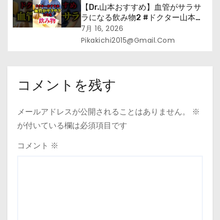
【Dr.山本おすすめ】血管がサラサ
ラになる飲み物2 #ドクター山本
#Dr.山本#緑茶
7月 16, 2026
Pikakichi2015@gmail.com
コメントを残す
メールアドレスが公開されることはありません。
※
が付いている欄は必須項目です
コメント
※