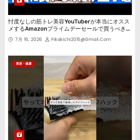
忖度なしの筋トレ美容YouTuberが本当にオスス
メするAmazonプライムデーセールで買うべきも
の
7月 16, 2026
Pikakichi2015@gmail.com
美容・健康