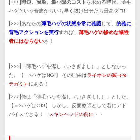
[>>>]
時短、簡単、最小限のコスト
を求める時代。
薄毛
ハゲという苦痛
からいち早く抜け出せたら
最高ダロ!!
[>>>]あなたの
薄毛ハゲの状態を常に確認
して、
的確に
育毛アクションを実行
すれば、
薄毛ハゲの惨めな犠牲
者にはならない
さ！
[>>>]「薄毛ハゲを潔し（いさぎよし）」としなかっ
た。【＝>ハゲはNG!】 その理由は
ライオンの鬣（タ
テガミ）
にある！
[>>>]俺は「薄毛ハゲを潔し（いさぎよし）」とした。
【＝>ハゲはOK!】 しかし、反面教師として君にアド
バイスできる！
スキンヘッドの前に
・・