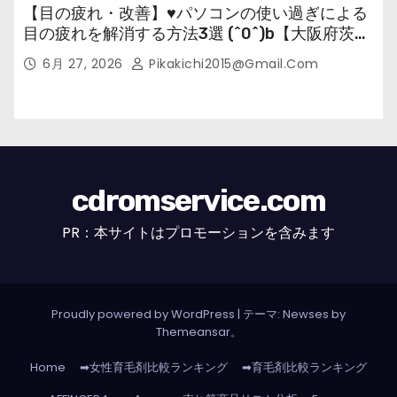
【目の疲れ・改善】♥パソコンの使い過ぎによる
目の疲れを解消する方法3選 (^0^)b【大阪府茨木
市の女性・美容鍼灸・整体師が教えます。】
6月 27, 2026
Pikakichi2015@gmail.com
cdromservice.com
PR：本サイトはプロモーションを含みます
Proudly powered by WordPress
|
テーマ: Newses by
Themeansar
。
Home
➡女性育毛剤比較ランキング
➡育毛剤比較ランキング