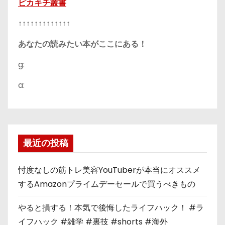
ピカキチ叢書
↑↑↑↑↑↑↑↑↑↑↑↑↑
あなたの読みたい本がここにある！
g:
a:
最近の投稿
忖度なしの筋トレ美容YouTuberが本当にオススメ
するAmazonプライムデーセールで買うべきもの
やると損する！本気で後悔したライフハック！ #ラ
イフハック #雑学 #裏技 #shorts #海外