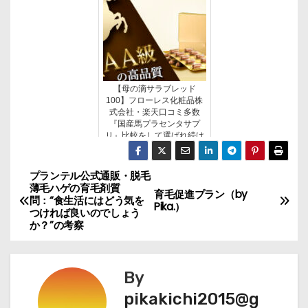
【母の滴サラブレッド
100】フローレス化粧品株
式会社・楽天口コミ多数
『国産馬プラセンタサプ
リ』比較をして選ばれ続け
る
プランテル公式通販・脱毛
投
薄毛ハゲの育毛剤質
育毛促進プラン（by
問：“食生活にはどう気を
稿
Pika.）
つければ良いのでしょう
か？”の考察
ナ
ビ
By
ゲ
pikakichi2015@g