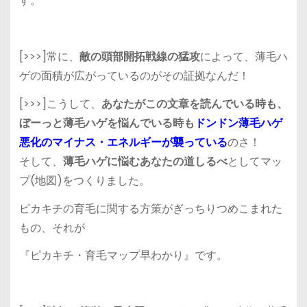
す。
[>>>]常に、
敵の
頭部開拓戦線の猛攻
によって、
薄毛ハ
ゲの面積が広がっている
のがその証拠なんだ！
[>>>]こうして、
あなたがこの文章を読んでいる時も、
ぼーっと薄毛ハゲを悩んでいる時も
ドンドン薄毛ハゲ
悪化のマイナス・エネルギーが襲っている
のさ！
そして、
薄毛ハゲに悩むあなたの道しるべ
としてマッ
プ(地図)をつくりました。
ピカキチの育毛に関する方策がぎっちりつめこまれた
もの
、それが
『ピカキチ・育毛マップ早わかり』
です。