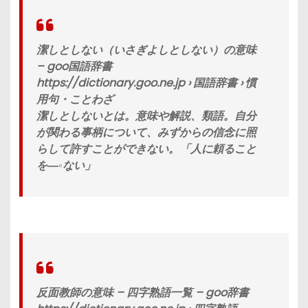
潔しとしない（いさぎよしとしない）の意味
– goo国語辞書
https://dictionary.goo.ne.jp › 国語辞書 › 慣
用句・ことわざ
潔しとしないとは。意味や解説、類語。自分
が関わる事柄について、みずからの信念に照
らして許すことができない。「人に頼ること
を―◦ない」
反面教師の意味 – 四字熟語一覧 – goo辞書