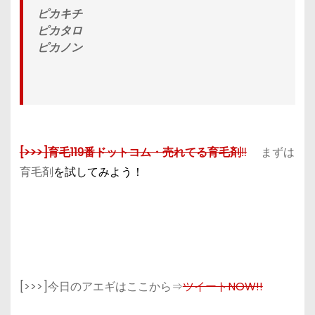
ピカキチ
ピカタロ
ピカノン
[>>>]育毛119番ドットコム・売れてる育毛剤
‼
まずは
育毛剤
を試してみよう
！
[>>>]今日のアエギはここから⇒
ツイートNOW!!