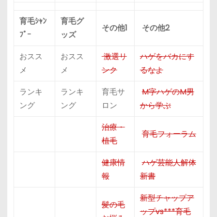
育毛ｼｬﾝ
育毛グ
その他1
その他2
ﾌﾟｰ
ッズ
おスス
おスス
激選リ
ハゲをバカにす
メ
メ
ンク
るなよ
ランキ
ランキ
育毛サ
M字ハゲのM男
ング
ング
ロン
から学ぶ
治療・
育毛フォーラム
植毛
健康情
ハゲ芸能人解体
報
新書
新型チャップア
髪の毛
ップvs***育毛