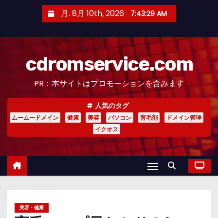
コ
月. 8月 10th, 2026
7:43:30 AM
ン
テ
ン
cdromservice.com
ツ
へ
PR：本サイトはプロモーションを含みます
ス
キ
人気のタグ
ッ
ムームードメイン
健康
美容
パソコン
育毛剤
ドメイン管理
プ
イクオス
美容・健康