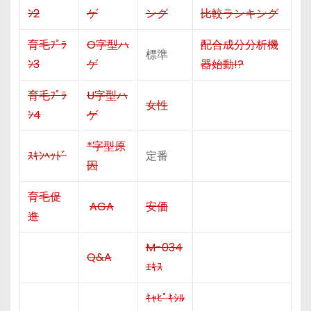
ﾝ2
ゲ
ング
比較ランキング
育毛ﾌﾟﾗ
O字型ハ
配合成分分析機
標準
ﾝ3
ゲ
器始動!?
育毛ﾌﾟﾗ
U字型ハ
女性
ﾝ4
ゲ
*字型原
ｽｷﾝﾍｯﾄﾞ
定番
因
育毛促
AGA
安価
進
M-034
Q&A
ｴｷｽ
ｷｬﾋﾟｷｼﾙ