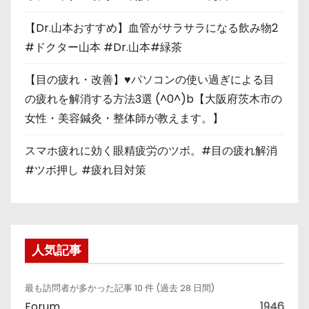
【Dr.山本おすすめ】血管がサラサラになる飲み物2
#ドクター山本 #Dr.山本#緑茶
【目の疲れ・改善】♥パソコンの使い過ぎによる目
の疲れを解消する方法3選 (^0^)b【大阪府茨木市の
女性・美容鍼灸・整体師が教えます。】
スマホ疲れに効く眼精疲労のツボ。#目の疲れ解消
#ツボ押し #疲れ目対策
人気記事
最も訪問者が多かった記事 10 件 (過去 28 日間)
Forum
1946