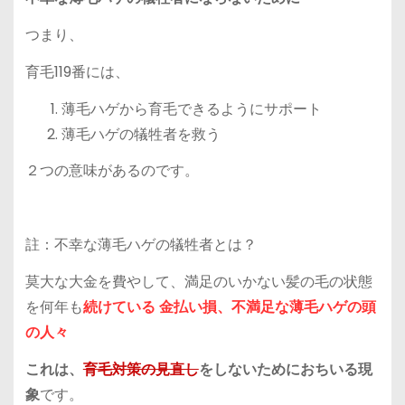
つまり、
育毛119番には、
薄毛ハゲから育毛できるようにサポート
薄毛ハゲの犠牲者を救う
２つの意味がある
のです。
註：
不幸な薄毛ハゲの犠牲者
とは？
莫大な大金を費やして、満足のいかない髪の毛の状態
を何年も
続けている 金払い損、不満足な薄毛ハゲの頭
の人々
これは、
育毛対策の見直し
をしないためにおちいる現
象
です。