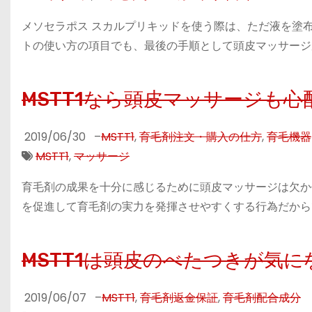
メソセラポス スカルプリキッドを使う際は、ただ液を塗
トの使い方の項目でも、最後の手順として頭皮マッサージ
MSTT1なら頭皮マッサージも心
2019/06/30
–
MSTT1
,
育毛剤注文・購入の仕方
,
育毛機器
MSTT1
,
マッサージ
育毛剤の成果を十分に感じるために頭皮マッサージは欠か
を促進して育毛剤の実力を発揮させやすくする行為だからで
MSTT1は頭皮のべたつきが気
2019/06/07
–
MSTT1
,
育毛剤返金保証
,
育毛剤配合成分