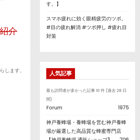
す。】
スマホ疲れに効く眼精疲労のツボ。
#目の疲れ解消 #ツボ押し #疲れ目
を紹介
対策
らします。
人気記事
最も訪問者が多かった記事 10 件 (過去 28 日
間)
Forum
1975
神戸養蜂場・養蜂場を営む神戸養蜂
場が厳選した高品質な蜂蜜専門店
【神戸養蜂場 通販ショップ】
706