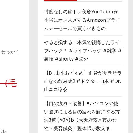
忖度なしの筋トレ美容YouTuberが
本当にオススメするAmazonプライ
ムデーセールで買うべきもの
やると損する！本気で後悔したライ
フハック！ #ライフハック #雑学 #
、せっかく
裏技 #shorts #海外
【Dr.山本おすすめ】血管がサラサラ
になる飲み物2 #ドクター山本 #Dr.
プ（毛
山本#緑茶
【目の疲れ・改善】♥パソコンの使
い過ぎによる目の疲れを解消する方
法3選 (^0^)b【大阪府茨木市の女
性・美容鍼灸・整体師が教えま
イル