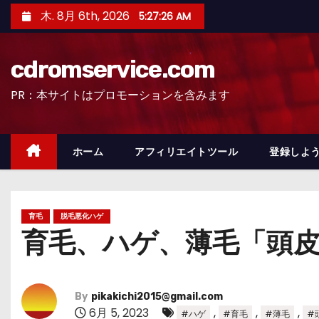
コ
木. 8月 6th, 2026
5:27:27 AM
ン
テ
cdromservice.com
ン
ツ
PR：本サイトはプロモーションを含みます
へ
ス
キ
ホーム
アフィリエイトツール
登録しよう
ッ
プ
育毛
脱毛悪化ハゲ
育毛、ハゲ、薄毛「頭
By
pikakichi2015@gmail.com
6月 5, 2023
,
,
,
#ハゲ
#育毛
#薄毛
#