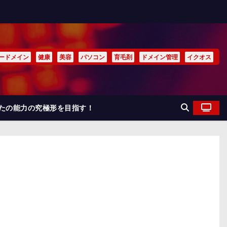
ードメイン
健康
美容
パソコン
育毛剤
ドメイン管理
イクオス
なたの能力の究極形を目指す！