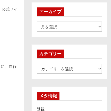
 公式サイ
アーカイブ
ア
ー
カ
イ
ブ
カテゴリー
もに、血行
カ
テ
ゴ
リ
ー
メタ情報
登録