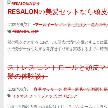
RESALONの美髪セットなら
2021/06/27
–
アールイーサロン
,
育毛剤注文・購入の仕
RESALON
,
頭皮
髪の毛をケアするにあたって頭皮の汚れを落とすことは重
の成分が十分な効果を発揮せず成果を実感するまでに時間
ストレス コントロールと頭皮
髪の体験談）
2021/06/13
–
育毛 マッサージ
,
育毛・薄毛ハゲ体験談
,
髪
イクオス
,
チャップアップ
,
ポリピュア
1. 薄毛と勃起力低下の原因は同じ 2. ペンネーム：クラウド 