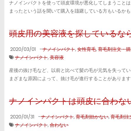
ナノインパクトを使って頭皮環境が悪化してしまうことは
まったという話を聞いて購入を躊躇している方もいるかもし
頭皮用の美容液を探しているな
2020/03/01
–
ナノインパクト
,
女性育毛
,
育毛剤注文・購
ナノインパクト
,
美容液
産後の抜け毛など、以前と比べて髪の毛が元気を失ってい
まざまな原因によって、抜け毛が進行することがあります。
ナノインパクトは頭皮に合わな
2020/01/31
–
ナノインパクト
,
育毛剤効かない
,
育毛剤注
ナノインパクト
,
合わない