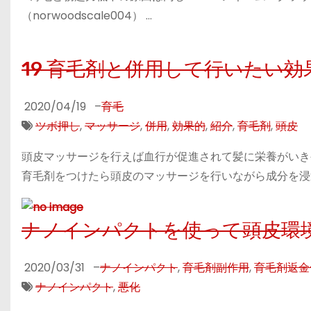
（norwoodscale004） …
19 育毛剤と併用して行いたい
2020/04/19
–
育毛
ツボ押し
,
マッサージ
,
併用
,
効果的
,
紹介
,
育毛剤
,
頭皮
頭皮マッサージを行えば血行が促進されて髪に栄養がいき
育毛剤をつけたら頭皮のマッサージを行いながら成分を浸
ナノインパクトを使って頭皮環
2020/03/31
–
ナノインパクト
,
育毛剤副作用
,
育毛剤返金
ナノインパクト
,
悪化