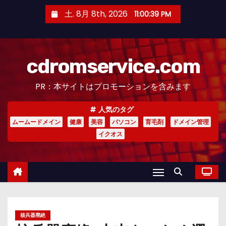
コ
土. 8月 8th, 2026
11:00:40 PM
ン
テ
ン
cdromservice.com
ツ
へ
PR：本サイトはプロモーションを含みます
ス
キ
人気のタグ
ッ
ムームードメイン
健康
美容
パソコン
育毛剤
ドメイン管理
プ
イクオス
核兵器廃絶