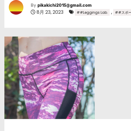
By
pikakichi2015@gmail.com
8月 23, 2023
,
##Leggings Lab.
##スポ