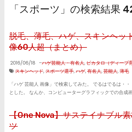
「スポーツ」の検索結果 42
脱毛、薄毛、ハゲ、スキンヘッド
像60人超（まとめ）
2016/06/18
–
ハゲ芸能人・有名人
,
ピカタロ（ディープ
スキンヘッド
,
スポーツ選手
,
ハゲ
,
有名人
,
芸能人
,
薄毛
「ハゲ 芸能人 画像」で検索してみた。 でるはでるは・・
とした。 なんか、コンピューターグラフィックでの合成画像
【One Nova】サステイナブ
ツ