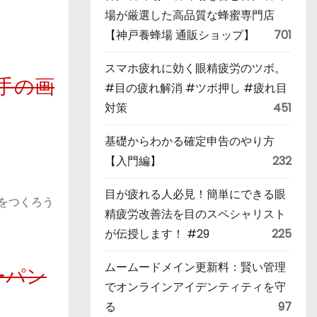
場が厳選した高品質な蜂蜜専門店
【神戸養蜂場 通販ショップ】
701
スマホ疲れに効く眼精疲労のツボ。
手の画
#目の疲れ解消 #ツボ押し #疲れ目
対策
451
基礎からわかる確定申告のやり方
【入門編】
232
目が疲れる人必見！簡単にできる眼
画をつくろう
精疲労改善法を目のスペシャリスト
が伝授します！ #29
225
ムームードメイン更新料：賢い管理
ーパン
でオンラインアイデンティティを守
る
97