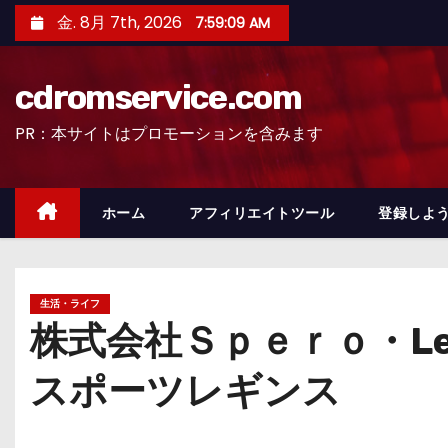
コ
金. 8月 7th, 2026
7:59:10 AM
ン
テ
cdromservice.com
ン
ツ
PR：本サイトはプロモーションを含みます
へ
ス
キ
ホーム
アフィリエイトツール
登録しよう
ッ
プ
生活・ライフ
株式会社Ｓｐｅｒｏ・Leg
スポーツレギンス