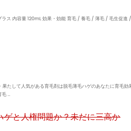
量 120mL 効果・効能 育毛 / 養毛 / 薄毛 / 毛生促進 /
ング・果たして人気がある育毛剤は脱毛薄毛ハゲのあなたに育毛効
毛 …
ハゲと人権問題か？未だに三高か