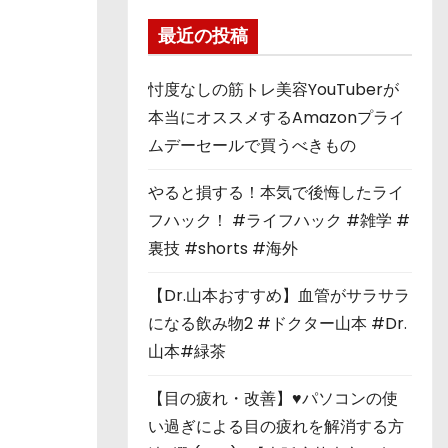
最近の投稿
忖度なしの筋トレ美容YouTuberが
本当にオススメするAmazonプライ
ムデーセールで買うべきもの
やると損する！本気で後悔したライ
フハック！ #ライフハック #雑学 #
裏技 #shorts #海外
【Dr.山本おすすめ】血管がサラサラ
になる飲み物2 #ドクター山本 #Dr.
山本#緑茶
【目の疲れ・改善】♥パソコンの使
い過ぎによる目の疲れを解消する方