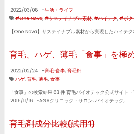
2022/03/08
–
生活・ライフ
#One Nova
,
#サステイナブル素材
,
#ハイテク
,
#ボク
【One Nova】サステイナブル素材から実現したハイテ
育毛、ハゲ、薄毛「食事」を極
2022/02/24
–
育毛 食事
,
育毛剤
ハゲ
,
育毛
,
薄毛
,
食事
「食事」の検索結果 63 件 育毛バイオテック公式サイ
2015/11/16 -AGAクリニック・サロン, バイオテック, …
育毛剤成分比較(試用1)