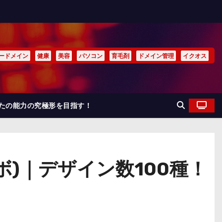
ードメイン
健康
美容
パソコン
育毛剤
ドメイン管理
イクオス
なたの能力の究極形を目指す！
ラボ)｜デザイン数100種！