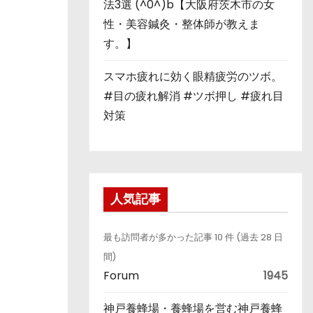
法3選 (^0^)b【大阪府茨木市の女
性・美容鍼灸・整体師が教えま
す。】
スマホ疲れに効く眼精疲労のツボ。
#目の疲れ解消 #ツボ押し #疲れ目
対策
人気記事
最も訪問者が多かった記事 10 件 (過去 28 日
間)
Forum
1945
神戸養蜂場・養蜂場を営む神戸養蜂