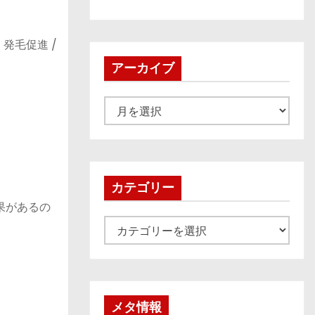
 発毛促進 /
アーカイブ
ア
ー
カ
イ
ブ
カテゴリー
果があるの
カ
テ
ゴ
リ
ー
メタ情報