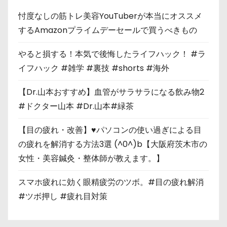
忖度なしの筋トレ美容YouTuberが本当にオススメ
するAmazonプライムデーセールで買うべきもの
やると損する！本気で後悔したライフハック！ #ラ
イフハック #雑学 #裏技 #shorts #海外
【Dr.山本おすすめ】血管がサラサラになる飲み物2
#ドクター山本 #Dr.山本#緑茶
【目の疲れ・改善】♥パソコンの使い過ぎによる目
の疲れを解消する方法3選 (^0^)b【大阪府茨木市の
女性・美容鍼灸・整体師が教えます。】
スマホ疲れに効く眼精疲労のツボ。#目の疲れ解消
#ツボ押し #疲れ目対策