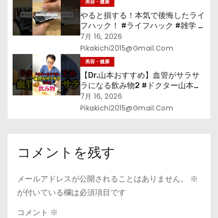
美容・健康
やると損する！本気で後悔したライ
フハック！ #ライフハック #雑学 #
裏技 #shorts #海外
7月 16, 2026
Pikakichi2015@gmail.com
美容・健康
【Dr.山本おすすめ】血管がサラサ
ラになる飲み物2 #ドクター山本
#Dr.山本#緑茶
7月 16, 2026
Pikakichi2015@gmail.com
コメントを残す
メールアドレスが公開されることはありません。
※
が付いている欄は必須項目です
コメント
※