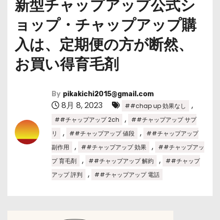
新型チャップアップ公式シ
ョップ・チャップアップ購
入は、定期便の方が断然、
お買い得育毛剤
By
pikakichi2015@gmail.com
8月 8, 2023
,
##chap up 効果なし
,
##チャップアップ 2ch
##チャップアップ サプ
,
,
リ
##チャップアップ 値段
##チャップアップ
,
,
副作用
##チャップアップ 効果
##チャップアッ
,
,
プ 育毛剤
##チャップアップ 解約
##チャップ
,
アップ 評判
##チャップアップ 電話