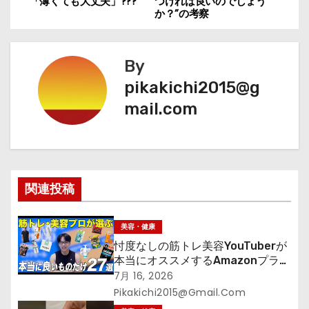
稿
「薄くても大丈夫」???
つければ良いのでしょう
か？”の考察
ナ
ビ
By
ゲ
pikakichi2015@g
mail.com
ー
シ
ョ
関連投稿
ン
美容・健康
忖度なしの筋トレ美容YouTuberが
本当にオススメするAmazonプライ
ムデーセールで買うべきもの
7月 16, 2026
Pikakichi2015@gmail.com