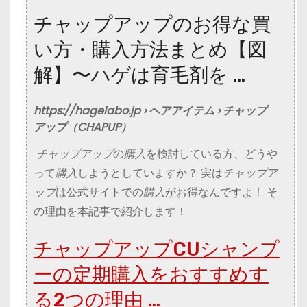
チャップアップのお得な買
い方・購入方法まとめ【図
解】〜ハゲは育毛剤を …
https://hagelabo.jp › ヘアアイテム › チャップ
アップ（CHAPUP）
チャップアップ
の
購入
を検討している方、どうや
って
購入
しようとしていますか？ 実は
チャップア
ップ
は公式サイトでの
購入
がお得なんですよ！ そ
の理由を本記事で紹介します！
チャップアップCUシャンプ
ーの定期購入をおすすめす
る2つの理由 …