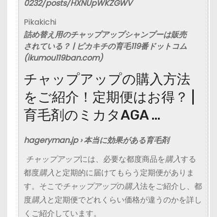
0232/posts/HXNUpWKZGWV
Pikakichi
詰め替え用の
チャップアップ
シャンプーは販売
されている？ | ピカキチの育毛119番ドットコム
(ikumou119ban.com)
チャップアップの購入方法
をご紹介！定期便はお得？ |
育毛剤のミカタAGA …
hageryman.jp › 本当に効果がある育毛剤
チャップアップ
には、必要な都度商品を
購入
する
都度
購入
と定期的に届けてもらう定期便がありま
す。そこで
チャップアップ
の
購入
法をご紹介し、都
度
購入
と定期便でどれくらい価格が違うのかを詳し
くご紹介しています。