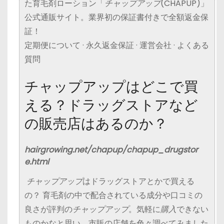
た育毛剤ローション「
チャップアップ
(
CHAPUP)」
公式通販サイト。業界初の保証書付きで全額返金保
証！
‎定期便について · ‎永久返金保証 · ‎運営会社 · ‎よくある
質問
チャップアップはどこで買
える？ドラッグストアなど
の販売店はあるのか？
hairgrowing.net/chapup/chapup_drugstor
e.html
チャップアップ
はドラッグストアとかで買える
の？ 育毛剤の中で配合されている成分や口コミの
良さが評判の
チャップアップ
。気軽に
購入
できない
ものかなと思い、市販の店舗を色々調べてみました