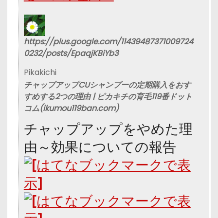
https://plus.google.com/11439487371009724
0232/posts/EpaqjKBiYb3
Pikakichi
チャップアップ
CUシャンプーの定期
購入
をおす
すめする2つの理由 | ピカキチの育毛119番ドット
コム(ikumou119ban.com)
チャップアップをやめた理
由～効果についての報告