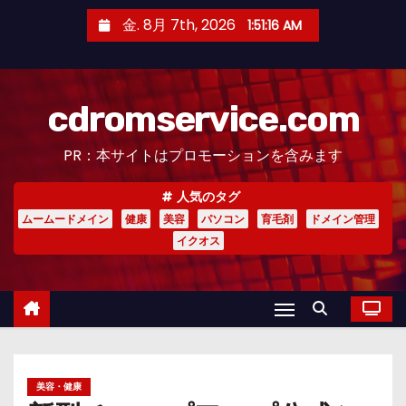
コ
金. 8月 7th, 2026
1:51:17 AM
ン
テ
ン
cdromservice.com
ツ
へ
PR：本サイトはプロモーションを含みます
ス
キ
人気のタグ
ッ
ムームードメイン
健康
美容
パソコン
育毛剤
ドメイン管理
プ
イクオス
美容・健康