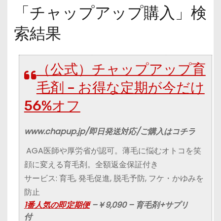
「チャップアップ購入」検
索結果
（公式）チャップアップ育
毛剤 – お得な定期が今だけ
56%オフ‎
www.chapup.jp/即日発送対応/ご購入はコチラ
AGA医師や厚労省が認可。薄毛に悩むオトコを笑
顔に変える育毛剤。全額返金保証付き
サービス: 育毛, 発毛促進, 脱毛予防, フケ・かゆみを
防止
1番人気の即定期便
–
￥9,090
– 育毛剤+サプリ
付