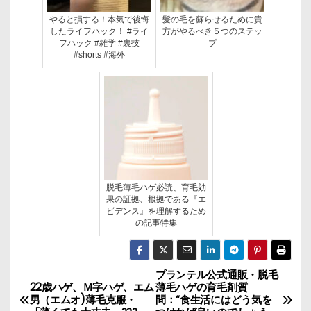
やると損する！本気で後悔
髪の毛を蘇らせるために貴
したライフハック！ #ライ
方がやるべき５つのステッ
フハック #雑学 #裏技
プ
#shorts #海外
脱毛薄毛ハゲ必読、育毛効
果の証拠、根拠である『エ
ビデンス』を理解するため
の記事特集
プランテル公式通販・脱毛
投
22歳ハゲ、Ｍ字ハゲ、エム
薄毛ハゲの育毛剤質
男（エムオ)薄毛克服・
問：“食生活にはどう気を