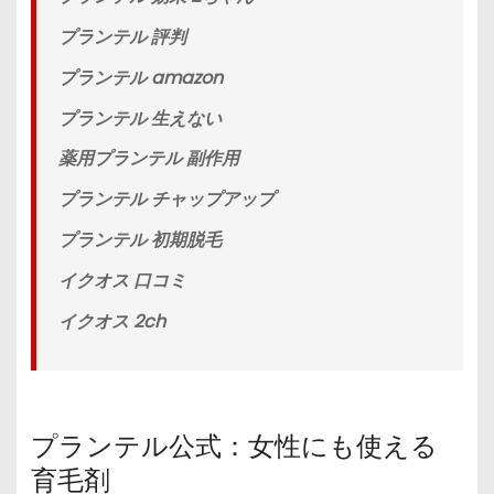
プランテル 評判
プランテル amazon
プランテル 生えない
薬用プランテル 副作用
プランテル チャップアップ
プランテル 初期脱毛
イクオス 口コミ
イクオス 2ch
プランテル公式：女性にも使える
育毛剤