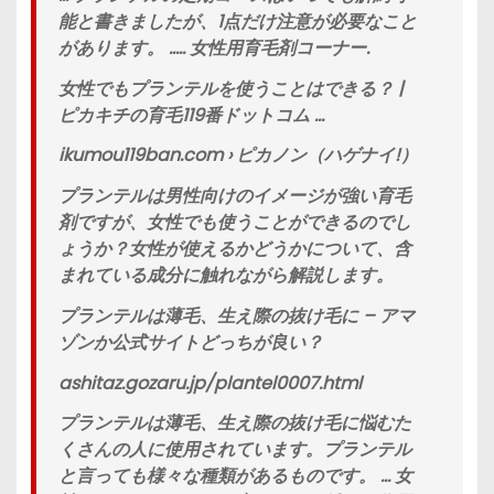
能と書きましたが、1点だけ注意が必要なこと
があります。 ….. 女性用育毛剤コーナー.
女性でもプランテルを使うことはできる？ |
ピカキチの育毛119番ドットコム …
ikumou119ban.com › ピカノン（ハゲナイ!）
プランテルは男性向けのイメージが強い育毛
剤ですが、女性でも使うことができるのでし
ょうか？女性が使えるかどうかについて、含
まれている成分に触れながら解説します。
プランテルは薄毛、生え際の抜け毛に – アマ
ゾンか公式サイトどっちが良い？
ashitaz.gozaru.jp/plantel0007.html
プランテルは薄毛、生え際の抜け毛に悩むた
くさんの人に使用されています。プランテル
と言っても様々な種類があるものです。 … 女