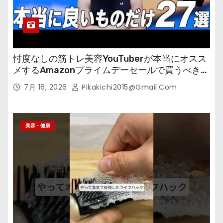
忖度なしの筋トレ美容YouTuberが本当にオスス
メするAmazonプライムデーセールで買うべきも
の
7月 16, 2026
Pikakichi2015@gmail.com
美容・健康