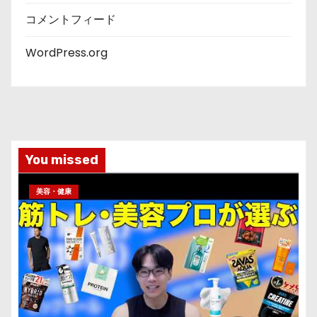
コメントフィード
WordPress.org
You missed
美容・健康