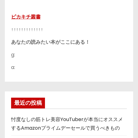
ピカキチ叢書
↑↑↑↑↑↑↑↑↑↑↑↑↑
あなたの読みたい本がここにある！
g:
a:
最近の投稿
忖度なしの筋トレ美容YouTuberが本当にオススメ
するAmazonプライムデーセールで買うべきもの