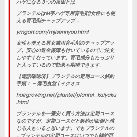
ハゲになる３つの原因とは
プランテルはM字ハゲ専用育毛剤|女性にも使
える育毛剤チャップアップ …
ymgart.com/mjisennyou.html
女性も使える男女兼用育毛剤のチャップアッ
プ。安心の返金保障も付いているのでご注文
しやすくなっています。育毛成分もたっぷり
と入っているので効果も期待できます。
【電話確認済】プランテルの定期コース解約
手順！ – 薄毛食堂 | イクオス
hairgrowing.net/plantel/plantel_kaiyaku
.html
プランテルを一番安く買う方法は定期コース
なのですが、定期コースだと解約が面倒と感
じる人もいると思います。でもプランテルの
… プランテルの定期コースはいつでも解約可