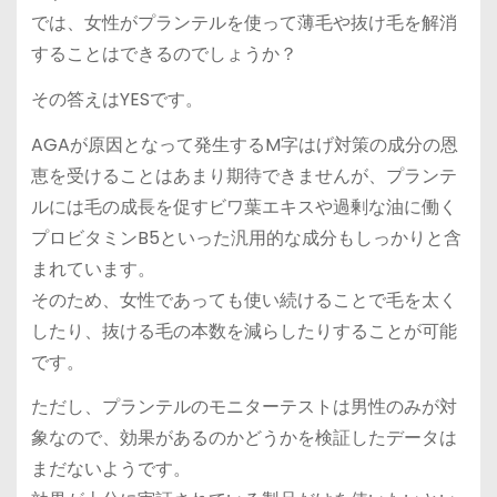
では、女性がプランテルを使って薄毛や抜け毛を解消
することはできるのでしょうか？
その答えはYESです。
AGAが原因となって発生するM字はげ対策の成分の恩
恵を受けることはあまり期待できませんが、プランテ
ルには毛の成長を促すビワ葉エキスや過剰な油に働く
プロビタミンB5といった汎用的な成分もしっかりと含
まれています。
そのため、女性であっても使い続けることで毛を太く
したり、抜ける毛の本数を減らしたりすることが可能
です。
ただし、プランテルのモニターテストは男性のみが対
象なので、効果があるのかどうかを検証したデータは
まだないようです。