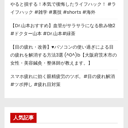
やると損する！本気で後悔したライフハック！ #ラ
イフハック #雑学 #裏技 #shorts #海外
【Dr.山本おすすめ】血管がサラサラになる飲み物2
#ドクター山本 #Dr.山本#緑茶
【目の疲れ・改善】♥パソコンの使い過ぎによる目
の疲れを解消する方法3選 (^0^)b【大阪府茨木市の
女性・美容鍼灸・整体師が教えます。】
スマホ疲れに効く眼精疲労のツボ。#目の疲れ解消
#ツボ押し #疲れ目対策
人気記事