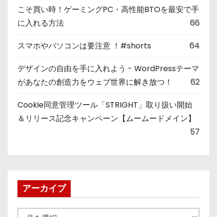
こそ買い時！ゲーミングPC・高性能BTOを最安で手
に入れる方法
66
スマホやパソコンは要注意 ！#shorts
64
デザインの自由を手に入れよう - WordPressテーマ
があなたの創造力をウェブ世界に解き放つ！
62
Cookie同意管理ツール「STRIGHT」取り扱い開始
＆リリース記念キャンペーン【ムームードメイン】
57
アーカイブ
ア