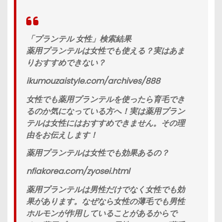
「プランテル 女性」検索結果
薬用プランテルは女性でも使える？実はあま
りおすすめできない？
ikumouzaistyle.com/archives/888
女性でも薬用プランテルを使ったら育毛でき
るのか気になっている方へ！実は薬用プラン
テルは女性にはおすすめできません。その理
由をお伝えします！
薬用プランテルは女性でも効果あるの？
nfiakorea.com/zyosei.html
薬用プランテルは男性だけでなく女性でも効
果があります。なぜなら女性の薄毛でも男性
ホルモンが作用していることがあるからで