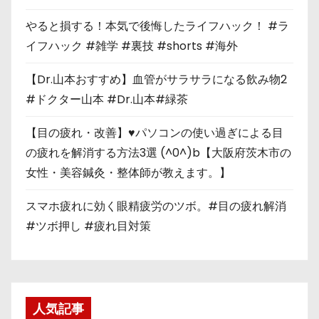
やると損する！本気で後悔したライフハック！ #ラ
イフハック #雑学 #裏技 #shorts #海外
【Dr.山本おすすめ】血管がサラサラになる飲み物2
#ドクター山本 #Dr.山本#緑茶
【目の疲れ・改善】♥パソコンの使い過ぎによる目
の疲れを解消する方法3選 (^0^)b【大阪府茨木市の
女性・美容鍼灸・整体師が教えます。】
スマホ疲れに効く眼精疲労のツボ。#目の疲れ解消
#ツボ押し #疲れ目対策
人気記事