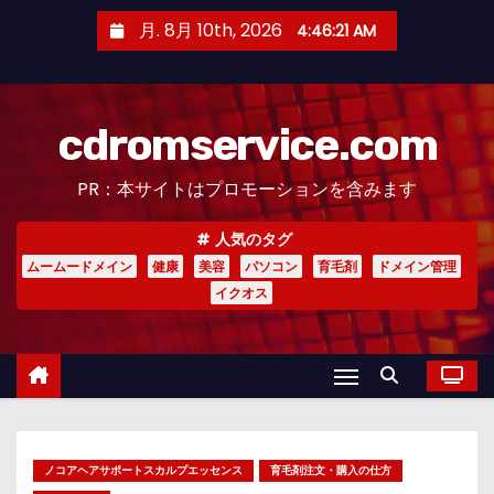
コ
月. 8月 10th, 2026
4:46:22 AM
ン
テ
ン
cdromservice.com
ツ
へ
PR：本サイトはプロモーションを含みます
ス
キ
人気のタグ
ッ
ムームードメイン
健康
美容
パソコン
育毛剤
ドメイン管理
プ
イクオス
ノコアヘアサポートスカルプエッセンス
育毛剤注文・購入の仕方