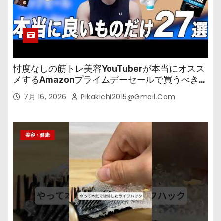
忖度なしの筋トレ美容YouTuberが本当にオスス
メするAmazonプライムデーセールで買うべきも
の
7月 16, 2026
Pikakichi2015@gmail.com
美容・健康