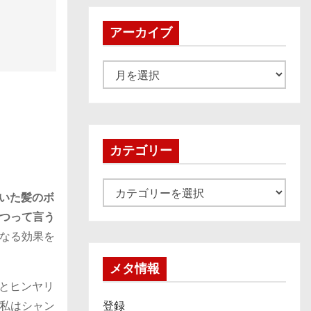
アーカイブ
ア
ー
カ
イ
ブ
カテゴリー
カ
いた髪のボ
テ
つって言う
ゴ
なる効果を
リ
ー
メタ情報
とヒンヤリ
私はシャン
登録