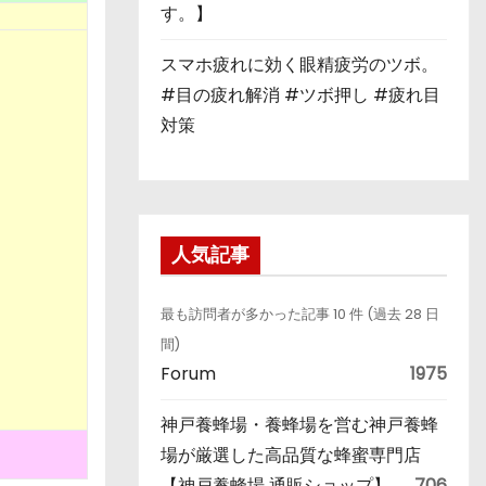
す。】
スマホ疲れに効く眼精疲労のツボ。
#目の疲れ解消 #ツボ押し #疲れ目
対策
人気記事
最も訪問者が多かった記事 10 件 (過去 28 日
間)
Forum
1975
神戸養蜂場・養蜂場を営む神戸養蜂
場が厳選した高品質な蜂蜜専門店
【神戸養蜂場 通販ショップ】
706