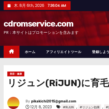
コ
木. 8月 6th, 2026
7:36:05 AM
ン
テ
cdromservice.com
ン
ツ
PR：本サイトはプロモーションを含みます
へ
ス
キ
ホーム
アフィリエイトツール
登録しよう
ッ
プ
美容・健康
リジュン(RiJUN)に
By
pikakichi2015@gmail.com
12月 8, 2023
,
,
#RiJUN
#リジュン効果
#