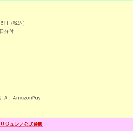
478円（税込）
0日分付
、AmazonPay
リジュン／公式通販