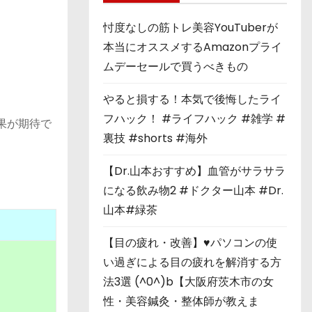
忖度なしの筋トレ美容YouTuberが
本当にオススメするAmazonプライ
ムデーセールで買うべきもの
やると損する！本気で後悔したライ
フハック！ #ライフハック #雑学 #
果が期待で
裏技 #shorts #海外
【Dr.山本おすすめ】血管がサラサラ
になる飲み物2 #ドクター山本 #Dr.
山本#緑茶
【目の疲れ・改善】♥パソコンの使
い過ぎによる目の疲れを解消する方
法3選 (^0^)b【大阪府茨木市の女
性・美容鍼灸・整体師が教えま