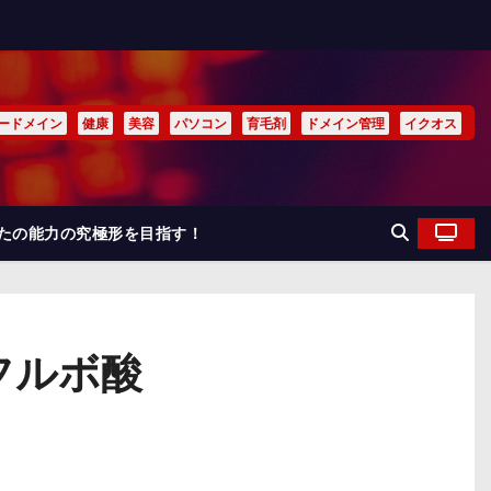
ードメイン
健康
美容
パソコン
育毛剤
ドメイン管理
イクオス
なたの能力の究極形を目指す！
フルボ酸