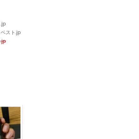
jp
スト.jp
jp