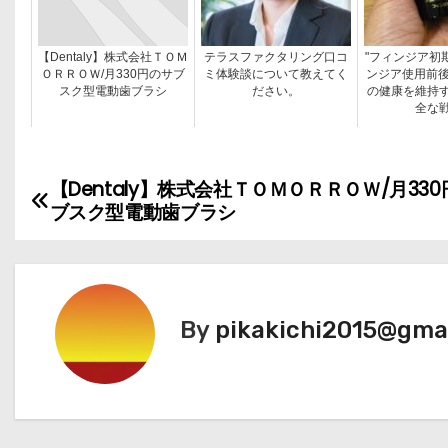
【Dentaly】株式会社ＴＯＭ
テラスファクタリング口コ
"フィンジア初
ＯＲＲＯＷ/月330円のサブ
ミ体験談について教えてく
ンジア使用前後の
スク型電動歯ブラシ
ださい。
の健康を維持
全な
【Dentaly】株式会社ＴＯＭＯＲＲＯＷ/月33
投
ブスク型電動歯ブラシ
稿
ナ
ビ
By
pikakichi2015@gma
ゲ
ー