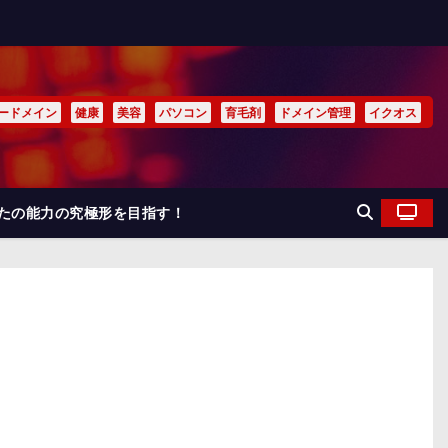
ードメイン
健康
美容
パソコン
育毛剤
ドメイン管理
イクオス
なたの能力の究極形を目指す！