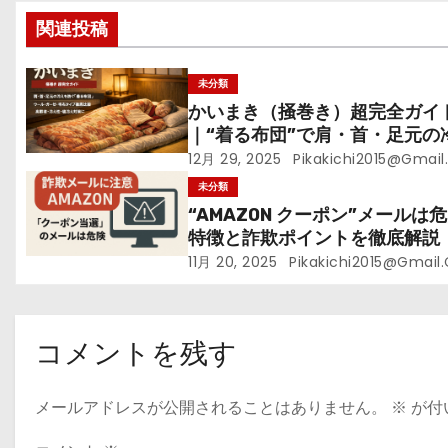
シ
関連投稿
ョ
ン
未分類
かいまき（掻巻き）超完全ガイ
｜“着る布団”で肩・首・足元の
を根こそぎ防ぐ！素材別おすす
12月 29, 2025
Pikakichi2015@gmai
選び方・洗い方・Q&Aまで
未分類
“AMAZ0N クーポン”メールは
特徴と詐欺ポイントを徹底解説
11月 20, 2025
Pikakichi2015@gmail
コメントを残す
メールアドレスが公開されることはありません。
※
が付