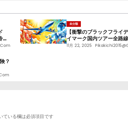
未分類
ド
【衝撃のブラックフライ
冷え
イマーク国内ツアー全路
め・
価！年末年始・春休みを
l.com
11月 22, 2025
Pikakichi2015@
す賢い予約ガイド
危険？
.com
いている欄は必須項目です