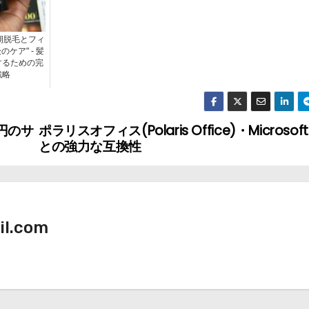
期脱毛とフィ
ケア" - 髪
するための完
戦略
0円のサ
ポラリスオフィス(Polaris Office)・Microsoft 
との強力な互換性
il.com