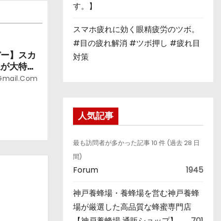
す。】
スマホ疲れに効く眼精疲労のツボ。
#目の疲れ解消 #ツボ押し #疲れ目
デー】スカ
対策
線が大特
贅沢に過ご
gmail.com
人気記事
最も訪問者が多かった記事 10 件 (過去 28 日
間)
Forum
1945
神戸養蜂場・養蜂場を営む神戸養蜂
場が厳選した高品質な蜂蜜専門店
【神戸養蜂場 通販ショップ】
701