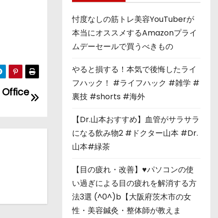
忖度なしの筋トレ美容YouTuberが
本当にオススメするAmazonプライ
ムデーセールで買うべきもの
やると損する！本気で後悔したライ
フハック！ #ライフハック #雑学 #
Office
裏技 #shorts #海外
【Dr.山本おすすめ】血管がサラサラ
になる飲み物2 #ドクター山本 #Dr.
山本#緑茶
【目の疲れ・改善】♥パソコンの使
い過ぎによる目の疲れを解消する方
法3選 (^0^)b【大阪府茨木市の女
性・美容鍼灸・整体師が教えま