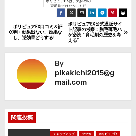
ポリピュアEXは、気休めの
育毛剤ではなかった!?
ポリピュアEX公式通販サイ
投
ポリピュアEX口コミ＆評
ト記事の考察：脱毛薄毛ハ
判・効果出ない、効果な
ゲ必読 “ 育毛剤の歴史を考
稿
し、逆効果どうする!
える”
ナ
By
ビ
pikakichi2015@g
ゲ
mail.com
ー
シ
ョ
関連投稿
ン
チャップアップ
ブブカ
ポリピュアEX