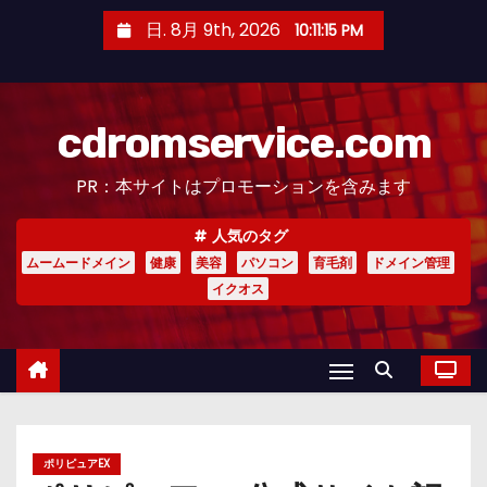
コ
日. 8月 9th, 2026
10:11:16 PM
ン
テ
ン
cdromservice.com
ツ
へ
PR：本サイトはプロモーションを含みます
ス
キ
人気のタグ
ッ
ムームードメイン
健康
美容
パソコン
育毛剤
ドメイン管理
プ
イクオス
ポリピュアEX