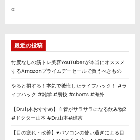
a:
最近の投稿
忖度なしの筋トレ美容YouTuberが本当にオススメ
するAmazonプライムデーセールで買うべきもの
やると損する！本気で後悔したライフハック！ #ラ
イフハック #雑学 #裏技 #shorts #海外
【Dr.山本おすすめ】血管がサラサラになる飲み物2
#ドクター山本 #Dr.山本#緑茶
【目の疲れ・改善】♥パソコンの使い過ぎによる目