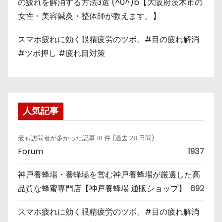
の疲れを解消する方法3選 (^0^)b【大阪府茨木市の
女性・美容鍼灸・整体師が教えます。】
スマホ疲れに効く眼精疲労のツボ。#目の疲れ解消
#ツボ押し #疲れ目対策
人気記事
最も訪問者が多かった記事 10 件 (過去 28 日間)
Forum
1937
神戸養蜂場・養蜂場を営む神戸養蜂場が厳選した高
品質な蜂蜜専門店【神戸養蜂場 通販ショップ】
692
スマホ疲れに効く眼精疲労のツボ。#目の疲れ解消