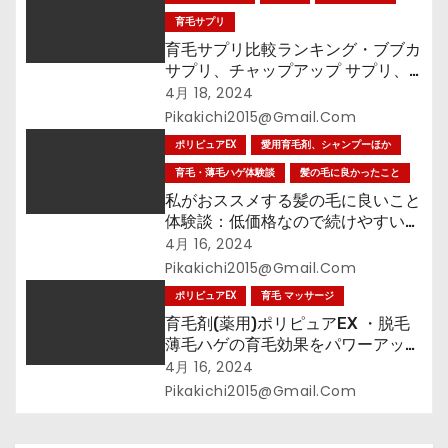
育毛サプリ
育毛サプリ比較ランキング・ブブカ
サプリ、チャップアップ サプリ、
ポリピュアEX サプリ、育毛サプリ
4月 18, 2024
お買い得はコレだ!
Pikakichi2015@gmail.com
ポリピュアEX
愛用育毛剤、シャンプーほか
育毛・薄毛ハゲ体験談
髪の毛に良かったこと
私がおススメする髪の毛に良いこと
体験談：低価格なので続けやすいポ
リピュアEX
4月 16, 2024
Pikakichi2015@gmail.com
ポリピュアEX
育毛 マッサージ
育毛剤(薬用)ポリピュアEX ・脱毛
薄毛ハゲの育毛効果をパワーアップ
しよう！頭皮マッサージ編
4月 16, 2024
Pikakichi2015@gmail.com