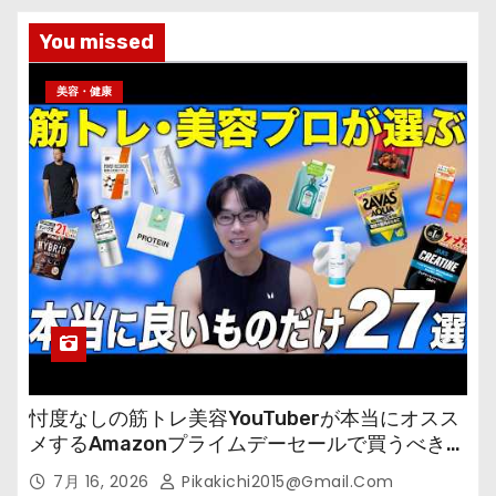
You missed
美容・健康
忖度なしの筋トレ美容YouTuberが本当にオスス
メするAmazonプライムデーセールで買うべきも
の
7月 16, 2026
Pikakichi2015@gmail.com