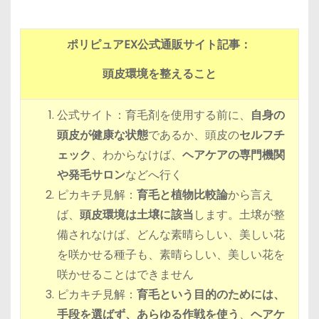
ポリピュアEX公式通販サイト
記事：
頭皮環境を整えること
公式サイト：育毛剤を使用する前に、
自身の
頭皮が健康な状態
であるか、頭皮の
セルフチ
ェック
、わからなけば、
ヘアケアの専門機関
や発毛サロン
などへ行く
ピカキチ見解：
育毛と植物比較論
から言え
ば、
頭皮環境は土壌に該当
します。土壌が整
備されなけば、どんな素晴らしい、美しい花
を咲かせる種子も、素晴らしい、美しい花を
咲かせることはできません
ピカキチ見解：
育毛という目的のためには、
手段を選ばず、あらゆる作戦を使う
、
ヘアケ