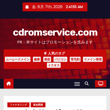
コ
金. 8月 7th, 2026
2:41:56 AM
ン
テ
ン
cdromservice.com
ツ
へ
PR：本サイトはプロモーションを含みます
ス
キ
人気のタグ
ッ
ムームードメイン
健康
美容
パソコン
育毛剤
ドメイン管理
プ
イクオス
ファクタリング
資金調達