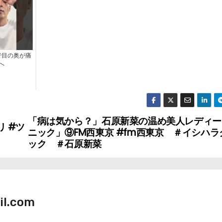
で目の奥が痛
へ
「病は気から？」石原新菜の温め美人レディー
 #ツ
ニック」⑨FM西東京 #fm西東京 ＃イシハラ
ック ＃石原新菜
il.com