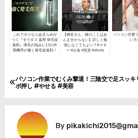
これでダメならあきらめが
【桐谷さん：株のことはあ
パソコン作業
つく『モウダス 薬用 発毛促
んま分からない】詳しく勉
い方
進剤』薄毛の悩みに13の作
強しなくてもよい？#マネ
用機序が働く発毛促進剤！
ー #お金 #投資 #shorts
投
パソコン作業でむくみ撃退！三陰交で足スッキリ
ボ押し #やせる #美容
稿
ナ
ビ
By
pikakichi2015@gma
ゲ