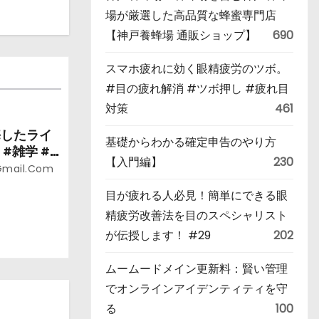
場が厳選した高品質な蜂蜜専門店
【神戸養蜂場 通販ショップ】
690
スマホ疲れに効く眼精疲労のツボ。
#目の疲れ解消 #ツボ押し #疲れ目
対策
461
悔したライ
基礎からわかる確定申告のやり方
#雑学 #
【入門編】
230
gmail.com
目が疲れる人必見！簡単にできる眼
精疲労改善法を目のスペシャリスト
が伝授します！ #29
202
ムームードメイン更新料：賢い管理
でオンラインアイデンティティを守
る
100