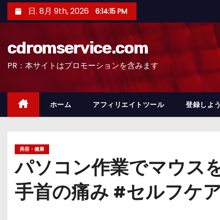
コ
日. 8月 9th, 2026
6:14:16 PM
ン
テ
cdromservice.com
ン
ツ
PR：本サイトはプロモーションを含みます
へ
ス
キ
ホーム
アフィリエイトツール
登録しよう
ッ
プ
美容・健康
パソコン作業でマウスを使
手首の痛み #セルフケ