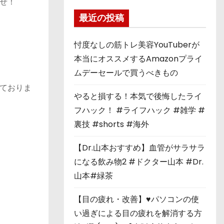
せ！
最近の投稿
忖度なしの筋トレ美容YouTuberが
本当にオススメするAmazonプライ
ムデーセールで買うべきもの
ておりま
やると損する！本気で後悔したライ
フハック！ #ライフハック #雑学 #
裏技 #shorts #海外
【Dr.山本おすすめ】血管がサラサラ
になる飲み物2 #ドクター山本 #Dr.
山本#緑茶
【目の疲れ・改善】♥パソコンの使
い過ぎによる目の疲れを解消する方