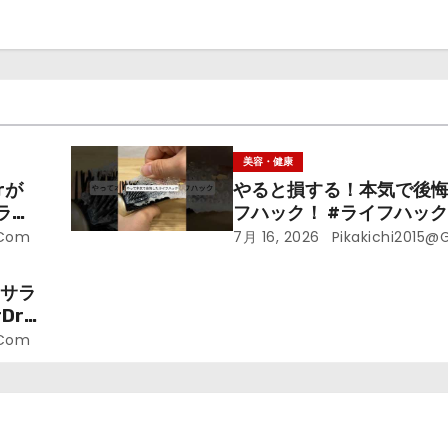
美容・健康
rが
やると損する！本気で後
ライ
フハック！ #ライフハック 
裏技 #shorts #海外
.com
7月 16, 2026
Pikakichi2015@
ラサラ
r.
.com