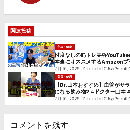
ー
シ
ョ
関連投稿
ン
美容・健康
忖度なしの筋トレ美容YouTube
本当にオススメするAmazonプ
ムデーセールで買うべきもの
7月 16, 2026
Pikakichi2015@gmail
美容・健康
【Dr.山本おすすめ】血管がサ
になる飲み物2 #ドクター山本 #D
山本#緑茶
7月 16, 2026
Pikakichi2015@gmail
コメントを残す