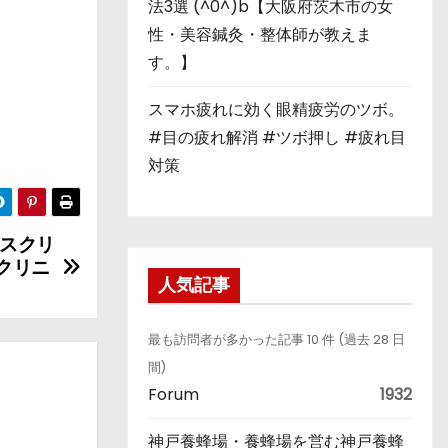
法3選 (^0^)b【大阪府茨木市の女
性・美容鍼灸・整体師が教えま
す。】
スマホ疲れに効く眼精疲労のツボ。
#目の疲れ解消 #ツボ押し #疲れ目
対策
スクリ
クリニ
人気記事
最も訪問者が多かった記事 10 件 (過去 28 日
間)
Forum
1932
神戸養蜂場・養蜂場を営む神戸養蜂