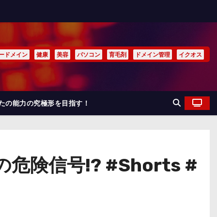
ードメイン
健康
美容
パソコン
育毛剤
ドメイン管理
イクオス
なたの能力の究極形を目指す！
号!? #Shorts #