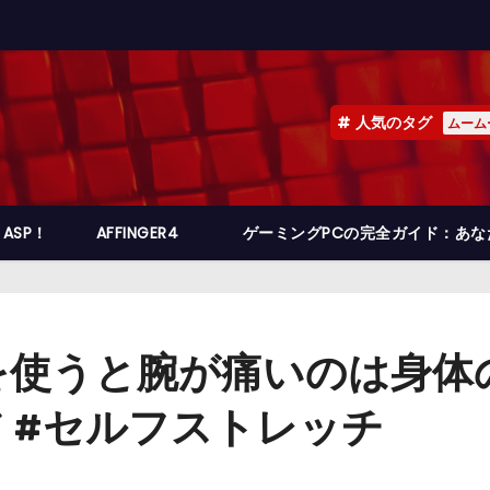
人気のタグ
ムーム
ASP！
AFFINGER4
ゲーミングPCの完全ガイド：あ
うと腕が痛いのは身体の危険信
ア #セルフストレッチ