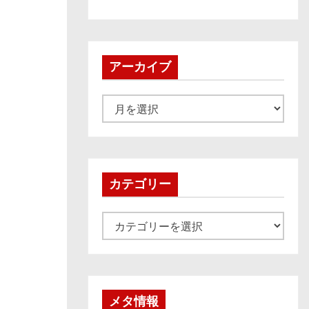
アーカイブ
ア
ー
カ
イ
ブ
カテゴリー
カ
テ
ゴ
リ
ー
メタ情報