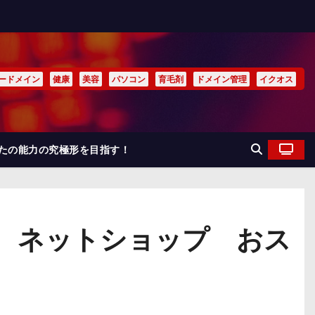
ードメイン
健康
美容
パソコン
育毛剤
ドメイン管理
イクオス
なたの能力の究極形を目指す！
 ネットショップ おス