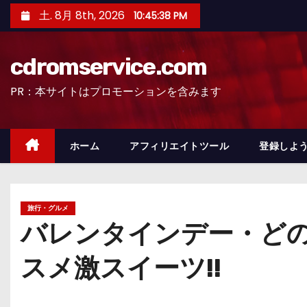
コ
土. 8月 8th, 2026
10:45:39 PM
ン
テ
cdromservice.com
ン
ツ
PR：本サイトはプロモーションを含みます
へ
ス
キ
ホーム
アフィリエイトツール
登録しよう
ッ
プ
旅行・グルメ
バレンタインデー・ど
スメ激スイーツ!!