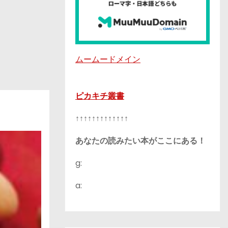
ムームードメイン
ピカキチ叢書
↑↑↑↑↑↑↑↑↑↑↑↑↑
あなたの読みたい本がここにある！
g:
a: