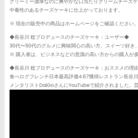
クリーミー濃厚なのに爽やかな口当たりクリームチーズケ
中毒性のあるチーズケーキに仕上がっております。
※ 現在の販売中の商品はホームページをご確認ください
◆長谷川 稔プロデュースのチーズケーキ：ユーザー◆
30代〜50代のグルメに興味関心の高い方、スイーツ好き
※ 購入者は、ビジネスなどの意識の高い方からの購入が
◆長谷川 稔プロデュースのチーズケーキ：おススメの理
食べログフレンチ日本最高評価4.67獲得レストラン長谷
メンタリストDaiGoさんにYouTubeで紹介されまし