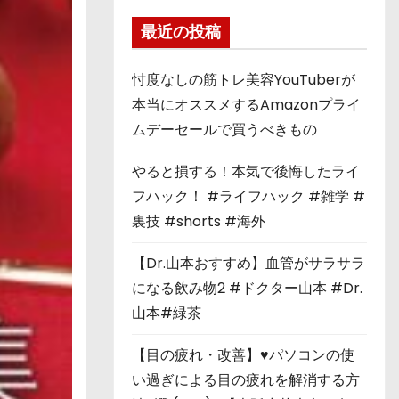
最近の投稿
忖度なしの筋トレ美容YouTuberが
本当にオススメするAmazonプライ
ムデーセールで買うべきもの
やると損する！本気で後悔したライ
フハック！ #ライフハック #雑学 #
裏技 #shorts #海外
【Dr.山本おすすめ】血管がサラサラ
になる飲み物2 #ドクター山本 #Dr.
山本#緑茶
【目の疲れ・改善】♥パソコンの使
い過ぎによる目の疲れを解消する方