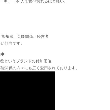
ーキ。一本1人で食べ切れるほど軽い。
。
、富裕層、芸能関係、経営者
多い傾向です。
由◆
川稔というブランドの付加価値
た。芸能関係の方々にも広く愛用されております。