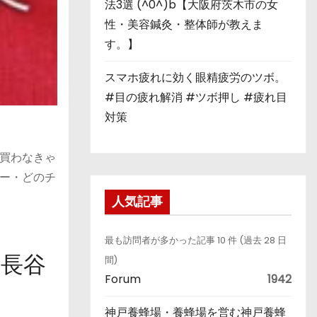
法3選 (^0^)b【大阪府茨木市の女
性・美容鍼灸・整体師が教えま
す。】
スマホ疲れに効く眼精疲労のツボ。
#目の疲れ解消 #ツボ押し #疲れ目
対策
買わなきゃ
ー・どのチ
人気記事
最も訪問者が多かった記事 10 件 (過去 28 日
の長谷
間)
Forum
1942
神戸養蜂場・養蜂場を営む神戸養蜂