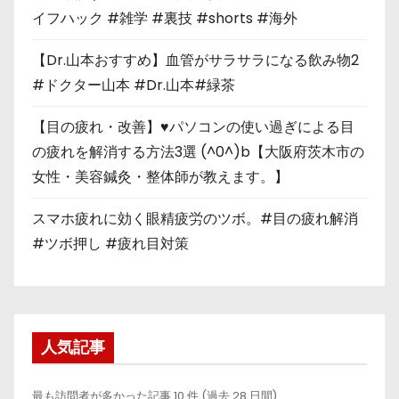
イフハック #雑学 #裏技 #shorts #海外
【Dr.山本おすすめ】血管がサラサラになる飲み物2
#ドクター山本 #Dr.山本#緑茶
【目の疲れ・改善】♥パソコンの使い過ぎによる目
の疲れを解消する方法3選 (^0^)b【大阪府茨木市の
女性・美容鍼灸・整体師が教えます。】
スマホ疲れに効く眼精疲労のツボ。#目の疲れ解消
#ツボ押し #疲れ目対策
人気記事
最も訪問者が多かった記事 10 件 (過去 28 日間)