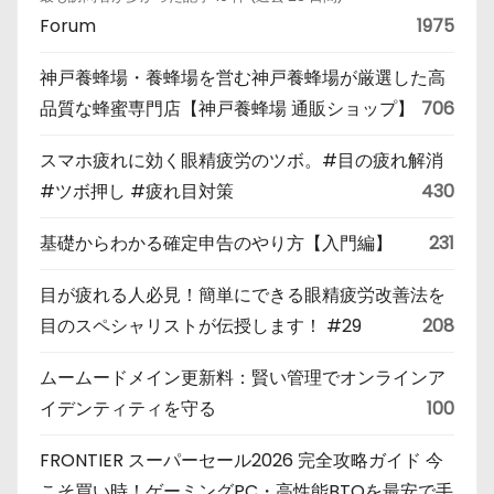
Forum
1975
神戸養蜂場・養蜂場を営む神戸養蜂場が厳選した高
品質な蜂蜜専門店【神戸養蜂場 通販ショップ】
706
スマホ疲れに効く眼精疲労のツボ。#目の疲れ解消
#ツボ押し #疲れ目対策
430
基礎からわかる確定申告のやり方【入門編】
231
目が疲れる人必見！簡単にできる眼精疲労改善法を
目のスペシャリストが伝授します！ #29
208
ムームードメイン更新料：賢い管理でオンラインア
イデンティティを守る
100
FRONTIER スーパーセール2026 完全攻略ガイド 今
こそ買い時！ゲーミングPC・高性能BTOを最安で手