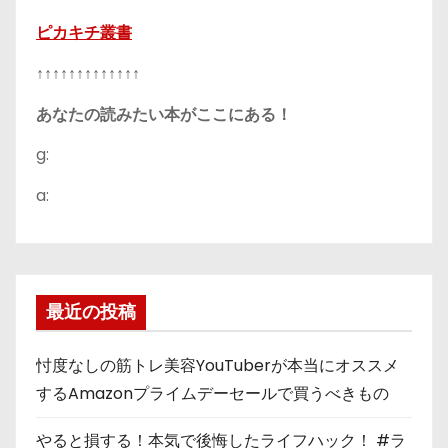
ピカキチ叢書
↑↑↑↑↑↑↑↑↑↑↑↑↑
あなたの読みたい本がここにある！
g:
a:
最近の投稿
忖度なしの筋トレ美容YouTuberが本当にオススメ
するAmazonプライムデーセールで買うべきもの
やると損する！本気で後悔したライフハック！ #ラ