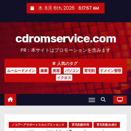
コ
木. 8月 6th, 2026
6:17:58 AM
ン
テ
ン
cdromservice.com
ツ
へ
PR：本サイトはプロモーションを含みます
ス
キ
人気のタグ
ッ
ムームードメイン
健康
美容
パソコン
育毛剤
ドメイン管理
プ
イクオス
ノコアヘアサポートスカルプエッセンス
育毛剤副作用
育毛剤配合成分