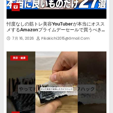
忖度なしの筋トレ美容YouTuberが本当にオスス
メするAmazonプライムデーセールで買うべきも
の
7月 16, 2026
Pikakichi2015@gmail.com
美容・健康