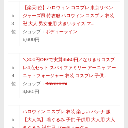
【楽天1位】ハロウィン コスプレ 東京リベン
5
ジャーズ風 特攻服 ハロウィン コスプレ 衣装
3
卍 大人 男女兼用 大きいサイズ マ…
位
ショップ：
ボディーライン
5,600円
＼300円OFFで実質3580円／なりきりコスプ
5
レ4点セット スパイファミリー アーニャ アー
4
ニャ・フォージャー 衣装 コスプレ 子供…
位
ショップ：
Kakaromi
3,880円
ハロウィン コスプレ 衣装 楽しい バナナ 服
5
【大人気】 着ぐるみ 子供 子供用 大人用 大人
5
きぐるみ 誕生日 パーティーグッ…