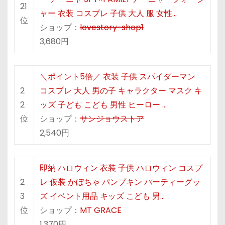
21
ャー 衣装 コスプレ 子供 大人 服 女性…
位
ショップ：
lovestory-shop1
3,680円
＼ポイント5倍／ 衣装 子供 スパイダーマン
2
コスプレ 大人 男の子 キャラクター マスク キ
2
ッズ 子ども こども 男性 ヒーロー …
位
ショップ：
サンジョウストア
2,540円
即納 ハロウィン 衣装 子供 ハロウィン コスプ
2
レ 仮装 かぼちゃ パンプキン パーティーグッ
3
ズ イベント用品 キッズ こども 男…
位
ショップ：
MT GRACE
1,370円