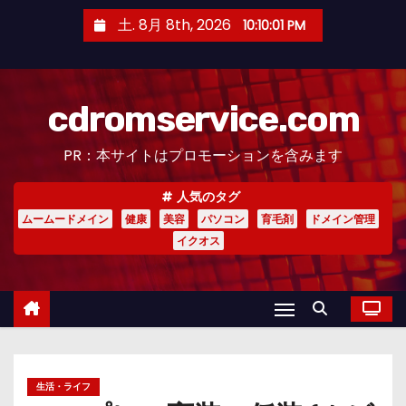
コ
土. 8月 8th, 2026
10:10:03 PM
ン
テ
ン
cdromservice.com
ツ
へ
PR：本サイトはプロモーションを含みます
ス
キ
人気のタグ
ッ
ムームードメイン
健康
美容
パソコン
育毛剤
ドメイン管理
プ
イクオス
生活・ライフ