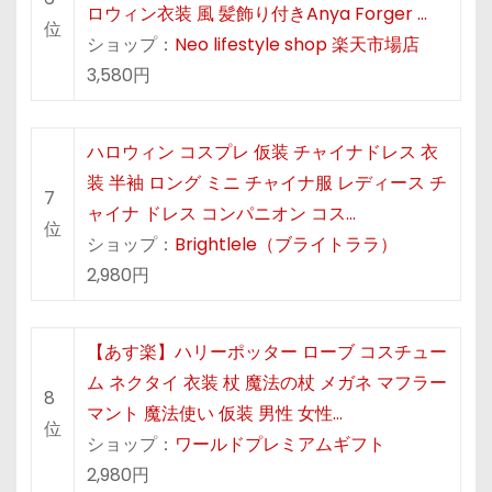
ロウィン衣装 風 髪飾り付きAnya Forger …
位
ショップ：
Neo lifestyle shop 楽天市場店
3,580円
ハロウィン コスプレ 仮装 チャイナドレス 衣
装 半袖 ロング ミニ チャイナ服 レディース チ
7
ャイナ ドレス コンパニオン コス…
位
ショップ：
Brightlele（ブライトララ）
2,980円
【あす楽】ハリーポッター ローブ コスチュー
ム ネクタイ 衣装 杖 魔法の杖 メガネ マフラー
8
マント 魔法使い 仮装 男性 女性…
位
ショップ：
ワールドプレミアムギフト
2,980円