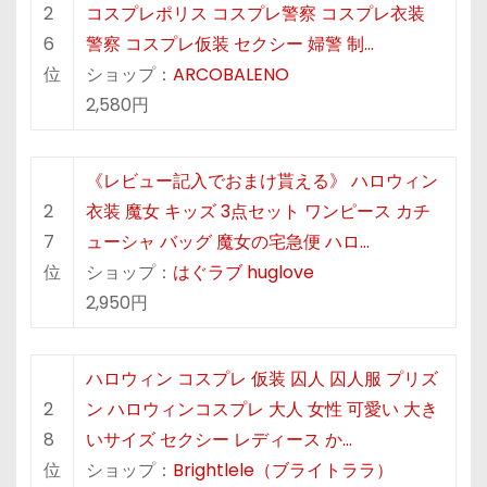
2
コスプレポリス コスプレ警察 コスプレ衣装
6
警察 コスプレ仮装 セクシー 婦警 制…
位
ショップ：
ARCOBALENO
2,580円
《レビュー記入でおまけ貰える》 ハロウィン
2
衣装 魔女 キッズ 3点セット ワンピース カチ
7
ューシャ バッグ 魔女の宅急便 ハロ…
位
ショップ：
はぐラブ huglove
2,950円
ハロウィン コスプレ 仮装 囚人 囚人服 プリズ
2
ン ハロウィンコスプレ 大人 女性 可愛い 大き
8
いサイズ セクシー レディース か…
位
ショップ：
Brightlele（ブライトララ）