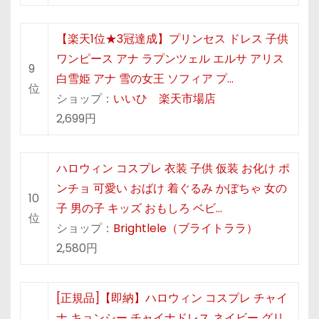
【楽天1位★3冠達成】プリンセス ドレス 子供
ワンピース アナ ラプンツェル エルサ アリス
9
白雪姫 アナ 雪の女王 ソフィア プ…
位
ショップ：
いいひ 楽天市場店
2,699円
ハロウィン コスプレ 衣装 子供 仮装 お化け ポ
ンチョ 可愛い おばけ 着ぐるみ かぼちゃ 女の
10
子 男の子 キッズ おもしろ ベビ…
位
ショップ：
Brightlele（ブライトララ）
2,580円
[正規品]【即納】ハロウィン コスプレ チャイ
ナ キョンシー チャイナドレス ネイビー グリ