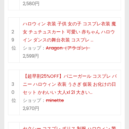
2,580円
ハロウィン 衣装 子供 女の子 コスプレ衣装 魔
2
女 チュチュスカート 可愛い 赤ちゃん ハロウ
9
イン ダンスの舞台衣装 コスプレ …
位
ショップ：
Aragon（アラゴン）
2,599円
【超早割25%OFF】バニーガール コスプレ バ
3
ニー ハロウィン 衣装 うさぎ 仮装 お化けの日
0
セット かわいい 大人xl 2l 大きい…
位
ショップ：
minette
2,970円
セクシー コスプレ ポリス 制服 ハロウィン 警