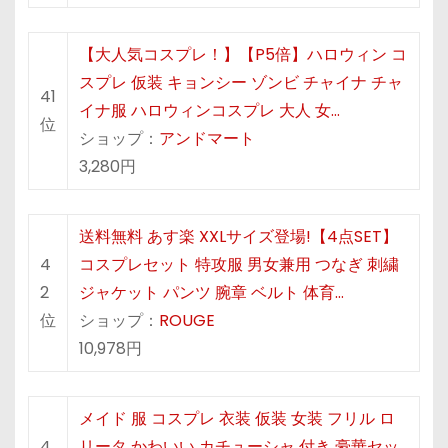
【大人気コスプレ！】【P5倍】ハロウィン コ
スプレ 仮装 キョンシー ゾンビ チャイナ チャ
41
イナ服 ハロウィンコスプレ 大人 女…
位
ショップ：
アンドマート
3,280円
送料無料 あす楽 XXLサイズ登場!【4点SET】
4
コスプレセット 特攻服 男女兼用 つなぎ 刺繍
2
ジャケット パンツ 腕章 ベルト 体育…
位
ショップ：
ROUGE
10,978円
メイド 服 コスプレ 衣装 仮装 女装 フリル ロ
4
リータ かわいい カチューシャ 付き 豪華セッ