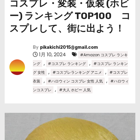
コスプレ・変装・仮装 (ホビ
ー) ランキング TOP100 コ
スプレして、街に出よう！
By
pikakichi2015@gmail.com
1月 10, 2024
#Amazon コスプレ ランキ
,
,
ング
#コスプレ ランキング
#コスプレ ランキン
,
,
グ 女性
#コスプレランキング アニメ
#コスプレ
,
,
衣装
#ハロウィン コスプレ 女性 人気
#ハロウィ
,
ンコスプレ
#大人 ホビー 人気