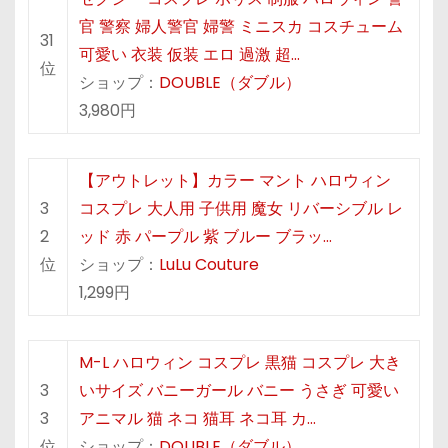
官 警察 婦人警官 婦警 ミニスカ コスチューム
31
可愛い 衣装 仮装 エロ 過激 超…
位
ショップ：
DOUBLE（ダブル）
3,980円
【アウトレット】カラー マント ハロウィン
3
コスプレ 大人用 子供用 魔女 リバーシブル レ
2
ッド 赤 パープル 紫 ブルー ブラッ…
位
ショップ：
LuLu Couture
1,299円
M-L ハロウィン コスプレ 黒猫 コスプレ 大き
3
いサイズ バニーガール バニー うさぎ 可愛い
3
アニマル 猫 ネコ 猫耳 ネコ耳 カ…
位
ショップ：
DOUBLE（ダブル）