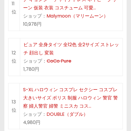
11
ーン 仮装 衣装 コスチューム 可愛…
位
ショップ：
Malymoon（マリームーン）
10,978円
ピュア 全身タイツ 全12色 全2サイズ ストレッ
12
チ 顔出し 変装
位
ショップ：
CoCo Pure
1,780円
S-XL ハロウィン コスプレ セクシー コスプレ
大きいサイズ ポリス 制服 ハロウィン 警官 警
13
察 婦人警官 婦警 ミニスカ コス…
位
ショップ：
DOUBLE（ダブル）
4,980円