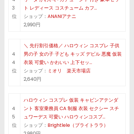
3
ト レディース コスチューム カフ…
位
ショップ：
ANANIアナニ
2,990円
＼ 先行割引価格／ ハロウィン コスプレ 子供
4
男の子 女の子 子ども キッズ デビル 悪魔 仮装
4
衣装 可愛い かわいい 上下セッ…
位
ショップ：
ミオリ 楽天市場店
2,640円
ハロウィン コスプレ 仮装 キャビンアテンダ
4
ント 客室乗務員 CA 制服 衣装 セクシー スチ
5
ュワーデス 可愛い ハロウィンコスプ…
位
ショップ：
Brightlele（ブライトララ）
2,980円