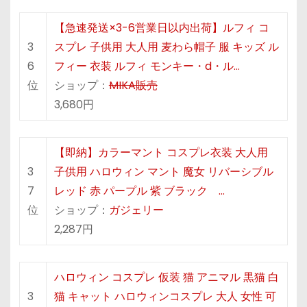
【急速発送×3-6営業日以内出荷】ルフィ コ
3
スプレ 子供用 大人用 麦わら帽子 服 キッズ ル
6
フィー 衣装 ルフィ モンキー・d・ル…
位
ショップ：
MIKA販売
3,680円
【即納】カラーマント コスプレ衣装 大人用
3
子供用 ハロウィン マント 魔女 リバーシブル
7
レッド 赤 パープル 紫 ブラック …
位
ショップ：
ガジェリー
2,287円
ハロウィン コスプレ 仮装 猫 アニマル 黒猫 白
3
猫 キャット ハロウィンコスプレ 大人 女性 可