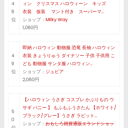
4
ィン クリスマス ハロウィーン キッズ
8
衣装 仮装 マント付き スーパーマ…
位
ショップ：
Milky Way
1,080円
即納 ハロウィン 動物服 恐竜 長袖 ハロウィン
4
衣装 きょうりゅう ダイナソー 子供 子供用 こ
9
ども 動物服 サンタ服 ハロウィン…
位
ショップ：
ジュビア
2,080円
【ハロウィン うさぎ コスプレ かぶりもの ウ
サギ バニー 】 もふもふうさたん 【ホワイト/
5
ブラック/グレー】うさぎ ラビット…
0
ショップ：
おもしろ雑貨通販エランドショッ
位