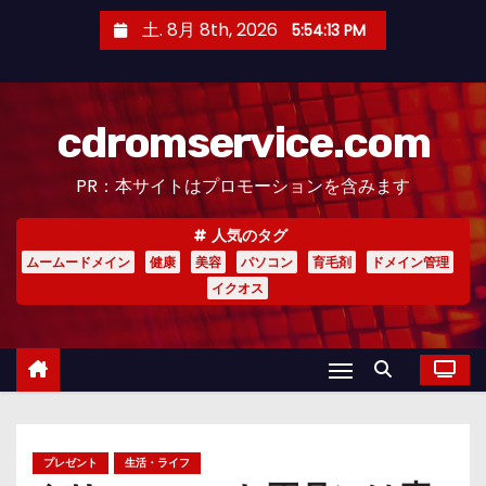
コ
土. 8月 8th, 2026
5:54:15 PM
ン
テ
ン
cdromservice.com
ツ
へ
PR：本サイトはプロモーションを含みます
ス
キ
人気のタグ
ッ
ムームードメイン
健康
美容
パソコン
育毛剤
ドメイン管理
プ
イクオス
プレゼント
生活・ライフ