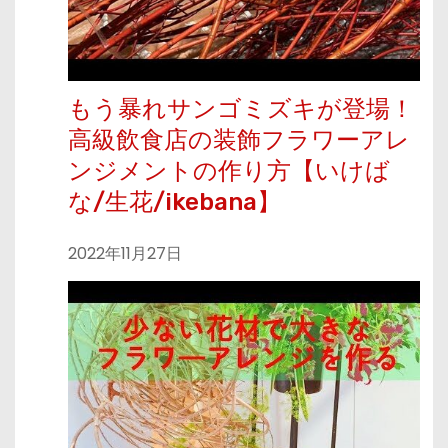
もう暴れサンゴミズキが登場！
高級飲食店の装飾フラワーアレ
ンジメントの作り方【いけば
な/生花/ikebana】
2022年11月27日