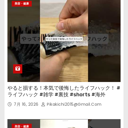
美容・健康
やると損する！本気で後悔したライフハック！ #
ライフハック #雑学 #裏技 #shorts #海外
7月 16, 2026
Pikakichi2015@gmail.com
美容・健康