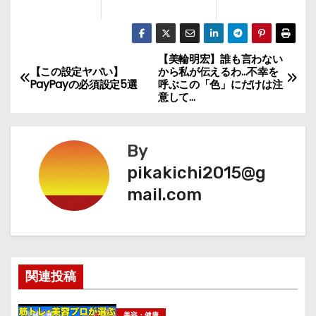
【美輪明宏】誰も言わない
投
【この設定ヤバい】
から私が伝えるわ…不幸を
PayPayの必須設定5選
呼ぶこの「色」にだけは注
稿
意して…
ナ
By
ビ
pikakichi2015@g
ゲ
mail.com
ー
シ
ョ
関連投稿
ン
美容・健康