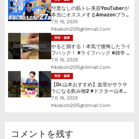
忖度なしの筋トレ美容YouTuberが
本当にオススメするAmazonプライ
ムデーセールで買うべきもの
7月 16, 2026
Pikakichi2015@gmail.com
美容・健康
やると損する！本気で後悔したライ
フハック！ #ライフハック #雑学 #
裏技 #shorts #海外
7月 16, 2026
Pikakichi2015@gmail.com
美容・健康
【Dr.山本おすすめ】血管がサラサ
ラになる飲み物2 #ドクター山本
#Dr.山本#緑茶
7月 16, 2026
Pikakichi2015@gmail.com
コメントを残す