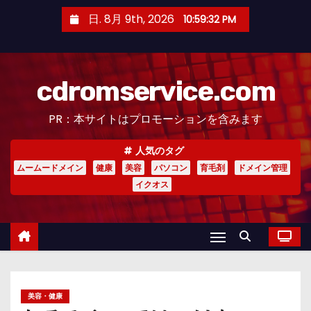
コ
日. 8月 9th, 2026
10:59:33 PM
ン
テ
ン
cdromservice.com
ツ
へ
PR：本サイトはプロモーションを含みます
ス
キ
人気のタグ
ッ
ムームードメイン
健康
美容
パソコン
育毛剤
ドメイン管理
プ
イクオス
美容・健康