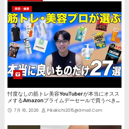
美容・健康
忖度なしの筋トレ美容YouTuberが本当にオスス
メするAmazonプライムデーセールで買うべきも
の
7月 16, 2026
Pikakichi2015@gmail.com