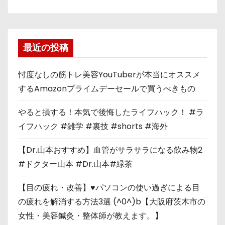
最近の投稿
忖度なしの筋トレ美容YouTuberが本当にオススメ
するAmazonプライムデーセールで買うべきもの
やると損する！本気で後悔したライフハック！ #ラ
イフハック #雑学 #裏技 #shorts #海外
【Dr.山本おすすめ】血管がサラサラになる飲み物2
#ドクター山本 #Dr.山本#緑茶
【目の疲れ・改善】♥パソコンの使い過ぎによる目
の疲れを解消する方法3選 (^0^)b【大阪府茨木市の
女性・美容鍼灸・整体師が教えます。】