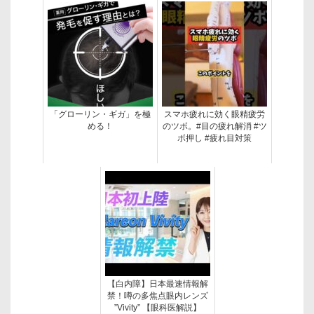
「グローリン・ギガ」を極
スマホ疲れに効く眼精疲労
める！
のツボ。#目の疲れ解消 #ツ
ボ押し #疲れ目対策
【白内障】日本最速情報解
禁！噂の多焦点眼内レンズ
”Vivity” 【眼科医解説】