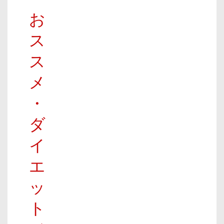
お
ス
ス
メ
・
ダ
イ
エ
ッ
ト