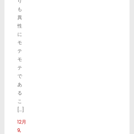
り
も
異
性
に
モ
テ
モ
テ
で
あ
る
こ
[…]
12月
9,