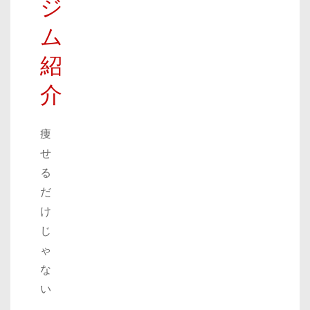
ジ
ム
紹
介
痩
せ
る
だ
け
じ
ゃ
な
い
、