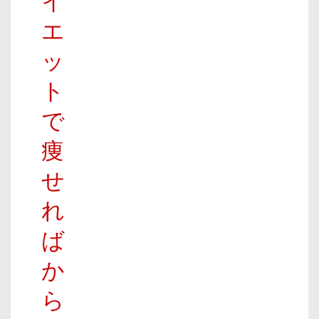
イ
エ
ッ
ト
で
痩
せ
れ
ば
か
ら