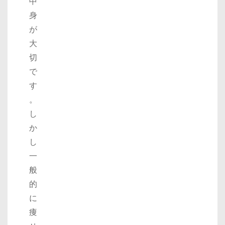
中
身
が
大
切
で
す
。
し
か
し
一
般
的
に
痩