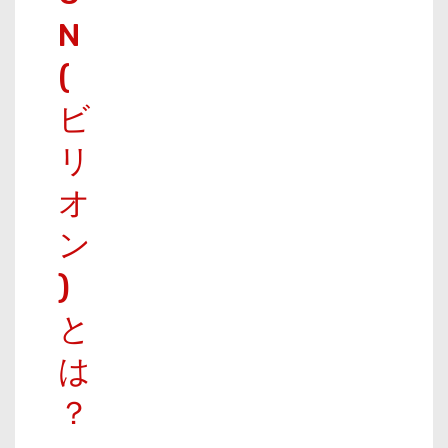
N
(
ビ
リ
オ
ン
)
と
は
？