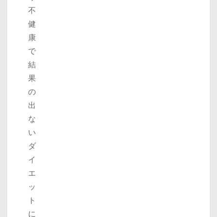
不
健
康
で
結
果
の
出
な
い
ダ
イ
エ
ッ
ト
に