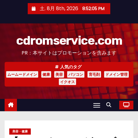
コ
土. 8月 8th, 2026
8:52:07 PM
ン
テ
ン
cdromservice.com
ツ
へ
PR：本サイトはプロモーションを含みます
ス
キ
人気のタグ
ッ
ムームードメイン
健康
美容
パソコン
育毛剤
ドメイン管理
プ
イクオス
美容・健康