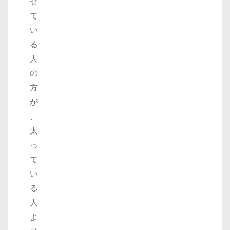
せ
て
い
る
人
の
方
が
、
太
っ
て
い
る
人
よ