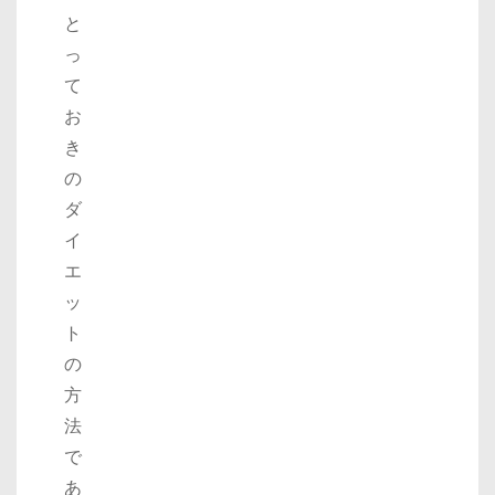
と
っ
て
お
き
の
ダ
イ
エ
ッ
ト
の
方
法
で
あ