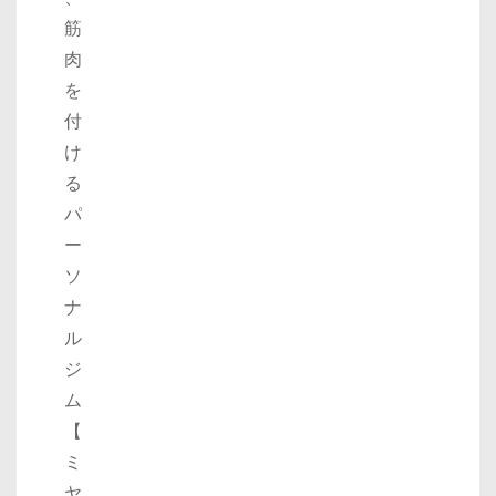
筋
肉
を
付
け
る
パ
ー
ソ
ナ
ル
ジ
ム
【
ミ
ヤ