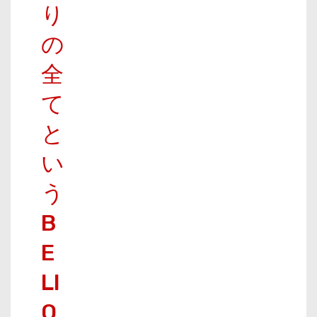
り
の
全
て
と
い
う
B
E
LI
O