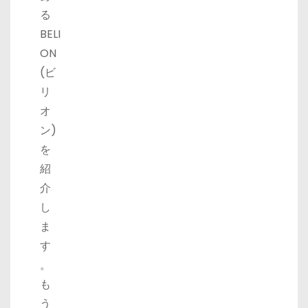
る
BELI
ON
(ビ
リ
オ
ン)
を
紹
介
し
ま
す
。
も
う