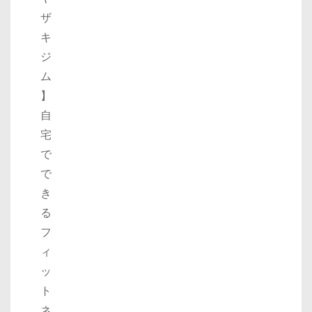
ザ
キ
ジ
ム
】
自
宅
で
で
き
る
フ
ィ
ッ
ト
ネ