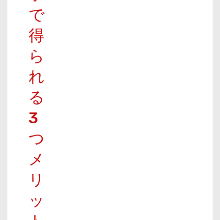
で
得
ら
れ
る
3
つ
メ
リ
ッ