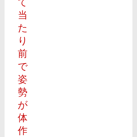
て
当
た
り
前
で
姿
勢
が
体
作