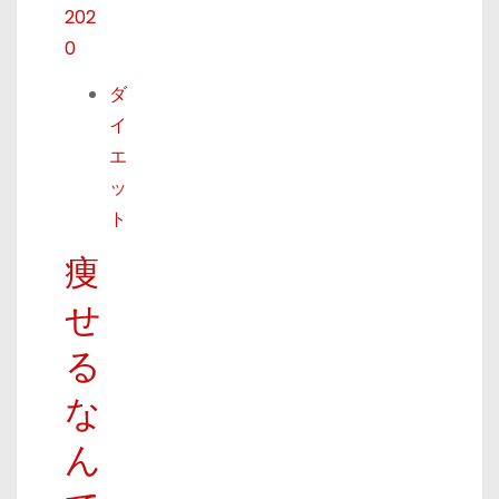
202
0
ダ
イ
エ
ッ
ト
痩
せ
る
な
ん