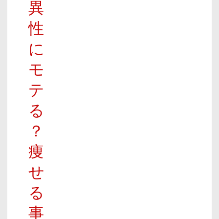
異
性
に
モ
テ
る
？
痩
せ
る
事