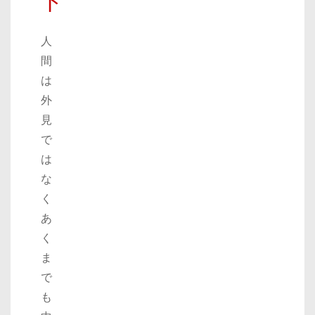
ト
人
間
は
外
見
で
は
な
く
あ
く
ま
で
も