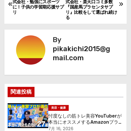
式会社・勉強にスポーツ
式会社・楽天口コミ多数
稿
に！子供の学習期応援サプ
『国産馬プラセンタサプ
リ
リ』比較をして選ばれ続け
ナ
る
ビ
By
ゲ
pikakichi2015@g
ー
mail.com
シ
ョ
ン
関連投稿
美容・健康
忖度なしの筋トレ美容YouTuberが
本当にオススメするAmazonプライ
ムデーセールで買うべきもの
7月 16, 2026