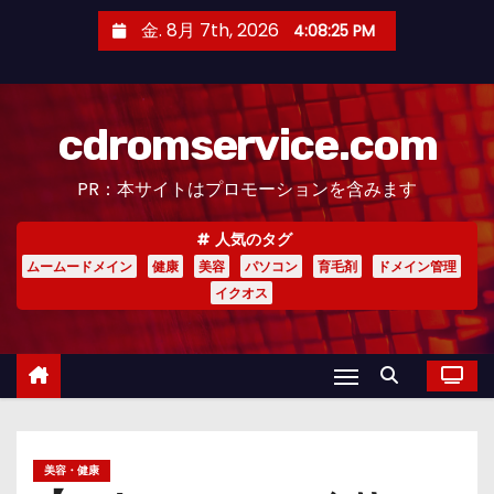
コ
金. 8月 7th, 2026
4:08:26 PM
ン
テ
ン
cdromservice.com
ツ
へ
PR：本サイトはプロモーションを含みます
ス
キ
人気のタグ
ッ
ムームードメイン
健康
美容
パソコン
育毛剤
ドメイン管理
プ
イクオス
美容・健康