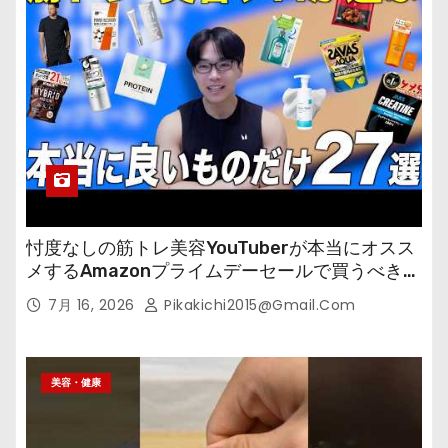
忖度なしの筋トレ美容YouTuberが本当にオスス
メするAmazonプライムデーセールで買うべきも
の
7月 16, 2026
Pikakichi2015@gmail.com
美容・健康