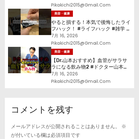
Pikakichi2015@gmail.com
美容・健康
やると損する！本気で後悔したライ
フハック！ #ライフハック #雑学 #
裏技 #shorts #海外
7月 16, 2026
Pikakichi2015@gmail.com
美容・健康
【Dr.山本おすすめ】血管がサラサ
ラになる飲み物2 #ドクター山本
#Dr.山本#緑茶
7月 16, 2026
Pikakichi2015@gmail.com
コメントを残す
メールアドレスが公開されることはありません。
※
が付いている欄は必須項目です