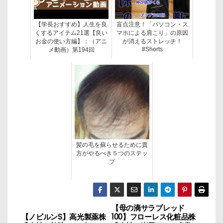
【学長おすすめ】人生を良
盲点注意！「パソコン・ス
くするアイテム21選【良い
マホによる肩こり」の原因
お金の使い方編】：（アニ
が消えるストレッチ！
#Shorts
メ動画）第194回
髪の毛を蘇らせるために貴
方がやるべき５つのステッ
プ
【母の滴サラブレッド
投
【ノビルンS】高光製薬株
100】フローレス化粧品株