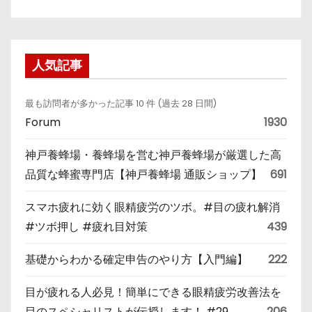
人気記事
最も訪問者が多かった記事 10 件 (過去 28 日間)
Forum
1930
神戸養蜂場・養蜂場を営む神戸養蜂場が厳選した高
品質な蜂蜜専門店【神戸養蜂場 通販ショップ】
691
スマホ疲れに効く眼精疲労のツボ。#目の疲れ解消
#ツボ押し #疲れ目対策
439
基礎からわかる確定申告のやり方【入門編】
222
目が疲れる人必見！簡単にできる眼精疲労改善法を
目のスペシャリストが伝授します！ #29
206