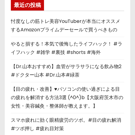
最近の投稿
忖度なしの筋トレ美容YouTuberが本当にオススメ
するAmazonプライムデーセールで買うべきもの
やると損する！本気で後悔したライフハック！ #ラ
イフハック #雑学 #裏技 #shorts #海外
【Dr.山本おすすめ】血管がサラサラになる飲み物2
#ドクター山本 #Dr.山本#緑茶
【目の疲れ・改善】♥パソコンの使い過ぎによる目
の疲れを解消する方法3選 (^0^)b【大阪府茨木市の
女性・美容鍼灸・整体師が教えます。】
スマホ疲れに効く眼精疲労のツボ。#目の疲れ解消
#ツボ押し #疲れ目対策