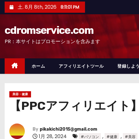
コ
土. 8月 8th, 2026
8:11:02 PM
ン
テ
cdromservice.com
ン
ツ
PR：本サイトはプロモーションを含みます
へ
ス
キ
ホーム
アフィリエイトツール
登録しよう
ッ
プ
美容・健康
【PPCアフィリエイト
By
pikakichi2015@gmail.com
1月 28, 2024
,
,
#パソコン
#健康
#美容