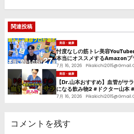
シ
ョ
関連投稿
ン
美容・健康
忖度なしの筋トレ美容YouTube
本当にオススメするAmazonプ
ムデーセールで買うべきもの
7月 16, 2026
Pikakichi2015@gmail
美容・健康
【Dr.山本おすすめ】血管がサ
になる飲み物2 #ドクター山本 #D
山本#緑茶
7月 16, 2026
Pikakichi2015@gmail
コメントを残す