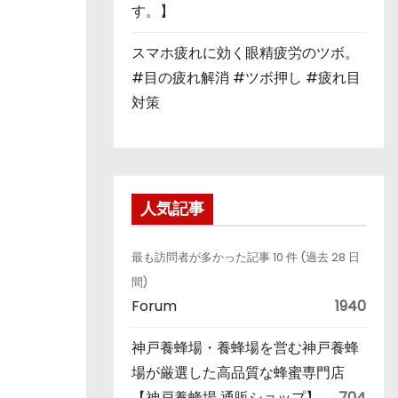
す。】
スマホ疲れに効く眼精疲労のツボ。
#目の疲れ解消 #ツボ押し #疲れ目
対策
人気記事
最も訪問者が多かった記事 10 件 (過去 28 日
間)
Forum
1940
神戸養蜂場・養蜂場を営む神戸養蜂
場が厳選した高品質な蜂蜜専門店
【神戸養蜂場 通販ショップ】
704