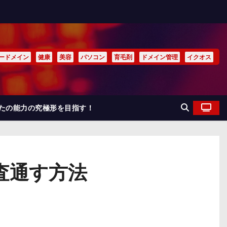
ードメイン
健康
美容
パソコン
育毛剤
ドメイン管理
イクオス
なたの能力の究極形を目指す！
査通す方法