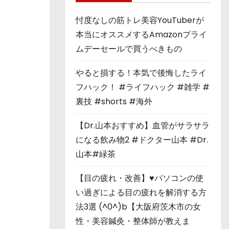
忖度なしの筋トレ美容YouTuberが
本当にオススメするAmazonプライ
ムデーセールで買うべきもの
やると損する！本気で後悔したライ
フハック！ #ライフハック #雑学 #
裏技 #shorts #海外
【Dr.山本おすすめ】血管がサラサラ
になる飲み物2 #ドクター山本 #Dr.
山本#緑茶
【目の疲れ・改善】♥パソコンの使
い過ぎによる目の疲れを解消する方
法3選 (^0^)b【大阪府茨木市の女
性・美容鍼灸・整体師が教えま