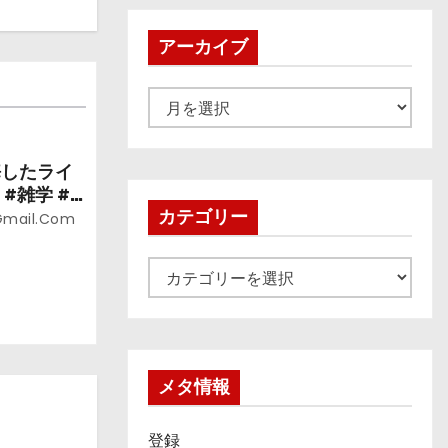
アーカイブ
ア
ー
カ
悔したライ
イ
#雑学 #
ブ
カテゴリー
gmail.com
カ
テ
ゴ
リ
ー
メタ情報
登録