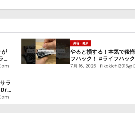
美容・健康
rが
やると損する！本気で後
ライ
フハック！ #ライフハック 
裏技 #shorts #海外
.com
7月 16, 2026
Pikakichi2015@
ラサラ
r.
.com