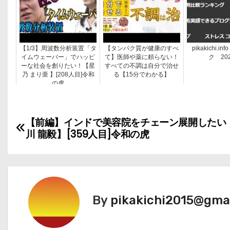
【1/3】周波数分析装置「タ
【タンパク質が健康のすべ
pikakichi.
イムウェーバー」でハッピ
て】医師や薬に頼らない！
ク 202
ーな社会を創りたい！【星
すべての不調は自分で治せ
乃 まり亜 】[208人目]令和
る【15分でわかる】
の虎
投
【前編】インドで美容院をチェーン展開したい
川 龍毅】[359人目]令和の虎
稿
ナ
ビ
By
pikakichi2015@gma
ゲ
ー