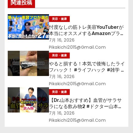
ョ
関連投稿
ン
美容・健康
忖度なしの筋トレ美容YouTuberが
本当にオススメするAmazonプライ
ムデーセールで買うべきもの
7月 16, 2026
Pikakichi2015@gmail.com
美容・健康
やると損する！本気で後悔したライ
フハック！ #ライフハック #雑学 #
裏技 #shorts #海外
7月 16, 2026
Pikakichi2015@gmail.com
美容・健康
【Dr.山本おすすめ】血管がサラサ
ラになる飲み物2 #ドクター山本
#Dr.山本#緑茶
7月 16, 2026
Pikakichi2015@gmail.com