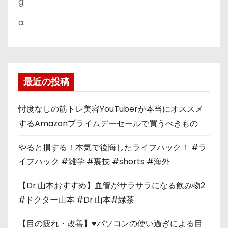
g:
a:
最近の投稿
忖度なしの筋トレ美容YouTuberが本当にオススメ
するAmazonプライムデーセールで買うべきもの
やると損する！本気で後悔したライフハック！ #ラ
イフハック #雑学 #裏技 #shorts #海外
【Dr.山本おすすめ】血管がサラサラになる飲み物2
#ドクター山本 #Dr.山本#緑茶
【目の疲れ・改善】♥パソコンの使い過ぎによる目