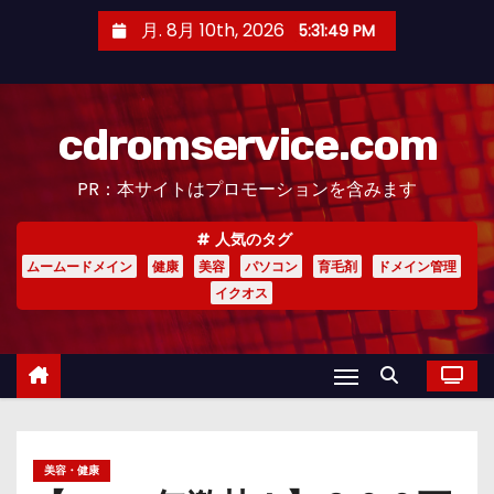
コ
月. 8月 10th, 2026
5:31:50 PM
ン
テ
ン
cdromservice.com
ツ
へ
PR：本サイトはプロモーションを含みます
ス
キ
人気のタグ
ッ
ムームードメイン
健康
美容
パソコン
育毛剤
ドメイン管理
プ
イクオス
美容・健康