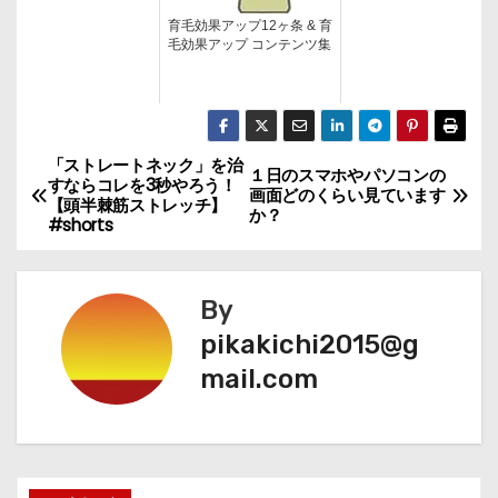
育毛効果アップ12ヶ条 & 育
毛効果アップ コンテンツ集
「ストレートネック」を治
投
１日のスマホやパソコンの
すならコレを3秒やろう！
画面どのくらい見ています
【頭半棘筋ストレッチ】
稿
か？
#shorts
ナ
By
ビ
pikakichi2015@g
ゲ
mail.com
ー
シ