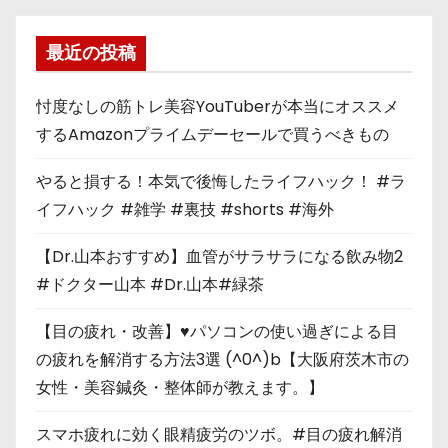
最近の投稿
忖度なしの筋トレ美容YouTuberが本当にオススメ
するAmazonプライムデーセールで買うべきもの
やると損する！本気で後悔したライフハック！ #ラ
イフハック #雑学 #裏技 #shorts #海外
【Dr.山本おすすめ】血管がサラサラになる飲み物2
#ドクター山本 #Dr.山本#緑茶
【目の疲れ・改善】♥パソコンの使い過ぎによる目
の疲れを解消する方法3選 (^0^)b【大阪府茨木市の
女性・美容鍼灸・整体師が教えます。】
スマホ疲れに効く眼精疲労のツボ。#目の疲れ解消