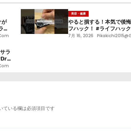
美容・健康
rが
やると損する！本気で後
ライ
フハック！ #ライフハック 
裏技 #shorts #海外
.com
7月 16, 2026
Pikakichi2015@
ラサラ
r.
.com
いている欄は必須項目です