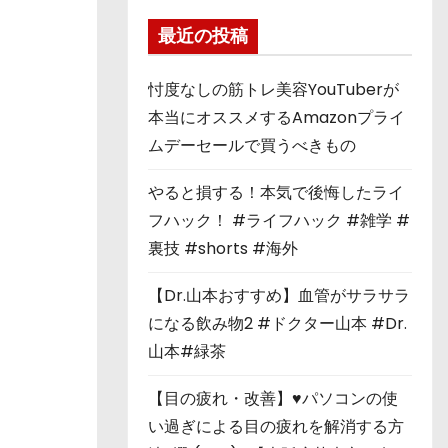
最近の投稿
忖度なしの筋トレ美容YouTuberが
本当にオススメするAmazonプライ
ムデーセールで買うべきもの
やると損する！本気で後悔したライ
フハック！ #ライフハック #雑学 #
裏技 #shorts #海外
【Dr.山本おすすめ】血管がサラサラ
になる飲み物2 #ドクター山本 #Dr.
山本#緑茶
【目の疲れ・改善】♥パソコンの使
い過ぎによる目の疲れを解消する方