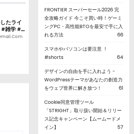
FRONTIER スーパーセール2026 完
全攻略ガイド 今こそ買い時！ゲーミ
悔したライ
ングPC・高性能BTOを最安で手に入
#雑学 #
れる方法
66
gmail.com
スマホやパソコンは要注意 ！
#shorts
64
デザインの自由を手に入れよう -
WordPressテーマがあなたの創造力
をウェブ世界に解き放つ！
61
Cookie同意管理ツール
「STRIGHT」取り扱い開始＆リリー
ス記念キャンペーン【ムームードメ
イン】
57