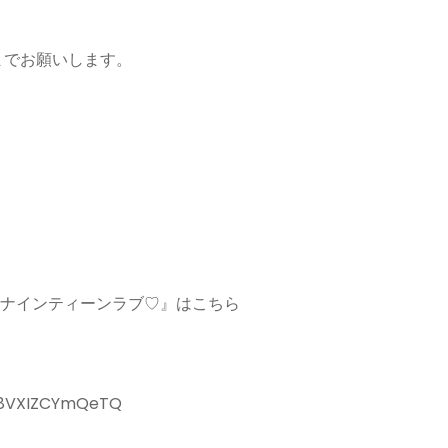
までお願いします。
澤浩のナインティーンラブ♡』はこちら
R8VXIZCYmQeTQ