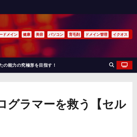
ードメイン
健康
美容
パソコン
育毛剤
ドメイン管理
イクオス
なたの能力の究極形を目指す！
ログラマーを救う【セル