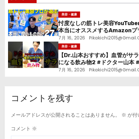
ョ
ン
美容・健康
忖度なしの筋トレ美容YouTube
本当にオススメするAmazonプ
ムデーセールで買うべきもの
7月 16, 2026
Pikakichi2015@gmail
美容・健康
【Dr.山本おすすめ】血管がサ
になる飲み物2 #ドクター山本 #D
山本#緑茶
7月 16, 2026
Pikakichi2015@gmail
コメントを残す
メールアドレスが公開されることはありません。
※
が付
コメント
※