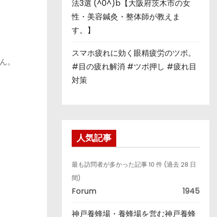
法3選 (^0^)b【大阪府茨木市の女
性・美容鍼灸・整体師が教えま
す。】
スマホ疲れに効く眼精疲労のツボ。
ん。
#目の疲れ解消 #ツボ押し #疲れ目
対策
人気記事
最も訪問者が多かった記事 10 件 (過去 28 日
間)
Forum
1945
神戸養蜂場・養蜂場を営む神戸養蜂