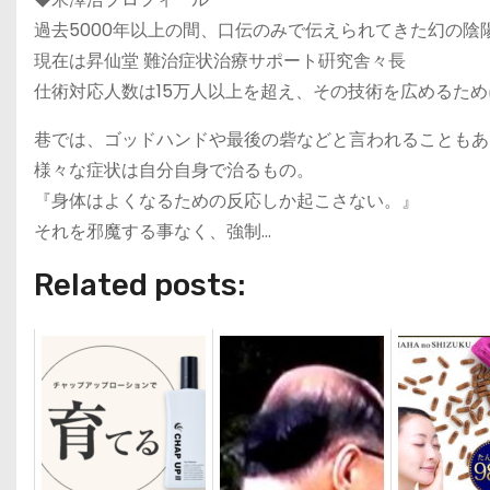
過去5000年以上の間、口伝のみで伝えられてきた幻の陰
現在は昇仙堂 難治症状治療サポート硏究舎々長
仕術対応人数は15万人以上を超え、その技術を広めるた
巷では、ゴッドハンドや最後の砦などと言われることもあ
様々な症状は自分自身で治るもの。
『身体はよくなるための反応しか起こさない。』
それを邪魔する事なく、強制…
Related posts: