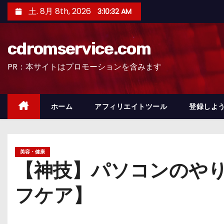
コ
土. 8月 8th, 2026
3:10:33 AM
ン
テ
cdromservice.com
ン
ツ
PR：本サイトはプロモーションを含みます
へ
ス
キ
ホーム
アフィリエイトツール
登録しよう
ッ
プ
美容・健康
【神技】パソコンのや
フケア】