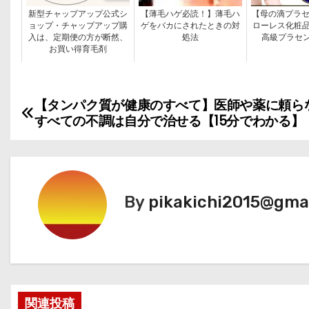
新型チャップアップ公式シ
【薄毛ハゲ必読！】薄毛ハ
【母の滴プラセ
ョップ・チャップアップ購
ゲをバカにされたときの対
ローレス化粧品
入は、定期便の方が断然、
処法
高級プラセ
お買い得育毛剤
【タンパク質が健康のすべて】医師や薬に頼ら
投
すべての不調は自分で治せる【15分でわかる】
稿
ナ
ビ
By
pikakichi2015@gma
ゲ
ー
シ
関連投稿