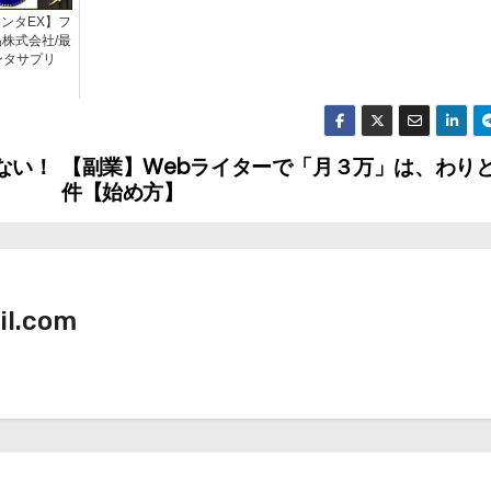
ンタEX】フ
株式会社/最
ンタサプリ
ない！
【副業】Webライターで「月３万」は、わり
件【始め方】
il.com