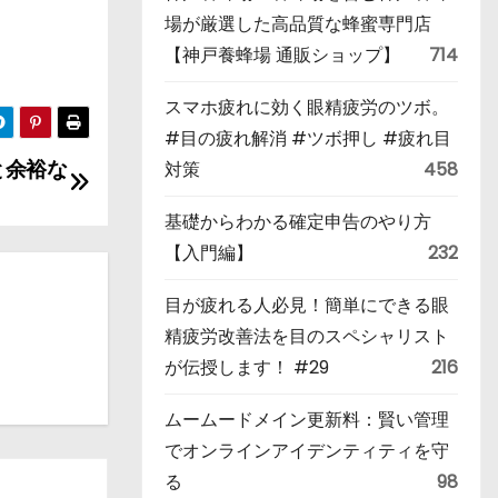
場が厳選した高品質な蜂蜜専門店
【神戸養蜂場 通販ショップ】
714
スマホ疲れに効く眼精疲労のツボ。
#目の疲れ解消 #ツボ押し #疲れ目
と余裕な
対策
458
基礎からわかる確定申告のやり方
【入門編】
232
目が疲れる人必見！簡単にできる眼
精疲労改善法を目のスペシャリスト
が伝授します！ #29
216
ムームードメイン更新料：賢い管理
でオンラインアイデンティティを守
る
98