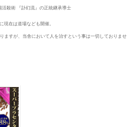
陽活殺術 『訃幻流』の正統継承導士
めに現在は道場なども開催。
りますが、当舎において人を治すという事は一切しておりませ