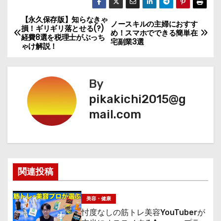
【永久保存版】知らなきゃ
投
ノースキルの主婦におすす
損！ギリギリ落とせる(?)
め！スマホでできる簡単在
経費8選を税理士がぶっち
稿
宅副業3選
ゃけ解説！
ナ
By
ビ
pikakichi2015@g
ゲ
mail.com
ー
シ
ョ
関連投稿
ン
美容・健康
忖度なしの筋トレ美容YouTuberが