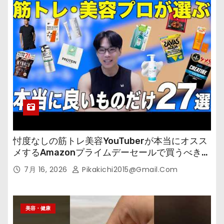
忖度なしの筋トレ美容YouTuberが本当にオスス
メするAmazonプライムデーセールで買うべきも
の
7月 16, 2026
Pikakichi2015@gmail.com
美容・健康