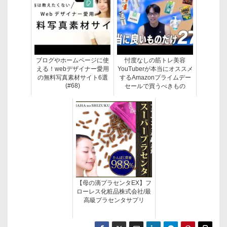
ブログやホームページに使
忖度なしの筋トレ美容
える！webデザイナー愛用
YouTuberが本当にオススメ
の無料写真素材サイト6選
するAmazonプライムデー
(#68)
セールで買うべきもの
【母の滴プラセンタEX】フ
ローレス化粧品株式会社/最
高級プラセンタサプリ