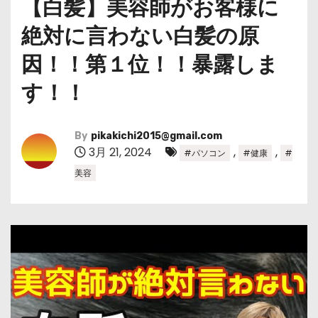
【白髪】美容師がお客様に
絶対に言わない白髪の原
因！！第１位！！暴露しま
す！！
By
pikakichi2015@gmail.com
3月 21, 2024
,
,
#パソコン
#健康
#
美容