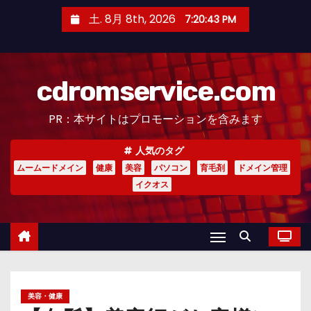
コ
土. 8月 8th, 2026
7:20:44 PM
ン
テ
ン
cdromservice.com
ツ
へ
PR：本サイトはプロモーションを含みます
ス
キ
人気のタグ
ッ
ムームードメイン
健康
美容
パソコン
育毛剤
ドメイン管理
プ
イクオス
美容・健康