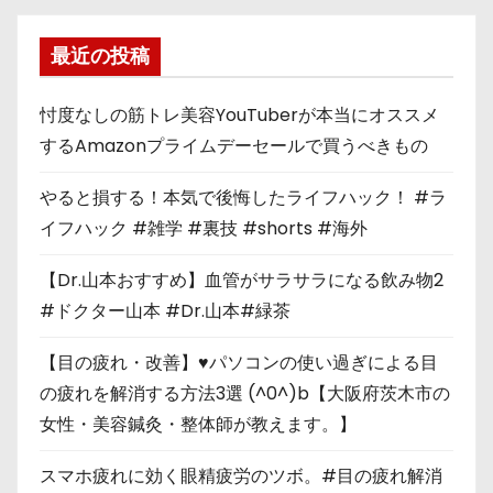
最近の投稿
忖度なしの筋トレ美容YouTuberが本当にオススメ
するAmazonプライムデーセールで買うべきもの
やると損する！本気で後悔したライフハック！ #ラ
イフハック #雑学 #裏技 #shorts #海外
【Dr.山本おすすめ】血管がサラサラになる飲み物2
#ドクター山本 #Dr.山本#緑茶
【目の疲れ・改善】♥パソコンの使い過ぎによる目
の疲れを解消する方法3選 (^0^)b【大阪府茨木市の
女性・美容鍼灸・整体師が教えます。】
スマホ疲れに効く眼精疲労のツボ。#目の疲れ解消