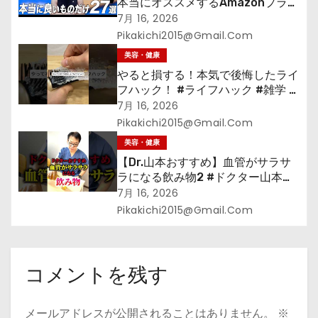
本当にオススメするAmazonプライ
ムデーセールで買うべきもの
7月 16, 2026
Pikakichi2015@gmail.com
美容・健康
やると損する！本気で後悔したライ
フハック！ #ライフハック #雑学 #
裏技 #shorts #海外
7月 16, 2026
Pikakichi2015@gmail.com
美容・健康
【Dr.山本おすすめ】血管がサラサ
ラになる飲み物2 #ドクター山本
#Dr.山本#緑茶
7月 16, 2026
Pikakichi2015@gmail.com
コメントを残す
メールアドレスが公開されることはありません。
※