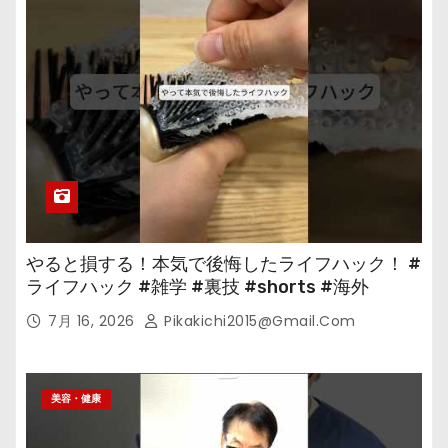
やると損する！本気で後悔したライフハック！ #
ライフハック #雑学 #裏技 #shorts #海外
7月 16, 2026
Pikakichi2015@gmail.com
美容・健康