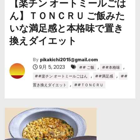
【楽チン オートミールごは
ん】ＴＯＮＣＲＵ ご飯みた
いな満足感と本格味で置き
換えダイエット
By
pikakichi2015@gmail.com
9月 5, 2023
,
,
## ご飯
##本格味
,
,
##楽チン オートミールごはん
##満足感
##
,
置き換えダイエット
##ＴＯＮＣＲＵ