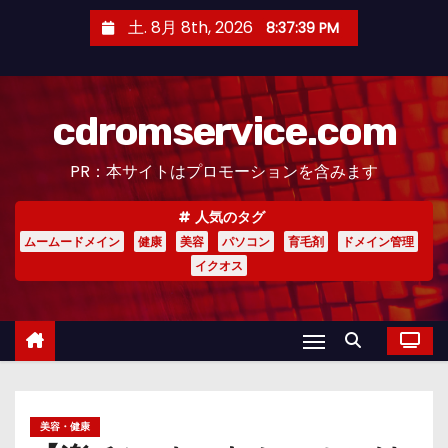
コ
土. 8月 8th, 2026
8:37:41 PM
ン
テ
ン
cdromservice.com
ツ
へ
PR：本サイトはプロモーションを含みます
ス
キ
人気のタグ
ッ
ムームードメイン
健康
美容
パソコン
育毛剤
ドメイン管理
プ
イクオス
美容・健康