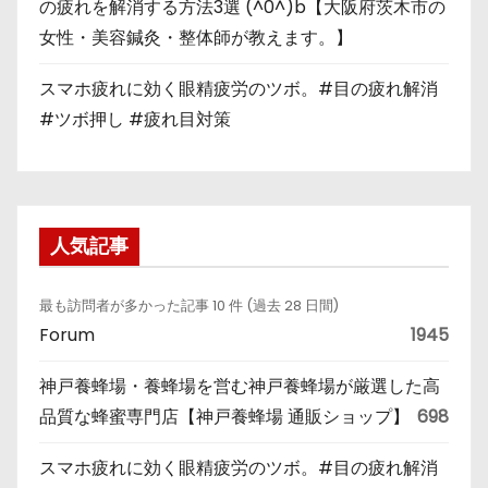
の疲れを解消する方法3選 (^0^)b【大阪府茨木市の
女性・美容鍼灸・整体師が教えます。】
スマホ疲れに効く眼精疲労のツボ。#目の疲れ解消
#ツボ押し #疲れ目対策
人気記事
最も訪問者が多かった記事 10 件 (過去 28 日間)
Forum
1945
神戸養蜂場・養蜂場を営む神戸養蜂場が厳選した高
品質な蜂蜜専門店【神戸養蜂場 通販ショップ】
698
スマホ疲れに効く眼精疲労のツボ。#目の疲れ解消