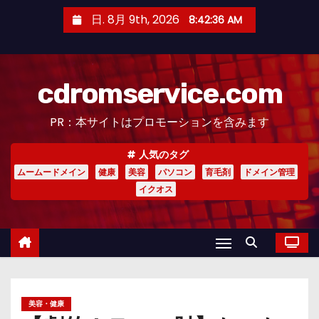
コ
日. 8月 9th, 2026
8:42:37 AM
ン
テ
ン
cdromservice.com
ツ
へ
PR：本サイトはプロモーションを含みます
ス
キ
人気のタグ
ッ
ムームードメイン
健康
美容
パソコン
育毛剤
ドメイン管理
プ
イクオス
美容・健康