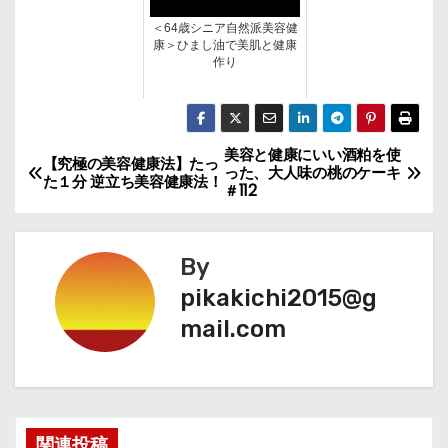
＜64歳シニア自然派美容健
康＞ひまし油で美肌と健康
作り
美容と健康にいい酒粕を使
投
【究極の美容健康法】たっ
った、大人味の桃のケーキ
た１分 逆立ち美容健康法！
＃112
稿
ナ
By
ビ
pikakichi2015@g
mail.com
ゲ
ー
シ
関連投稿