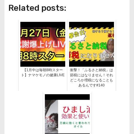
Related posts:
【1月中は毎朝8時スター
衝撃！「ふるさと納税」は
ト】ナマケモノの健康LIVE
節税にはなりません！それ
どころか増税になることも
あるんです#140