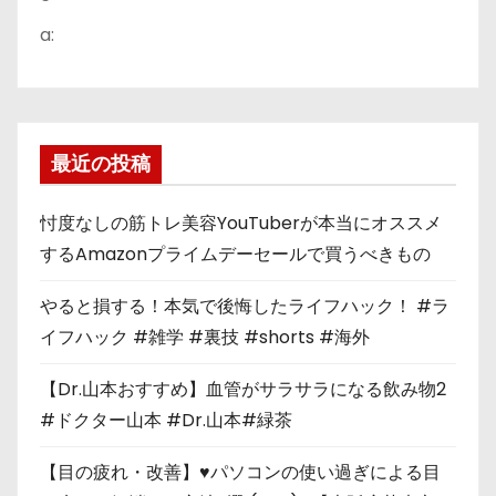
a:
最近の投稿
忖度なしの筋トレ美容YouTuberが本当にオススメ
するAmazonプライムデーセールで買うべきもの
やると損する！本気で後悔したライフハック！ #ラ
イフハック #雑学 #裏技 #shorts #海外
【Dr.山本おすすめ】血管がサラサラになる飲み物2
#ドクター山本 #Dr.山本#緑茶
【目の疲れ・改善】♥パソコンの使い過ぎによる目