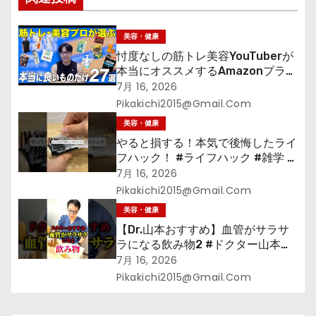
ョ
ン
美容・健康
忖度なしの筋トレ美容YouTuberが
本当にオススメするAmazonプライ
ムデーセールで買うべきもの
7月 16, 2026
Pikakichi2015@gmail.com
美容・健康
やると損する！本気で後悔したライ
フハック！ #ライフハック #雑学 #
裏技 #shorts #海外
7月 16, 2026
Pikakichi2015@gmail.com
美容・健康
【Dr.山本おすすめ】血管がサラサ
ラになる飲み物2 #ドクター山本
#Dr.山本#緑茶
7月 16, 2026
Pikakichi2015@gmail.com