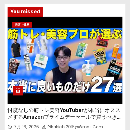
You missed
美容・健康
忖度なしの筋トレ美容YouTuberが本当にオスス
メするAmazonプライムデーセールで買うべきも
の
7月 16, 2026
Pikakichi2015@gmail.com