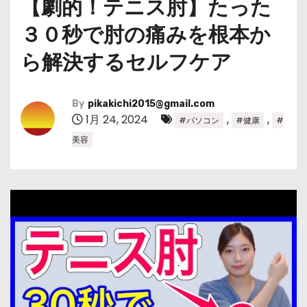
【劇的！テニス肘】たった
３０秒で肘の痛みを根本か
ら解決するセルフケア
By
pikakichi2015@gmail.com
1月 24, 2024
,
,
#パソコン
#健康
#
美容