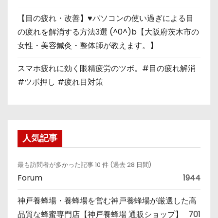
【目の疲れ・改善】♥パソコンの使い過ぎによる目
の疲れを解消する方法3選 (^0^)b【大阪府茨木市の
女性・美容鍼灸・整体師が教えます。】
スマホ疲れに効く眼精疲労のツボ。#目の疲れ解消
#ツボ押し #疲れ目対策
人気記事
最も訪問者が多かった記事 10 件 (過去 28 日間)
Forum
1944
神戸養蜂場・養蜂場を営む神戸養蜂場が厳選した高
品質な蜂蜜専門店【神戸養蜂場 通販ショップ】
701