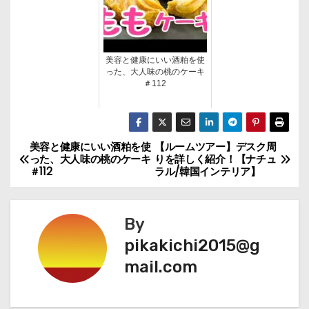
美容と健康にいい酒粕を使
った、大人味の桃のケーキ
＃112
美容と健康にいい酒粕を使
【ルームツアー】デスク周
投
った、大人味の桃のケーキ
りを詳しく紹介！【ナチュ
＃112
ラル/韓国インテリア】
稿
ナ
By
ビ
pikakichi2015@g
mail.com
ゲ
ー