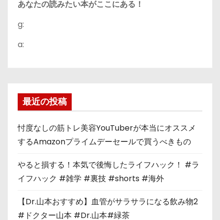
あなたの読みたい本がここにある！
g:
a:
最近の投稿
忖度なしの筋トレ美容YouTuberが本当にオススメ
するAmazonプライムデーセールで買うべきもの
やると損する！本気で後悔したライフハック！ #ラ
イフハック #雑学 #裏技 #shorts #海外
【Dr.山本おすすめ】血管がサラサラになる飲み物2
#ドクター山本 #Dr.山本#緑茶