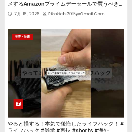
メするAmazonプライムデーセールで買うべきも
の
7月 16, 2026
Pikakichi2015@gmail.com
美容・健康
やると損する！本気で後悔したライフハック！ #
ライフハック #雑学 #裏技 #shorts #海外