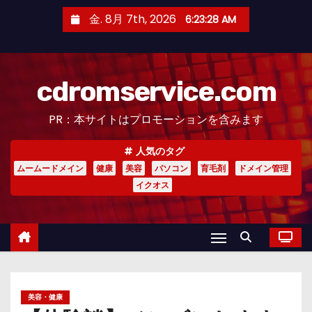
コ
金. 8月 7th, 2026
6:23:29 AM
ン
テ
ン
cdromservice.com
ツ
へ
PR：本サイトはプロモーションを含みます
ス
キ
人気のタグ
ッ
ムームードメイン
健康
美容
パソコン
育毛剤
ドメイン管理
プ
イクオス
美容・健康