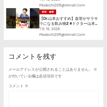
Pikakichi2015@gmail.com
美容・健康
【Dr.山本おすすめ】血管がサラサ
ラになる飲み物2 #ドクター山本
#Dr.山本#緑茶
7月 16, 2026
Pikakichi2015@gmail.com
コメントを残す
メールアドレスが公開されることはありません。
※
が付いている欄は必須項目です
コメント
※