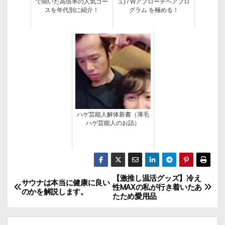
で聞いた高倍率の人気コー
ュ) / Wアプローチヘアプロ
スを年代別に紹介！
グラム を極める！
ハゲ芸能人解体新書（薄毛
ハゲ芸能人のお話）
【激推し温活グッズ】冷え
投
サウナは本当に健康に良い
性MAXの私が行き着いたあ
のかを解説します。
たため愛用品
稿