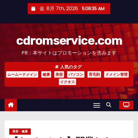
コ
金. 8月 7th, 2026
5:08:36 AM
ン
テ
ン
cdromservice.com
ツ
へ
PR：本サイトはプロモーションを含みます
ス
キ
人気のタグ
ッ
ムームードメイン
健康
美容
パソコン
育毛剤
ドメイン管理
プ
イクオス
美容・健康