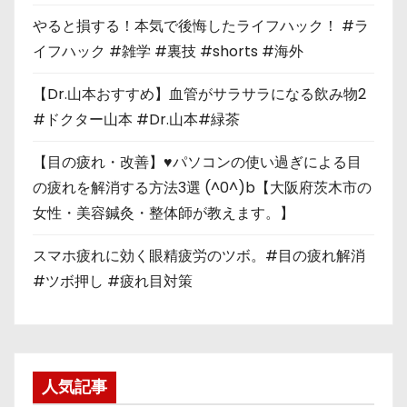
やると損する！本気で後悔したライフハック！ #ラ
イフハック #雑学 #裏技 #shorts #海外
【Dr.山本おすすめ】血管がサラサラになる飲み物2
#ドクター山本 #Dr.山本#緑茶
【目の疲れ・改善】♥パソコンの使い過ぎによる目
の疲れを解消する方法3選 (^0^)b【大阪府茨木市の
女性・美容鍼灸・整体師が教えます。】
スマホ疲れに効く眼精疲労のツボ。#目の疲れ解消
#ツボ押し #疲れ目対策
人気記事