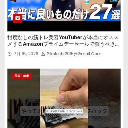
忖度なしの筋トレ美容YouTuberが本当にオスス
メするAmazonプライムデーセールで買うべきも
の
7月 16, 2026
Pikakichi2015@gmail.com
美容・健康