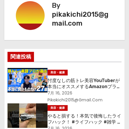
ナ
By
ビ
pikakichi2015@g
mail.com
ゲ
ー
シ
関連投稿
ョ
ン
美容・健康
忖度なしの筋トレ美容YouTuberが
本当にオススメするAmazonプライ
ムデーセールで買うべきもの
7月 16, 2026
Pikakichi2015@gmail.com
美容・健康
やると損する！本気で後悔したライ
フハック！ #ライフハック #雑学 #
裏技 #shorts #海外
7月 16, 2026