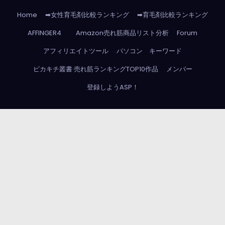
Home
➡女性育毛剤比較ランキング
➡育毛剤比較ランキング
AFFINGER4
Amazon売れ筋商品リスト分析
Forum
アフィリエイトツール
パソコン キーワード
ピカキチ叢書 売れ筋ランキングTOP10作品
メンバー
登録しようASP！