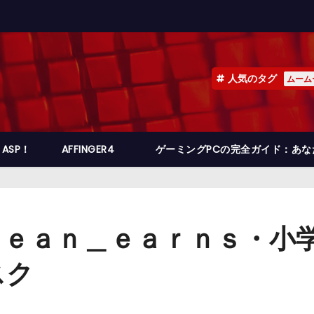
人気のタグ
ムーム
ASP！
AFFINGER4
ゲーミングPCの完全ガイド：あ
ｅａｎ＿ｅａｒｎｓ・小学
スク