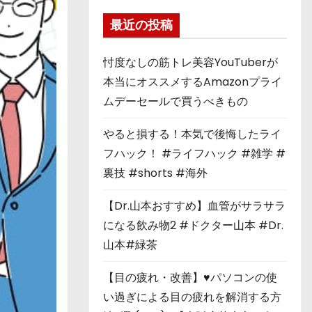
最近の投稿
忖度なしの筋トレ美容YouTuberが
本当にオススメするAmazonプライ
ムデーセールで買うべきもの
やると損する！本気で後悔したライ
フハック！ #ライフハック #雑学 #
裏技 #shorts #海外
【Dr.山本おすすめ】血管がサラサラ
になる飲み物2 #ドクター山本 #Dr.
山本#緑茶
【目の疲れ・改善】♥パソコンの使
い過ぎによる目の疲れを解消する方