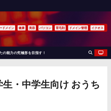
ードメイン
健康
美容
パソコン
育毛剤
ドメイン管理
イクオス
なたの能力の究極形を目指す！
生・中学生向け おうち