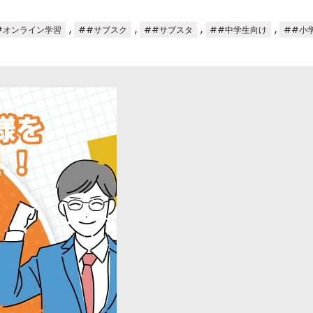
,
,
,
,
#オンライン学習
##サブスク
##サブスタ
##中学生向け
##小