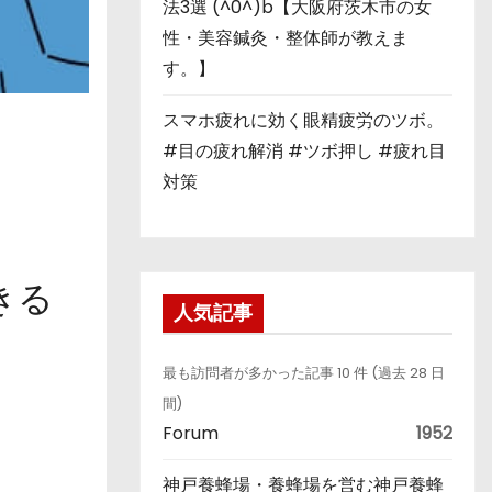
法3選 (^0^)b【大阪府茨木市の女
性・美容鍼灸・整体師が教えま
す。】
スマホ疲れに効く眼精疲労のツボ。
#目の疲れ解消 #ツボ押し #疲れ目
対策
きる
人気記事
最も訪問者が多かった記事 10 件 (過去 28 日
間)
Forum
1952
神戸養蜂場・養蜂場を営む神戸養蜂