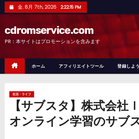
コ
金. 8月 7th, 2026
2:22:16 PM
ン
テ
cdromservice.com
ン
ツ
PR：本サイトはプロモーションを含みます
へ
ス
キ
ホーム
アフィリエイトツール
登録しよう
ッ
プ
生活・ライフ
【サブスタ】株式会社ｌ
オンライン学習のサブ