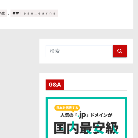
,
学生
##ｌｅａｎ＿ｅａｒｎｓ
G&A