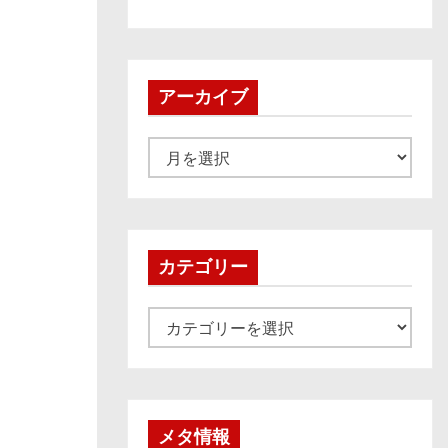
アーカイブ
ア
ー
カ
イ
ブ
カテゴリー
カ
テ
ゴ
リ
ー
メタ情報