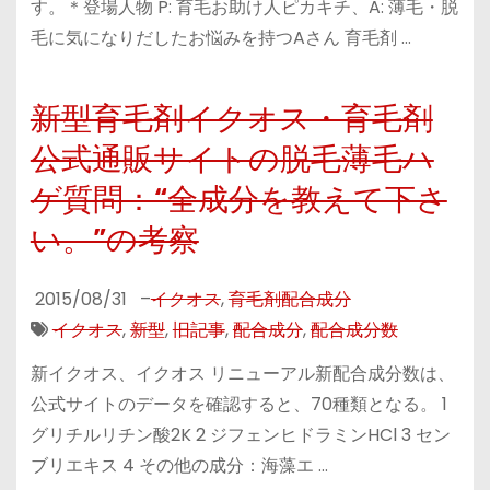
す。＊登場人物 P: 育毛お助け人ピカキチ、A: 薄毛・脱
毛に気になりだしたお悩みを持つAさん 育毛剤 …
新型育毛剤イクオス・育毛剤
公式通販サイトの脱毛薄毛ハ
ゲ質問：“全成分を教えて下さ
い。”の考察
2015/08/31
–
イクオス
,
育毛剤配合成分
イクオス
,
新型
,
旧記事
,
配合成分
,
配合成分数
新イクオス、イクオス リニューアル新配合成分数は、
公式サイトのデータを確認すると、70種類となる。 1
グリチルリチン酸2K 2 ジフェンヒドラミンHCl 3 セン
ブリエキス 4 その他の成分：海藻エ …