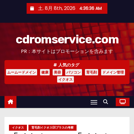
コ
土. 8月 8th, 2026
4:36:37 AM
ン
テ
ン
cdromservice.com
ツ
へ
PR：本サイトはプロモーションを含みます
ス
キ
人気のタグ
ッ
ムームードメイン
健康
美容
パソコン
育毛剤
ドメイン管理
プ
イクオス
イクオス
育毛剤イクオスEXプラスの考察