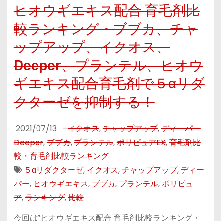
ヒオウギエキス配合 育毛剤比
較ランキング・ブブカ、チャ
ップアップ、イクオス、
Deeper、プランテル、ヒオウ
ギエキス配合育毛剤で５αリダ
クターゼを抑制する！
2021/07/13
–
イクオス
,
チャップアップ
,
ディーパー
Deeper
,
ブブカ
,
プランテル
,
ポリピュアEX
,
育毛剤比
較・育毛剤比較ランキング
５αリダクターゼ
,
イクオス
,
チャップアップ
,
ディー
パー
,
ヒオウギエキス
,
ブブカ
,
プランテル
,
ポリピュ
ア
,
ランキング
,
比較
今回は”ヒオウギエキス配合 育毛剤比較ランキング・