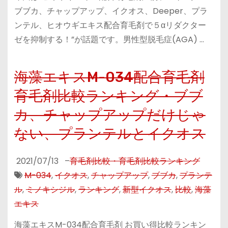
ブブカ、チャップアップ、イクオス、Deeper、プラ
ンテル、ヒオウギエキス配合育毛剤で５αリダクター
ゼを抑制する！”が話題です。男性型脱毛症(AGA) …
海藻エキスM-034配合育毛剤
育毛剤比較ランキング・ブブ
カ、チャップアップだけじゃ
ない、プランテルとイクオス
2021/07/13
–
育毛剤比較・育毛剤比較ランキング
M-034
,
イクオス
,
チャップアップ
,
ブブカ
,
プランテ
ル
,
ミノキシジル
,
ランキング
,
新型イクオス
,
比較
,
海藻
エキス
海藻エキスM-034配合育毛剤 お買い得比較ランキン