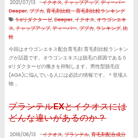
2021/07/13
–
イクオス
,
チャップアップ
,
ディーパー
Deeper
,
ブブカ
,
育毛剤比較・育毛剤比較ランキング
５αリダクターゼ
,
Deeper
,
イクオス
,
オウゴンエキ
ス
,
チャップアップ
,
ディーパー
,
ブブカ
,
ランキング
,
比
較
今回はオウゴンエキス配合育毛剤 育毛剤比較ランキン
グが話題です。オウゴンエキスは脱毛の原因である５
αリダクターゼの働きを抑制します。男性型脱毛症
(AGA)に悩んでいる人には必読の情報です。＊登場人
物 …
プランテルEXとイクオスには
どんな違いがあるのか？
2018/08/13
–
イクオス
,
プランテル
,
育毛剤配合成分