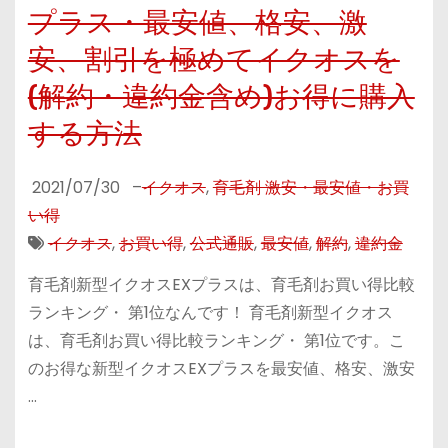
プラス・最安値、格安、激
安、割引を極めてイクオスを
(解約・違約金含め)お得に購入
する方法
2021/07/30
–
イクオス
,
育毛剤 激安・最安値・お買
い得
イクオス
,
お買い得
,
公式通販
,
最安値
,
解約
,
違約金
育毛剤新型イクオスEXプラスは、育毛剤お買い得比較
ランキング・ 第1位なんです！ 育毛剤新型イクオス
は、育毛剤お買い得比較ランキング・ 第1位です。こ
のお得な新型イクオスEXプラスを最安値、格安、激安
…