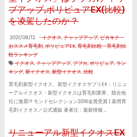
プアップ,ポリピュアEX(比較)
を凌駕したのか？
2021/08/12
–
イクオス
,
チャップアップ
,
ピカキチ・
おススメ育毛剤
,
ポリピュアEX
,
育毛剤比較・育毛剤比
較ランキング
イクオス
,
チャップアップ
,
ブブカ
,
ポリピュア
,
ラン
キング
,
新イクオス
,
新型イクオス
,
比較
育毛剤新型イクオス、新型イクオスサプリEX：リニュ
ーアルイクオス・新型イクオスは育毛剤業界、競合他
社に激震!? モンドセレクション2018金賞受賞 | 薬用育
毛剤イクオス／公式‎通販 著者注：最新情報 …
リニューアル新型イクオスEX