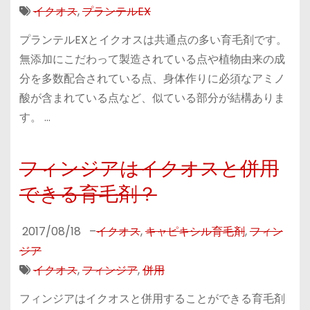
イクオス
,
プランテルEX
プランテルEXとイクオスは共通点の多い育毛剤です。
無添加にこだわって製造されている点や植物由来の成
分を多数配合されている点、身体作りに必須なアミノ
酸が含まれている点など、似ている部分が結構ありま
す。 …
フィンジアはイクオスと併用
できる育毛剤？
2017/08/18
–
イクオス
,
キャピキシル育毛剤
,
フィン
ジア
イクオス
,
フィンジア
,
併用
フィンジアはイクオスと併用することができる育毛剤