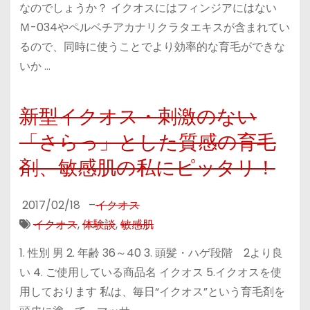
なのでしょうか？ イクオスにはフィンジアにはない
Ｍ-034やペルベチアカナリクラタエキスが含まれてい
るので、同時に使うことでより効率的な育毛ができな
いか …
新型イクオス・刺激のない
「さらっ」とした質感の育毛
剤、敏感肌の私にピッタリ！
2017/02/18
–
イクオス
イクオス
,
体験談
,
敏感肌
1. 性別 男 2. 年齢 36～40 3. 頭髪・ハゲ段階 2より良
い 4. ご使用している商品名 イクオス 5.イクオスを使
用しております 私は、毎日“イクオス”という育毛剤を