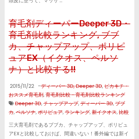
頭皮に塗って、マッサ …
育毛剤ディーパーDeeper 3D・
育毛剤比較ランキング, ブブ
カ、チャップアップ、ポリピ
ュアEX（イクオス、ペルソ
ナ）と比較する!!
2015/11/22
–
ディーパー 3D, Deeper 3D
,
ピカキチ・
おススメ育毛剤
,
育毛剤比較・育毛剤比較ランキング
Deeper 3D
,
チャップアップ
,
ディーパー 3D
,
ブブ
カ
,
ペルソナ
,
ポリピュア
,
ランキング
,
新イクオス
,
比較
三大育毛剤であるブブカ、チャップアップ、ポリピュ
アEXと比較しておけば、間違いない！番外編では新イ