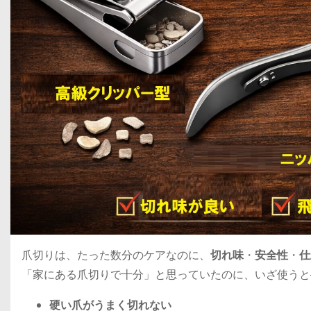
爪切りは、たった数分のケアなのに、
切れ味
・
安全性
・
仕
「家にある爪切りで十分」と思っていたのに、いざ使うと
硬い爪がうまく切れない