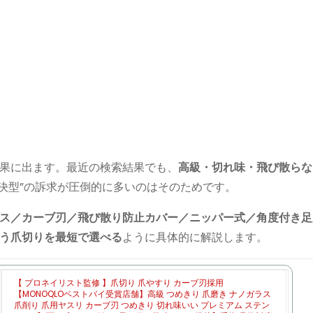
果に出ます。最近の検索結果でも、
高級・切れ味・飛び散らな
解決型”の訴求が圧倒的に多いのはそのためです。
ス／カーブ刃／飛び散り防止カバー／ニッパー式／角度付き足
う爪切りを最短で選べる
ように具体的に解説します。
【 プロネイリスト監修 】爪切り 爪やすり カーブ刃採用
【MONOQLOベストバイ受賞店舗】高級 つめきり 爪磨き ナノガラス
爪削り 爪用ヤスリ カーブ刃 つめきり 切れ味いい プレミアム ステン