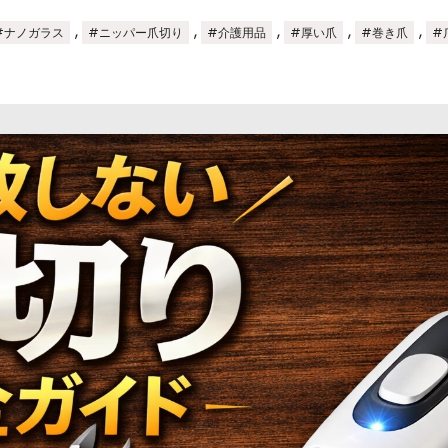
,
,
,
,
,
#ナノガラス
#ニッパー爪切り
#介護用品
#厚い爪
#巻き爪
#