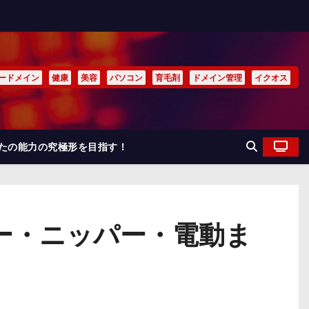
ードメイン
健康
美容
パソコン
育毛剤
ドメイン管理
イクオス
なたの能力の究極形を目指す！
ー・ニッパー・電動ま