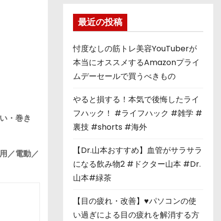
最近の投稿
忖度なしの筋トレ美容YouTuberが
本当にオススメするAmazonプライ
ムデーセールで買うべきもの
やると損する！本気で後悔したライ
フハック！ #ライフハック #雑学 #
い・巻き
裏技 #shorts #海外
【Dr.山本おすすめ】血管がサラサラ
用／電動／
になる飲み物2 #ドクター山本 #Dr.
山本#緑茶
【目の疲れ・改善】♥パソコンの使
い過ぎによる目の疲れを解消する方