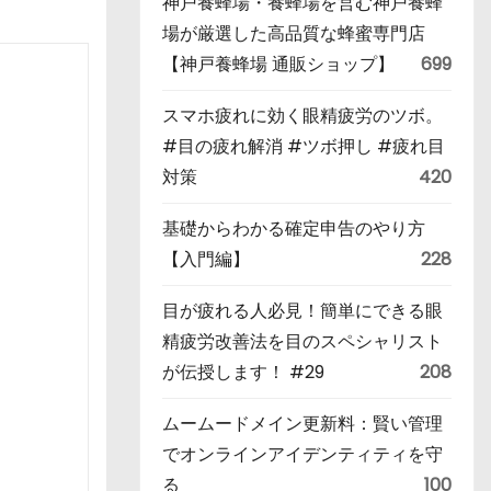
神戸養蜂場・養蜂場を営む神戸養蜂
場が厳選した高品質な蜂蜜専門店
【神戸養蜂場 通販ショップ】
699
スマホ疲れに効く眼精疲労のツボ。
#目の疲れ解消 #ツボ押し #疲れ目
対策
420
基礎からわかる確定申告のやり方
【入門編】
228
目が疲れる人必見！簡単にできる眼
精疲労改善法を目のスペシャリスト
が伝授します！ #29
208
ムームードメイン更新料：賢い管理
でオンラインアイデンティティを守
る
100