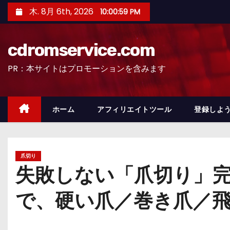
コ
木. 8月 6th, 2026
10:01:00 PM
ン
テ
cdromservice.com
ン
ツ
PR：本サイトはプロモーションを含みます
へ
ス
キ
ホーム
アフィリエイトツール
登録しよう
ッ
プ
爪切り
失敗しない「爪切り」
で、硬い爪／巻き爪／