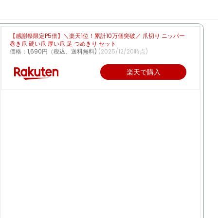
【感謝祭限定P5倍】＼楽天1位！累計10万個突破／ 爪切り ニッパー
巻き爪 硬い爪 厚い爪 足 つめきり セット
価格：1,690円（税込、送料無料)
(2025/12/20時点)
楽天で購入