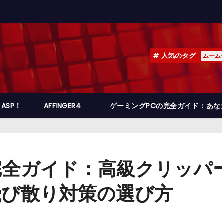
人気のタグ
ムーム
ASP！
AFFINGER4
ゲーミングPCの完全ガイド：あ
完全ガイド：高級クリッパ
飛び散り対策の選び方