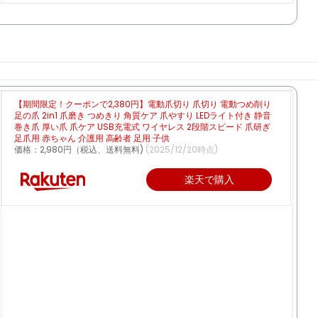
【期間限定！クーポンで2,380円】電動爪切り 爪切り 電動つめ削り
足の爪 2in1 爪磨き つめきり 角質ケア 爪やすり LEDライト付き 静音
巻き爪 厚い爪 爪ケア USB充電式 ワイヤレス 2段階スピード 爪研ぎ
足爪用 赤ちゃん 介護用 高齢者 足用 子供
価格：2,980円（税込、送料無料)
(2025/12/20時点)
楽天で購入