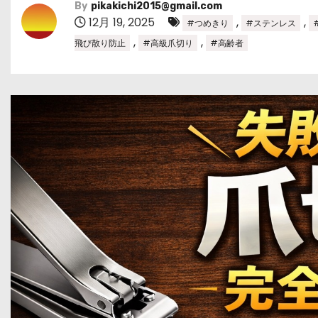
By
pikakichi2015@gmail.com
12月 19, 2025
,
,
#つめきり
#ステンレス
,
,
飛び散り防止
#高級爪切り
#高齢者