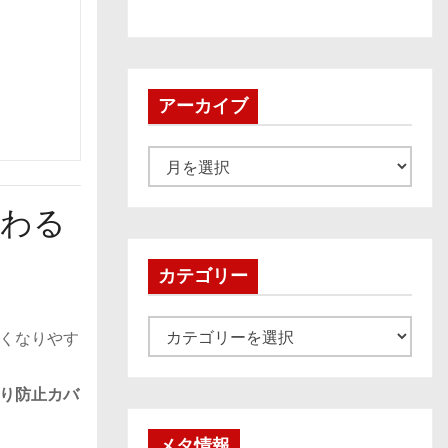
アーカイブ
ア
ー
カ
変わる
イ
ブ
カテゴリー
カ
くなりやす
テ
ゴ
り防止カバ
リ
ー
メタ情報