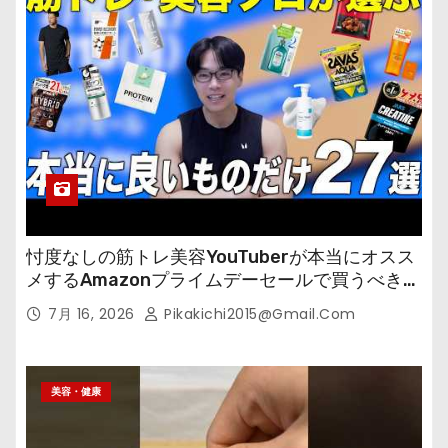
忖度なしの筋トレ美容YouTuberが本当にオスス
メするAmazonプライムデーセールで買うべきも
の
7月 16, 2026
Pikakichi2015@gmail.com
美容・健康