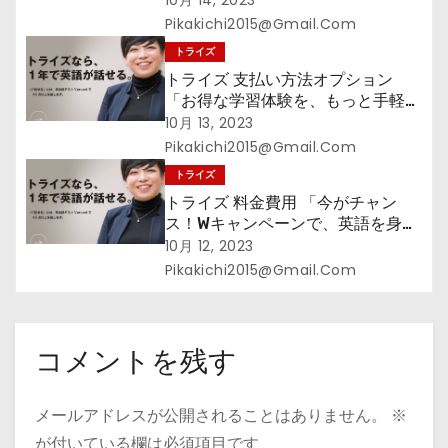
10月 14, 2023
Pikakichi2015@gmail.com
トライズ
トライズ 支払い方法オプション
「お得な学習体験を、もっと手軽
に。トライズの分割払いで、無理な
10月 13, 2023
くスタート！」
Pikakichi2015@gmail.com
トライズ
トライズ 料金費用 「今がチャン
ス！Wキャンペーンで、英語を身に
つける第一歩をお得に！」
10月 12, 2023
Pikakichi2015@gmail.com
コメントを残す
メールアドレスが公開されることはありません。
※
が付いている欄は必須項目です