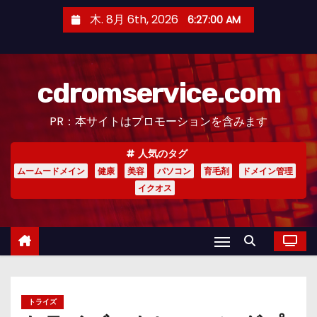
コ
木. 8月 6th, 2026
6:27:01 AM
ン
テ
ン
cdromservice.com
ツ
へ
PR：本サイトはプロモーションを含みます
ス
キ
人気のタグ
ッ
ムームードメイン
健康
美容
パソコン
育毛剤
ドメイン管理
プ
イクオス
トライズ