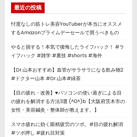
最近の投稿
忖度なしの筋トレ美容YouTuberが本当にオススメ
するAmazonプライムデーセールで買うべきもの
やると損する！本気で後悔したライフハック！ #ラ
イフハック #雑学 #裏技 #shorts #海外
【Dr.山本おすすめ】血管がサラサラになる飲み物2
#ドクター山本 #Dr.山本#緑茶
【目の疲れ・改善】♥パソコンの使い過ぎによる目
の疲れを解消する方法3選 (^0^)b【大阪府茨木市の
女性・美容鍼灸・整体師が教えます。】
スマホ疲れに効く眼精疲労のツボ。#目の疲れ解消
#ツボ押し #疲れ目対策