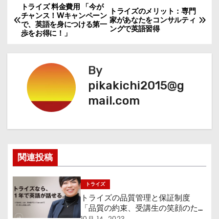
トライズ 料金費用 「今が
投
トライズのメリット：専門
チャンス！Wキャンペーン
家があなたをコンサルティ
で、英語を身につける第一
稿
ングで英語習得
歩をお得に！」
ナ
By
ビ
pikakichi2015@g
ゲ
mail.com
ー
シ
ョ
関連投稿
ン
トライズ
トライズの品質管理と保証制度
「品質の約束、受講生の笑顔のため
に」