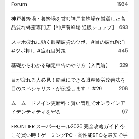
Forum
1934
神戸養蜂場・養蜂場を営む神戸養蜂場が厳選した高
品質な蜂蜜専門店【神戸養蜂場 通販ショップ】
693
スマホ疲れに効く眼精疲労のツボ。#目の疲れ解消
#ツボ押し #疲れ目対策
445
基礎からわかる確定申告のやり方【入門編】
229
目が疲れる人必見！簡単にできる眼精疲労改善法を
目のスペシャリストが伝授します！ #29
208
ムームードメイン更新料：賢い管理でオンラインア
イデンティティを守る
97
FRONTIER スーパーセール2026 完全攻略ガイド 今
こそ買い時！ゲーミングPC・高性能BTOを最安で手