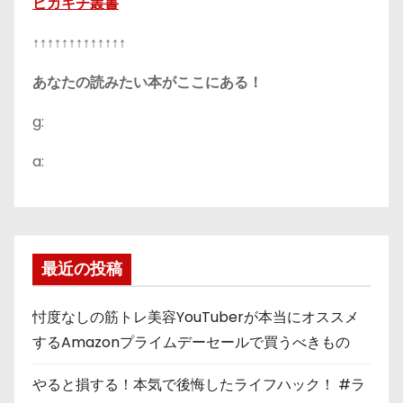
ピカキチ叢書
↑↑↑↑↑↑↑↑↑↑↑↑↑
あなたの読みたい本がここにある！
g:
a:
最近の投稿
忖度なしの筋トレ美容YouTuberが本当にオススメ
するAmazonプライムデーセールで買うべきもの
やると損する！本気で後悔したライフハック！ #ラ