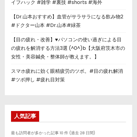
イフハック #雑学 #裏技 #shorts #海外
【Dr.山本おすすめ】血管がサラサラになる飲み物2
#ドクター山本 #Dr.山本#緑茶
【目の疲れ・改善】♥パソコンの使い過ぎによる目
の疲れを解消する方法3選 (^0^)b【大阪府茨木市の
女性・美容鍼灸・整体師が教えます。】
スマホ疲れに効く眼精疲労のツボ。#目の疲れ解消
#ツボ押し #疲れ目対策
人気記事
最も訪問者が多かった記事 10 件 (過去 28 日間)