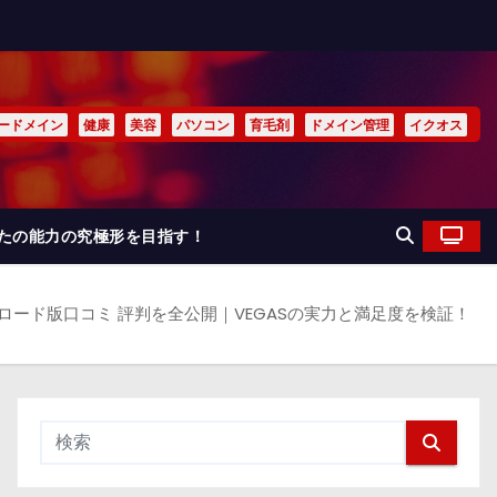
ードメイン
健康
美容
パソコン
育毛剤
ドメイン管理
イクオス
なたの能力の究極形を目指す！
ロード版口コミ 評判を全公開｜VEGASの実力と満足度を検証！