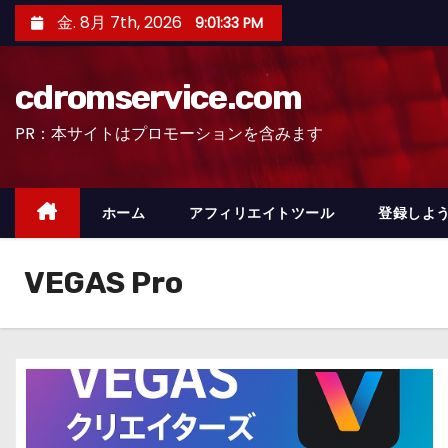
コ
金. 8月 7th, 2026
9:01:34 PM
ン
テ
cdromservice.com
ン
ツ
PR：本サイトはプロモーションを含みます
へ
ス
キ
ホーム
アフィリエイトツール
登録しよう
ッ
プ
VEGAS Pro