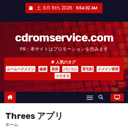
コ
土. 8月 8th, 2026
6:54:33 AM
ン
テ
ン
cdromservice.com
ツ
へ
PR：本サイトはプロモーションを含みます
ス
キ
人気のタグ
ッ
ムームードメイン
健康
美容
パソコン
育毛剤
ドメイン管理
プ
イクオス
Threes アプリ
ホーム