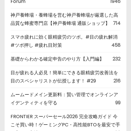
Forum
1946
神戸養蜂場・養蜂場を営む神戸養蜂場が厳選した高
品質な蜂蜜専門店【神戸養蜂場 通販ショップ】
714
スマホ疲れに効く眼精疲労のツボ。#目の疲れ解消
#ツボ押し #疲れ目対策
458
基礎からわかる確定申告のやり方【入門編】
232
目が疲れる人必見！簡単にできる眼精疲労改善法を
目のスペシャリストが伝授します！ #29
216
ムームードメイン更新料：賢い管理でオンラインア
イデンティティを守る
99
FRONTIER スーパーセール2026 完全攻略ガイド 今
こそ買い時！ゲーミングPC・高性能BTOを最安で手