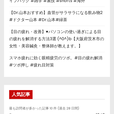
イフハック #雑学 #裏技 #shorts #海外
【Dr.山本おすすめ】血管がサラサラになる飲み物2
#ドクター山本 #Dr.山本#緑茶
【目の疲れ・改善】♥パソコンの使い過ぎによる目
の疲れを解消する方法3選 (^0^)b【大阪府茨木市の
女性・美容鍼灸・整体師が教えます。】
スマホ疲れに効く眼精疲労のツボ。#目の疲れ解消
#ツボ押し #疲れ目対策
人気記事
最も訪問者が多かった記事 10 件 (過去 28 日間)