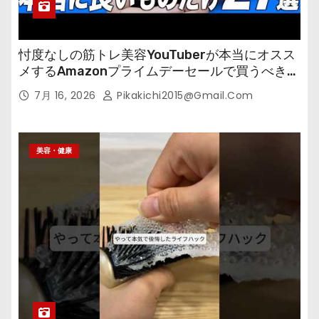
忖度なしの筋トレ美容YouTuberが本当にオスス
メするAmazonプライムデーセールで買うべきも
の
7月 16, 2026
Pikakichi2015@gmail.com
美容・健康