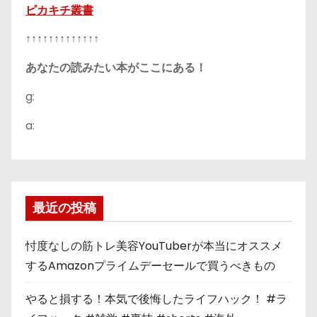
ピカキチ叢書
↑↑↑↑↑↑↑↑↑↑↑↑↑
あなたの読みたい本がここにある！
g:
a:
最近の投稿
忖度なしの筋トレ美容YouTuberが本当にオススメ
するAmazonプライムデーセールで買うべきもの
やると損する！本気で後悔したライフハック！ #ラ