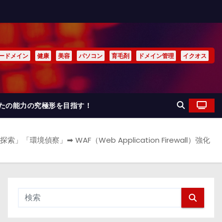
ードメイン
健康
美容
パソコン
育毛剤
ドメイン管理
イクオス
なたの能力の究極形を目指す！
境偵察」➡ WAF（Web Application Firewall）強化