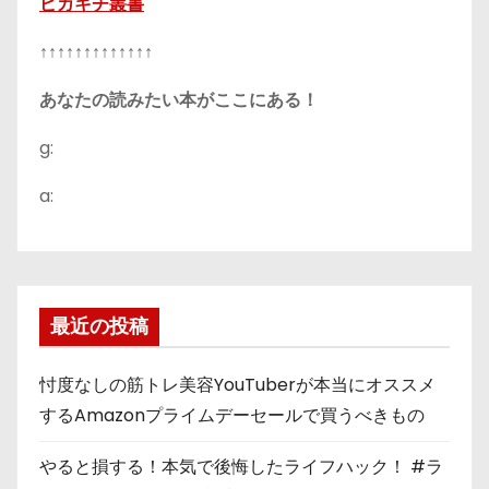
ピカキチ叢書
↑↑↑↑↑↑↑↑↑↑↑↑↑
あなたの読みたい本がここにある！
g:
a:
最近の投稿
忖度なしの筋トレ美容YouTuberが本当にオススメ
するAmazonプライムデーセールで買うべきもの
やると損する！本気で後悔したライフハック！ #ラ