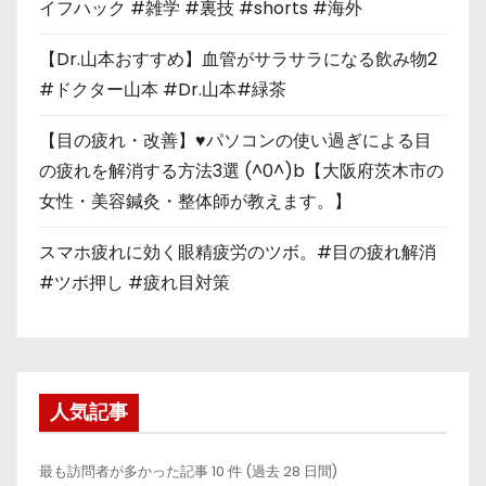
イフハック #雑学 #裏技 #shorts #海外
【Dr.山本おすすめ】血管がサラサラになる飲み物2
#ドクター山本 #Dr.山本#緑茶
【目の疲れ・改善】♥パソコンの使い過ぎによる目
の疲れを解消する方法3選 (^0^)b【大阪府茨木市の
女性・美容鍼灸・整体師が教えます。】
スマホ疲れに効く眼精疲労のツボ。#目の疲れ解消
#ツボ押し #疲れ目対策
人気記事
最も訪問者が多かった記事 10 件 (過去 28 日間)