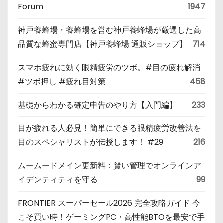
Forum
1947
神戸養蜂場・養蜂場を営む神戸養蜂場が厳選した高
品質な蜂蜜専門店【神戸養蜂場 通販ショップ】
714
スマホ疲れに効く眼精疲労のツボ。#目の疲れ解消
#ツボ押し #疲れ目対策
458
基礎からわかる確定申告のやり方【入門編】
233
目が疲れる人必見！簡単にできる眼精疲労改善法を
目のスペシャリストが伝授します！ #29
216
ムームードメイン更新料：賢い管理でオンラインア
イデンティティを守る
99
FRONTIER スーパーセール2026 完全攻略ガイド 今
こそ買い時！ゲーミングPC・高性能BTOを最安で手