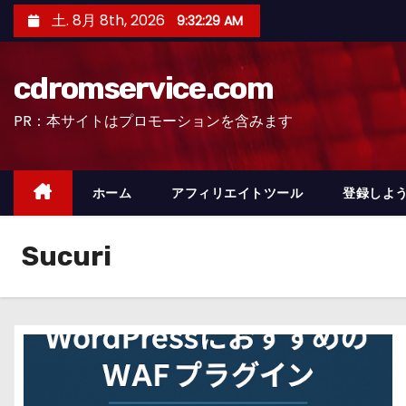
コ
土. 8月 8th, 2026
9:32:30 AM
ン
テ
cdromservice.com
ン
ツ
PR：本サイトはプロモーションを含みます
へ
ス
キ
ホーム
アフィリエイトツール
登録しよう
ッ
プ
Sucuri