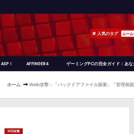
人気のタグ
ムーム
ASP！
AFFINGER4
ゲーミングPCの完全ガイド：あ
ホーム
Web攻撃：「バックドアファイル探索」「管理画面探索」「環
WEB攻撃