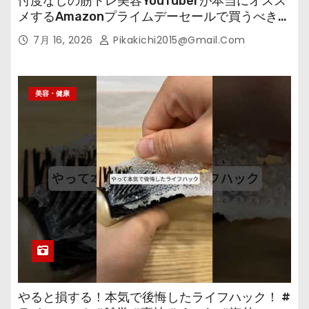
忖度なしの筋トレ美容YouTuberが本当にオスス
メするAmazonプライムデーセールで買うべきも
の
7月 16, 2026
Pikakichi2015@gmail.com
美容・健康
やると損する！本気で後悔したライフハック！ #