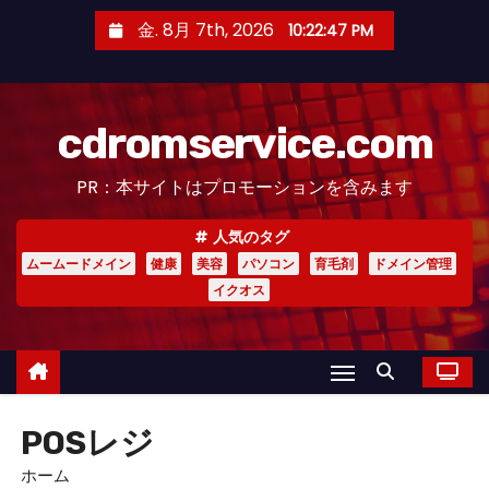
コ
金. 8月 7th, 2026
10:22:47 PM
ン
テ
ン
cdromservice.com
ツ
へ
PR：本サイトはプロモーションを含みます
ス
キ
人気のタグ
ッ
ムームードメイン
健康
美容
パソコン
育毛剤
ドメイン管理
プ
イクオス
POSレジ
ホーム