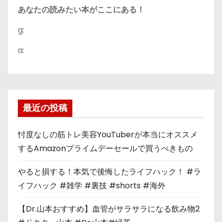
あなたの読みたい本がここにある！
g:
a:
最近の投稿
忖度なしの筋トレ美容YouTuberが本当にオススメ
するAmazonプライムデーセールで買うべきもの
やると損する！本気で後悔したライフハック！ #ラ
イフハック #雑学 #裏技 #shorts #海外
【Dr.山本おすすめ】血管がサラサラになる飲み物2