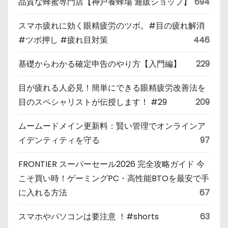
品質な蜂蜜専門店【神戸養蜂場 通販ショップ】
694
スマホ疲れに効く眼精疲労のツボ。#目の疲れ解消
#ツボ押し #疲れ目対策
446
基礎からわかる確定申告のやり方【入門編】
229
目が疲れる人必見！簡単にできる眼精疲労改善法を
目のスペシャリストが伝授します！ #29
209
ムームードメイン更新料：賢い管理でオンラインア
イデンティティを守る
97
FRONTIER スーパーセール2026 完全攻略ガイド 今
こそ買い時！ゲーミングPC・高性能BTOを最安で手
に入れる方法
67
スマホやパソコンは要注意 ！#shorts
63