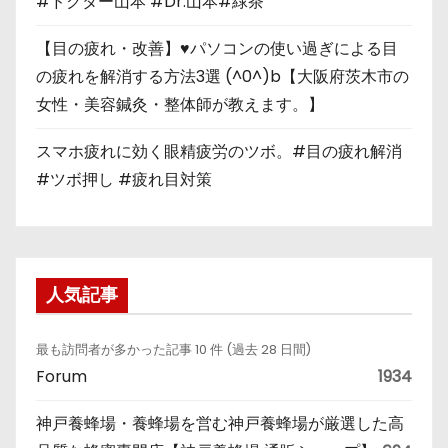
#ドクター山本 #Dr.山本#緑茶
【目の疲れ・改善】♥パソコンの使い過ぎによる目
の疲れを解消する方法3選 (^0^)b【大阪府茨木市の
女性・美容鍼灸・整体師が教えます。】
スマホ疲れに効く眼精疲労のツボ。#目の疲れ解消
#ツボ押し #疲れ目対策
人気記事
最も訪問者が多かった記事 10 件 (過去 28 日間)
Forum
1934
神戸養蜂場・養蜂場を営む神戸養蜂場が厳選した高