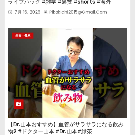
ライフハック #雑学 #裏技 #shorts #海外
7月 16, 2026
Pikakichi2015@gmail.com
美容・健康
【Dr.山本おすすめ】血管がサラサラになる飲み
物2 #ドクター山本 #Dr.山本#緑茶