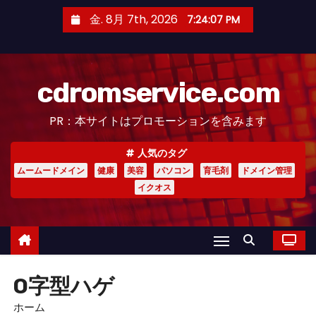
コ
金. 8月 7th, 2026
7:24:08 PM
ン
テ
ン
cdromservice.com
ツ
へ
PR：本サイトはプロモーションを含みます
ス
キ
人気のタグ
ッ
ムームードメイン
健康
美容
パソコン
育毛剤
ドメイン管理
プ
イクオス
O字型ハゲ
ホーム