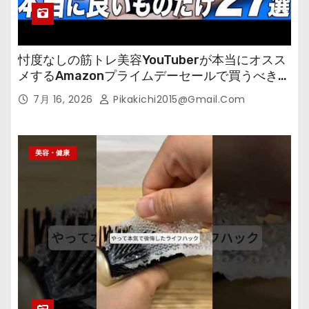
忖度なしの筋トレ美容YouTuberが本当にオスス
メするAmazonプライムデーセールで買うべきも
の
7月 16, 2026
Pikakichi2015@gmail.com
美容・健康