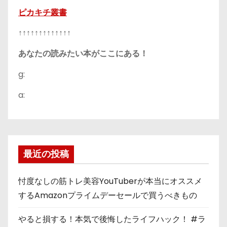
ピカキチ叢書
↑↑↑↑↑↑↑↑↑↑↑↑↑
あなたの読みたい本がここにある！
g:
a:
最近の投稿
忖度なしの筋トレ美容YouTuberが本当にオススメ
するAmazonプライムデーセールで買うべきもの
やると損する！本気で後悔したライフハック！ #ラ