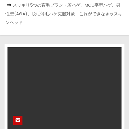
スッキリ5つの育毛プラン・若ハゲ、MOU字型ハゲ、男
性型(AGA)、脱毛薄毛ハゲ克服対策、これができなきゃスキ
ンヘッド