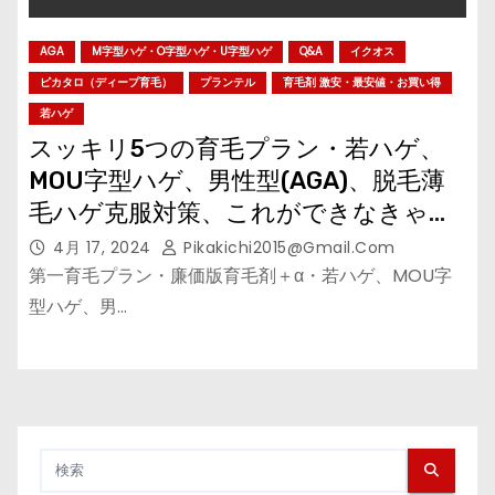
AGA
M字型ハゲ・O字型ハゲ・U字型ハゲ
Q&A
イクオス
ピカタロ（ディープ育毛）
プランテル
育毛剤 激安・最安値・お買い得
若ハゲ
スッキリ5つの育毛プラン・若ハゲ、
MOU字型ハゲ、男性型(AGA)、脱毛薄
毛ハゲ克服対策、これができなきゃス
キンヘッド
4月 17, 2024
Pikakichi2015@gmail.com
第一育毛プラン・廉価版育毛剤＋α・若ハゲ、MOU字
型ハゲ、男…