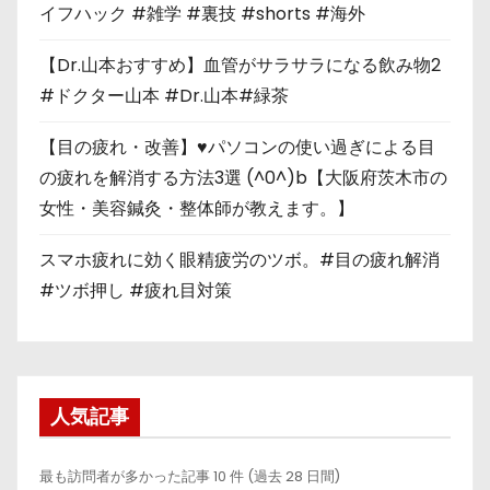
イフハック #雑学 #裏技 #shorts #海外
【Dr.山本おすすめ】血管がサラサラになる飲み物2
#ドクター山本 #Dr.山本#緑茶
【目の疲れ・改善】♥パソコンの使い過ぎによる目
の疲れを解消する方法3選 (^0^)b【大阪府茨木市の
女性・美容鍼灸・整体師が教えます。】
スマホ疲れに効く眼精疲労のツボ。#目の疲れ解消
#ツボ押し #疲れ目対策
人気記事
最も訪問者が多かった記事 10 件 (過去 28 日間)