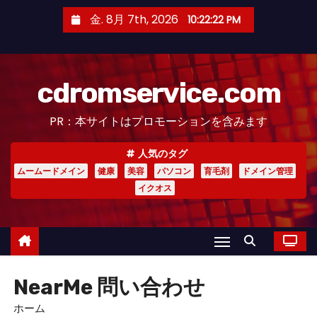
コ
金. 8月 7th, 2026
10:22:22 PM
ン
テ
ン
cdromservice.com
ツ
へ
PR：本サイトはプロモーションを含みます
ス
キ
人気のタグ
ッ
ムームードメイン
健康
美容
パソコン
育毛剤
ドメイン管理
プ
イクオス
NearMe 問い合わせ
ホーム