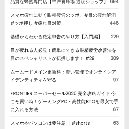
品質な蜂蜜専門店【神戸養蜂場 通販ショップ】
694
スマホ疲れに効く眼精疲労のツボ。#目の疲れ解消
#ツボ押し #疲れ目対策
446
基礎からわかる確定申告のやり方【入門編】
229
目が疲れる人必見！簡単にできる眼精疲労改善法を
目のスペシャリストが伝授します！ #29
209
ムームードメイン更新料：賢い管理でオンラインア
イデンティティを守る
97
FRONTIER スーパーセール2026 完全攻略ガイド 今
こそ買い時！ゲーミングPC・高性能BTOを最安で手
に入れる方法
67
スマホやパソコンは要注意 ！#shorts
63