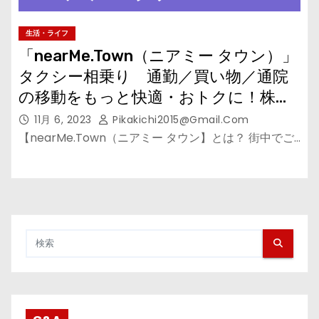
生活・ライフ
「nearMe.Town（ニアミー タウン）」
タクシー相乗り 通勤／買い物／通院
の移動をもっと快適・おトクに！株式
会社ＮｅａｒＭｅ
11月 6, 2023
Pikakichi2015@gmail.com
【nearMe.Town（ニアミー タウン】とは？ 街中でご…