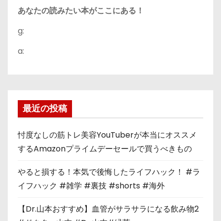
あなたの読みたい本がここにある！
g:
a:
最近の投稿
忖度なしの筋トレ美容YouTuberが本当にオススメ
するAmazonプライムデーセールで買うべきもの
やると損する！本気で後悔したライフハック！ #ラ
イフハック #雑学 #裏技 #shorts #海外
【Dr.山本おすすめ】血管がサラサラになる飲み物2