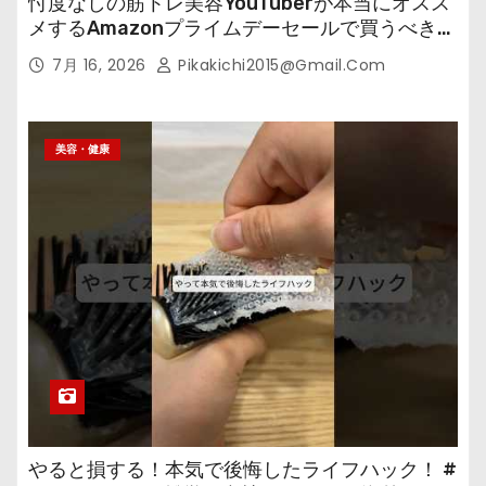
忖度なしの筋トレ美容YouTuberが本当にオスス
メするAmazonプライムデーセールで買うべきも
の
7月 16, 2026
Pikakichi2015@gmail.com
美容・健康
やると損する！本気で後悔したライフハック！ #