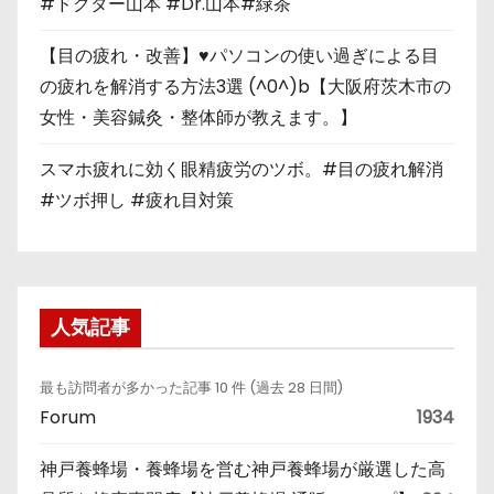
#ドクター山本 #Dr.山本#緑茶
【目の疲れ・改善】♥パソコンの使い過ぎによる目
の疲れを解消する方法3選 (^0^)b【大阪府茨木市の
女性・美容鍼灸・整体師が教えます。】
スマホ疲れに効く眼精疲労のツボ。#目の疲れ解消
#ツボ押し #疲れ目対策
人気記事
最も訪問者が多かった記事 10 件 (過去 28 日間)
Forum
1934
神戸養蜂場・養蜂場を営む神戸養蜂場が厳選した高