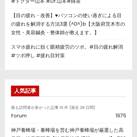
#ドクター山本 #Dr.山本#緑茶
【目の疲れ・改善】♥パソコンの使い過ぎによる目
の疲れを解消する方法3選 (^0^)b【大阪府茨木市の
女性・美容鍼灸・整体師が教えます。】
スマホ疲れに効く眼精疲労のツボ。#目の疲れ解消
#ツボ押し #疲れ目対策
人気記事
最も訪問者が多かった記事 10 件 (過去 28 日間)
Forum
1975
神戸養蜂場・養蜂場を営む神戸養蜂場が厳選した高