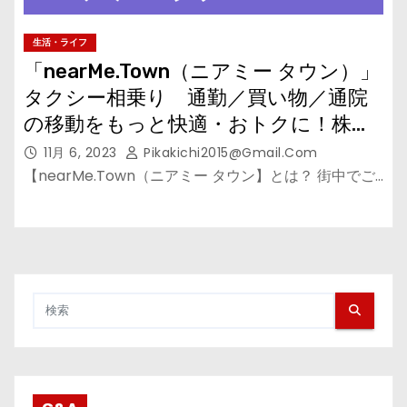
生活・ライフ
「nearMe.Town（ニアミー タウン）」
タクシー相乗り 通勤／買い物／通院
の移動をもっと快適・おトクに！株式
会社ＮｅａｒＭｅ
11月 6, 2023
Pikakichi2015@gmail.com
【nearMe.Town（ニアミー タウン】とは？ 街中でご…