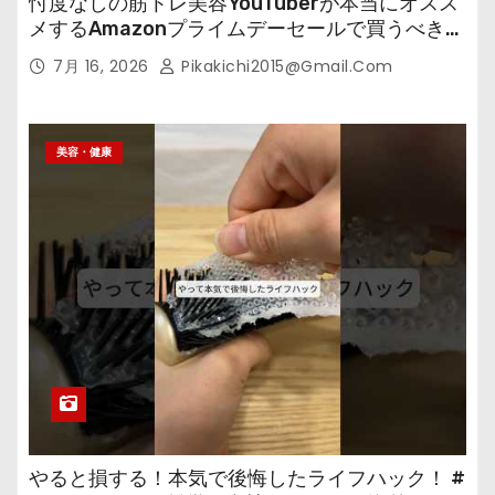
忖度なしの筋トレ美容YouTuberが本当にオスス
メするAmazonプライムデーセールで買うべきも
の
7月 16, 2026
Pikakichi2015@gmail.com
美容・健康
やると損する！本気で後悔したライフハック！ #