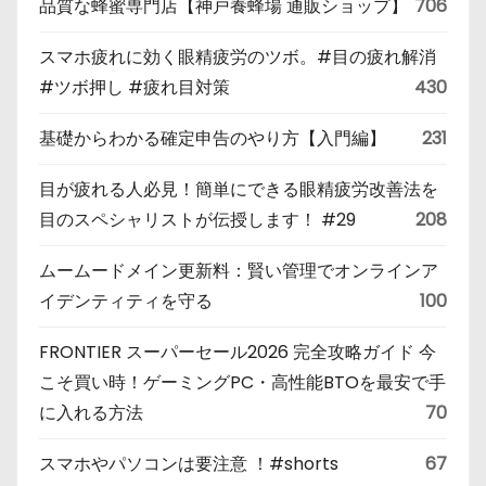
品質な蜂蜜専門店【神戸養蜂場 通販ショップ】
706
スマホ疲れに効く眼精疲労のツボ。#目の疲れ解消
#ツボ押し #疲れ目対策
430
基礎からわかる確定申告のやり方【入門編】
231
目が疲れる人必見！簡単にできる眼精疲労改善法を
目のスペシャリストが伝授します！ #29
208
ムームードメイン更新料：賢い管理でオンラインア
イデンティティを守る
100
FRONTIER スーパーセール2026 完全攻略ガイド 今
こそ買い時！ゲーミングPC・高性能BTOを最安で手
に入れる方法
70
スマホやパソコンは要注意 ！#shorts
67