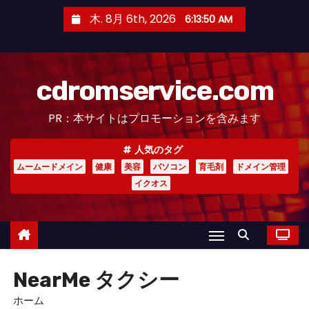
コ
木. 8月 6th, 2026
6:13:51 AM
ン
テ
ン
cdromservice.com
ツ
へ
PR：本サイトはプロモーションを含みます
ス
キ
人気のタグ
ッ
ムームードメイン
健康
美容
パソコン
育毛剤
ドメイン管理
プ
イクオス
NearMe タクシー
ホーム