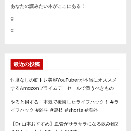
あなたの読みたい本がここにある！
g:
a:
最近の投稿
忖度なしの筋トレ美容YouTuberが本当にオススメ
するAmazonプライムデーセールで買うべきもの
やると損する！本気で後悔したライフハック！ #ラ
イフハック #雑学 #裏技 #shorts #海外
【Dr.山本おすすめ】血管がサラサラになる飲み物2