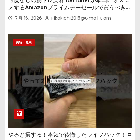
忖度なしの筋トレ美容YouTuberが本当にオスス
メするAmazonプライムデーセールで買うべきも
の
7月 16, 2026
Pikakichi2015@gmail.com
美容・健康
やると損する！本気で後悔したライフハック！ #