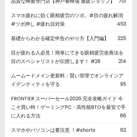
品質な蜂蜜専門店【神戸養蜂場 通販ショップ】
701
スマホ疲れに効く眼精疲労のツボ。#目の疲れ解消
#ツボ押し #疲れ目対策
453
基礎からわかる確定申告のやり方【入門編】
225
目が疲れる人必見！簡単にできる眼精疲労改善法を
目のスペシャリストが伝授します！ #29
214
ムームードメイン更新料：賢い管理でオンラインア
イデンティティを守る
95
FRONTIER スーパーセール2026 完全攻略ガイド 今
こそ買い時！ゲーミングPC・高性能BTOを最安で手
に入れる方法
66
スマホやパソコンは要注意 ！#shorts
62