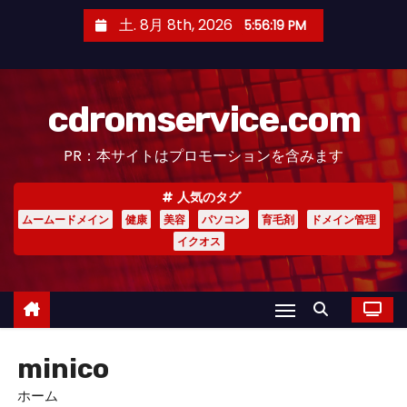
コ
土. 8月 8th, 2026
5:56:19 PM
ン
テ
ン
cdromservice.com
ツ
へ
PR：本サイトはプロモーションを含みます
ス
キ
人気のタグ
ッ
ムームードメイン
健康
美容
パソコン
育毛剤
ドメイン管理
プ
イクオス
minico
ホーム