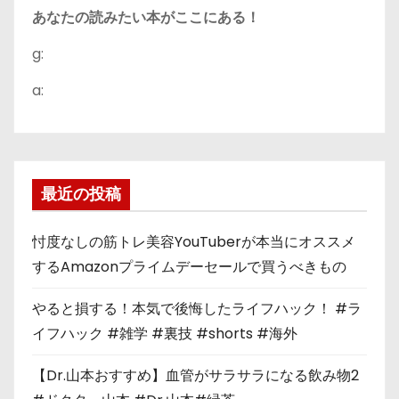
あなたの読みたい本がここにある！
g:
a:
最近の投稿
忖度なしの筋トレ美容YouTuberが本当にオススメ
するAmazonプライムデーセールで買うべきもの
やると損する！本気で後悔したライフハック！ #ラ
イフハック #雑学 #裏技 #shorts #海外
【Dr.山本おすすめ】血管がサラサラになる飲み物2