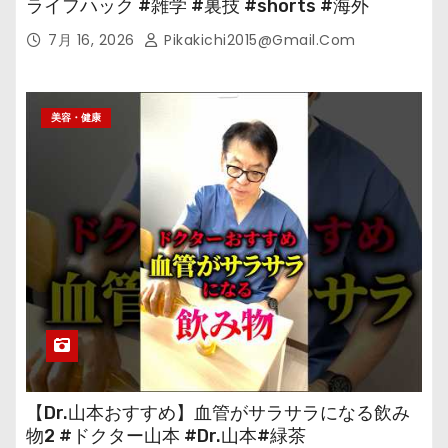
ライフハック #雑学 #裏技 #shorts #海外
7月 16, 2026
Pikakichi2015@gmail.com
美容・健康
【Dr.山本おすすめ】血管がサラサラになる飲み
物2 #ドクター山本 #Dr.山本#緑茶