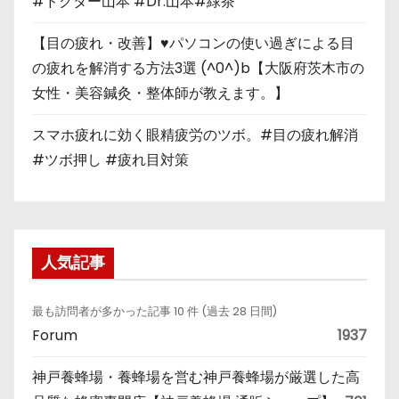
#ドクター山本 #Dr.山本#緑茶
【目の疲れ・改善】♥パソコンの使い過ぎによる目
の疲れを解消する方法3選 (^0^)b【大阪府茨木市の
女性・美容鍼灸・整体師が教えます。】
スマホ疲れに効く眼精疲労のツボ。#目の疲れ解消
#ツボ押し #疲れ目対策
人気記事
最も訪問者が多かった記事 10 件 (過去 28 日間)
Forum
1937
神戸養蜂場・養蜂場を営む神戸養蜂場が厳選した高