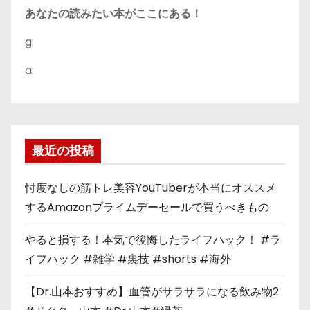
あなたの読みたい本がここにある！
g:
a:
最近の投稿
忖度なしの筋トレ美容YouTuberが本当にオススメ
するAmazonプライムデーセールで買うべきもの
やると損する！本気で後悔したライフハック！ #ラ
イフハック #雑学 #裏技 #shorts #海外
【Dr.山本おすすめ】血管がサラサラになる飲み物2