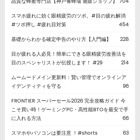
品質な蜂蜜専門店【神戸養蜂場 通販ショップ】
704
スマホ疲れに効く眼精疲労のツボ。#目の疲れ解消
#ツボ押し #疲れ目対策
454
基礎からわかる確定申告のやり方【入門編】
228
目が疲れる人必見！簡単にできる眼精疲労改善法を
目のスペシャリストが伝授します！ #29
214
ムームードメイン更新料：賢い管理でオンラインア
イデンティティを守る
96
FRONTIER スーパーセール2026 完全攻略ガイド 今
こそ買い時！ゲーミングPC・高性能BTOを最安で手
に入れる方法
66
スマホやパソコンは要注意 ！#shorts
63