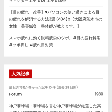
#ドクター山本 #Dr.山本#緑茶
【目の疲れ・改善】♥パソコンの使い過ぎによる目
の疲れを解消する方法3選 (^0^)b【大阪府茨木市の
女性・美容鍼灸・整体師が教えます。】
スマホ疲れに効く眼精疲労のツボ。#目の疲れ解消
#ツボ押し #疲れ目対策
人気記事
最も訪問者が多かった記事 10 件 (過去 28 日間)
Forum
1939
神戸養蜂場・養蜂場を営む神戸養蜂場が厳選した高