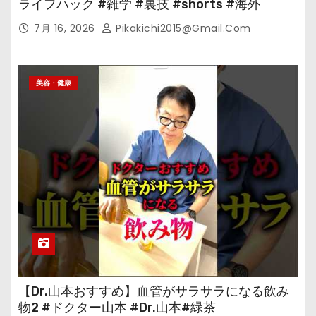
ライフハック #雑学 #裏技 #shorts #海外
7月 16, 2026
Pikakichi2015@gmail.com
美容・健康
【Dr.山本おすすめ】血管がサラサラになる飲み
物2 #ドクター山本 #Dr.山本#緑茶