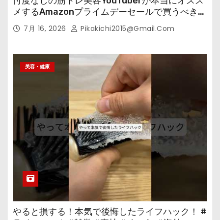
忖度なしの筋トレ美容YouTuberが本当にオスス
メするAmazonプライムデーセールで買うべきも
の
7月 16, 2026
Pikakichi2015@gmail.com
美容・健康
やると損する！本気で後悔したライフハック！ #