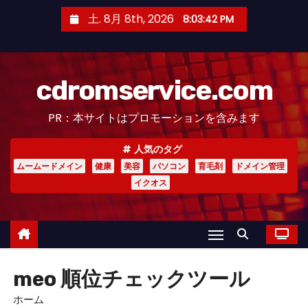
コ
土. 8月 8th, 2026
8:03:43 PM
ン
テ
ン
cdromservice.com
ツ
へ
PR：本サイトはプロモーションを含みます
ス
キ
人気のタグ
ッ
ムームードメイン
健康
美容
パソコン
育毛剤
ドメイン管理
プ
イクオス
meo 順位チェックツール
ホーム