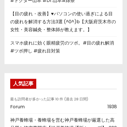
#ドクター山本 #Dr.山本#緑茶
【目の疲れ・改善】♥パソコンの使い過ぎによる目
の疲れを解消する方法3選 (^0^)b【大阪府茨木市の
女性・美容鍼灸・整体師が教えます。】
スマホ疲れに効く眼精疲労のツボ。#目の疲れ解消
#ツボ押し #疲れ目対策
人気記事
最も訪問者が多かった記事 10 件 (過去 28 日間)
Forum
1938
神戸養蜂場・養蜂場を営む神戸養蜂場が厳選した高