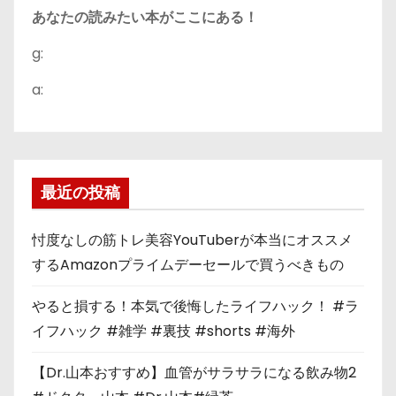
あなたの読みたい本がここにある！
g:
a:
最近の投稿
忖度なしの筋トレ美容YouTuberが本当にオススメ
するAmazonプライムデーセールで買うべきもの
やると損する！本気で後悔したライフハック！ #ラ
イフハック #雑学 #裏技 #shorts #海外
【Dr.山本おすすめ】血管がサラサラになる飲み物2