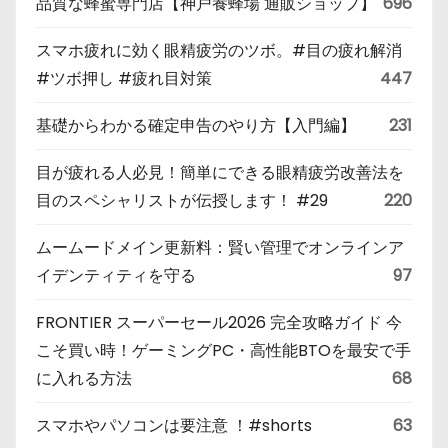
品質な蜂蜜専門店【神戸養蜂場 通販ショップ】
696
スマホ疲れに効く眼精疲労のツボ。#目の疲れ解消
#ツボ押し #疲れ目対策
447
基礎からわかる確定申告のやり方【入門編】
231
目が疲れる人必見！簡単にできる眼精疲労改善法を
目のスペシャリストが伝授します！ #29
220
ムームードメイン更新料：賢い管理でオンラインア
イデンティティを守る
97
FRONTIER スーパーセール2026 完全攻略ガイド 今
こそ買い時！ゲーミングPC・高性能BTOを最安で手
に入れる方法
68
スマホやパソコンは要注意 ！#shorts
63