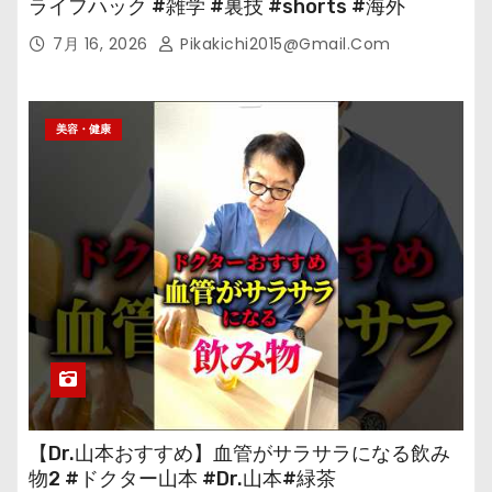
ライフハック #雑学 #裏技 #shorts #海外
7月 16, 2026
Pikakichi2015@gmail.com
美容・健康
【Dr.山本おすすめ】血管がサラサラになる飲み
物2 #ドクター山本 #Dr.山本#緑茶