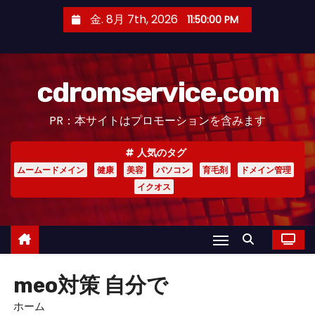
コ
金. 8月 7th, 2026
11:50:00 PM
ン
テ
ン
cdromservice.com
ツ
へ
PR：本サイトはプロモーションを含みます
ス
キ
人気のタグ
ッ
ムームードメイン
健康
美容
パソコン
育毛剤
ドメイン管理
プ
イクオス
meo対策 自分で
ホーム