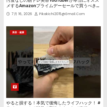
忖度なしの筋トレ美容YouTuberが本当にオスス
メするAmazonプライムデーセールで買うべきも
の
7月 16, 2026
Pikakichi2015@gmail.com
美容・健康
やると損する！本気で後悔したライフハック！ #